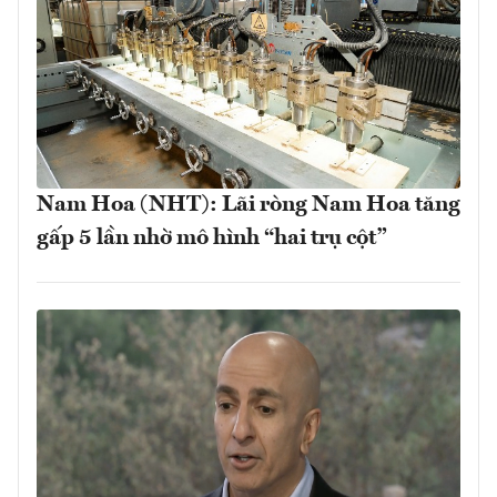
Nam Hoa (NHT): Lãi ròng Nam Hoa tăng
gấp 5 lần nhờ mô hình “hai trụ cột”