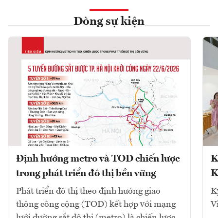
Dòng sự kiện
Định hướng metro và TOD chiến lược
K
trong phát triển đô thị bền vững
K
Phát triển đô thị theo định hướng giao
K
thông công cộng (TOD) kết hợp với mạng
V
lưới đường sắt đô thị (metro) là chiến lược