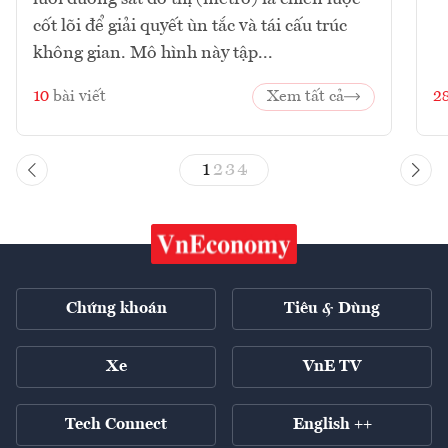
cốt lõi để giải quyết ùn tắc và tái cấu trúc
không gian. Mô hình này tập...
10
bài viết
Xem tất cả
2
1
2
3
4
Chứng khoán
Tiêu & Dùng
Xe
VnE TV
Tech Connect
English ++