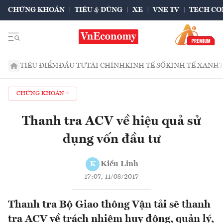
CHỨNG KHOÁN
TIÊU & DÙNG
XE
VNE TV
TECH CO
TIÊU ĐIỂM
ĐẦU TƯ
TÀI CHÍNH
KINH TẾ SỐ
KINH TẾ XANH
CHỨNG KHOÁN
Thanh tra ACV về hiệu quả sử
dụng vốn đầu tư
Kiều Linh
K
17:07, 11/08/2017
Thanh tra Bộ Giao thông Vận tải sẽ thanh
tra ACV về trách nhiệm huy động, quản lý,