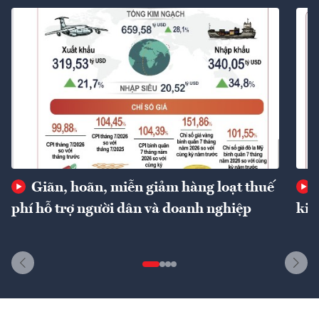
Giãn, hoãn, miễn giảm hàng loạt thuế
phí hỗ trợ người dân và doanh nghiệp
kin