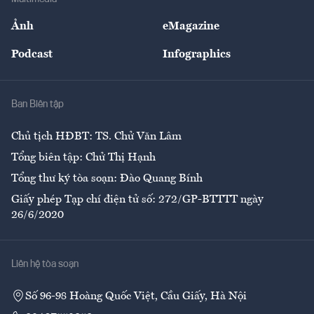
Sự kiện
Nhân lực
Ảnh
eMagazine
Đẹp +
An sinh
Podcast
Infographics
Giải trí
Y tế
Nhà
Ban Biên tập
Ẩm thực
Chủ tịch HĐBT: TS. Chử Văn Lâm
Tổng biên tập: Chử Thị Hạnh
Tổng thư ký tòa soạn: Đào Quang Bính
Giấy phép Tạp chí điện tử số: 272/GP-BTTTT ngày
26/6/2020
Liên hệ tòa soạn
Số 96-98 Hoàng Quốc Việt, Cầu Giấy, Hà Nội