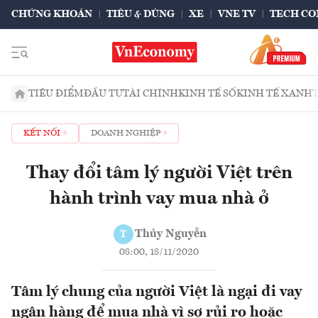
CHỨNG KHOÁN
TIÊU & DÙNG
XE
VNE TV
TECH CO
TIÊU ĐIỂM
ĐẦU TƯ
TÀI CHÍNH
KINH TẾ SỐ
KINH TẾ XANH
KẾT NỐI
DOANH NGHIỆP
Thay đổi tâm lý người Việt trên
hành trình vay mua nhà ở
Thủy Nguyễn
T
08:00, 18/11/2020
Tâm lý chung của người Việt là ngại đi vay
ngân hàng để mua nhà vì sợ rủi ro hoặc