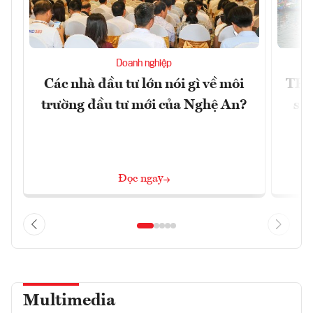
Doanh nghiệp
Các nhà đầu tư lớn nói gì về môi
TP.
trường đầu tư mới của Nghệ An?
soá
Đọc ngay
Multimedia