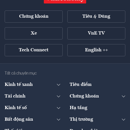
Chứng khoán
Tiêu & Dùng
Xe
VnE TV
Tech Connect
English ++
Tất cả chuyên mục
Kinh tế xanh
Tiêu điểm
Chuyển động xanh
Tài chính
Chứng khoán
Pháp lý
Ngân hàng
Doanh nghiệp niêm yết
Kinh tế số
Hạ tầng
Thương hiệu xanh
Thị trường vốn
Thị trường
Sản phẩm - Thị trường
Bất động sản
Thị trường
Diễn đàn
Thuế
Đầu tư
Tài sản số
Chính sách
Xuất nhập khẩu