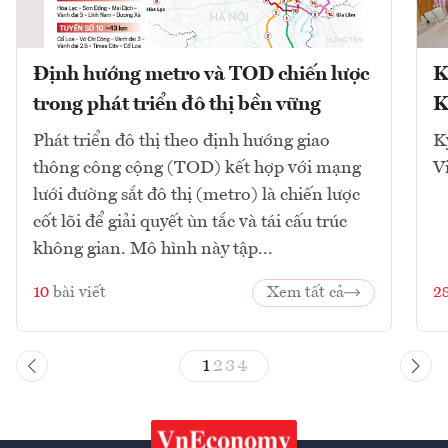
Định hướng metro và TOD chiến lược
K
trong phát triển đô thị bền vững
K
Phát triển đô thị theo định hướng giao
K
thông công cộng (TOD) kết hợp với mạng
V
lưới đường sắt đô thị (metro) là chiến lược
cốt lõi để giải quyết ùn tắc và tái cấu trúc
không gian. Mô hình này tập...
10
bài viết
Xem tất cả
2
1
2
3
4