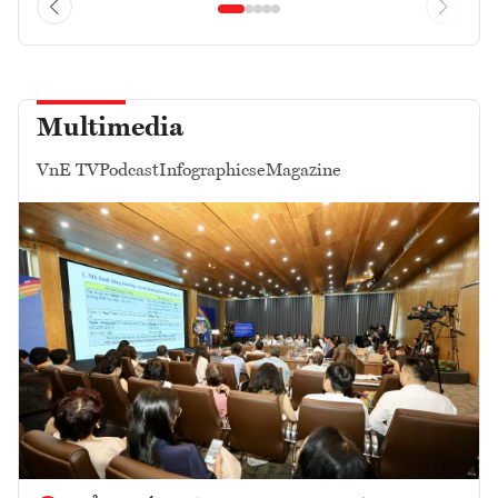
Multimedia
VnE TV
Podcast
Infographics
eMagazine