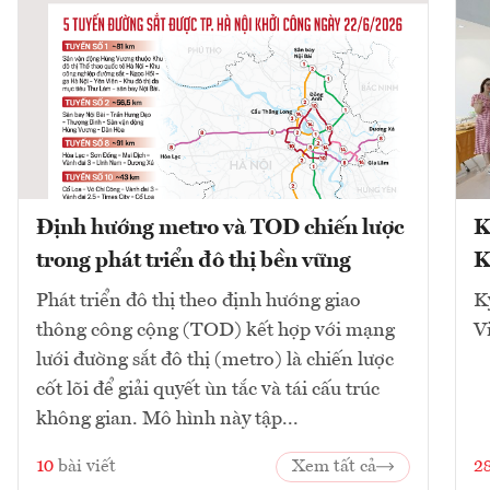
Định hướng metro và TOD chiến lược
K
trong phát triển đô thị bền vững
K
Phát triển đô thị theo định hướng giao
K
thông công cộng (TOD) kết hợp với mạng
V
lưới đường sắt đô thị (metro) là chiến lược
cốt lõi để giải quyết ùn tắc và tái cấu trúc
không gian. Mô hình này tập...
10
bài viết
Xem tất cả
2