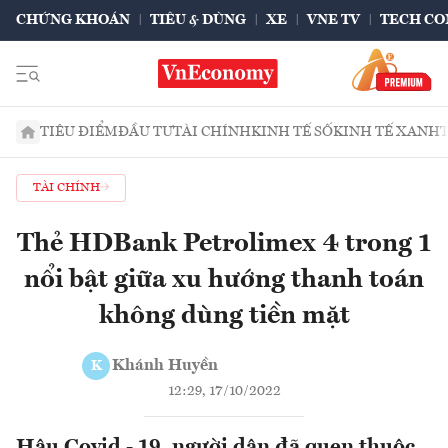
CHỨNG KHOÁN
TIÊU & DÙNG
XE
VNE TV
TECH CO
TIÊU ĐIỂM
ĐẦU TƯ
TÀI CHÍNH
KINH TẾ SỐ
KINH TẾ XANH
TÀI CHÍNH
Thẻ HDBank Petrolimex 4 trong 1
nổi bật giữa xu hướng thanh toán
không dùng tiền mặt
Khánh Huyền
K
12:29, 17/10/2022
Hậu Covid - 19, người dân đã quen thuộc