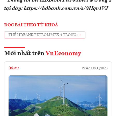
* Thông tin thẻ HDBank Petrolimex 4 trong 1
tại đây: https://hdbank.com.vn/s/3Hqv1VJ
ĐỌC BÀI THEO TỪ KHOÁ
THẺ HDBANK PETROLIMEX 4 TRONG 1
Mới nhất trên
VnEconomy
Đầu tư
15:42, 08/08/2026