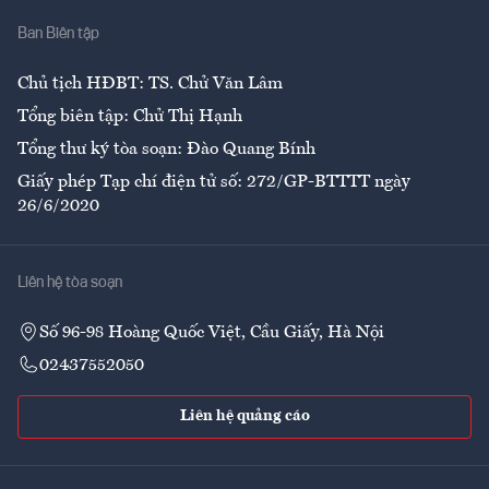
Nhà
Ban Biên tập
Ẩm thực
Chủ tịch HĐBT: TS. Chử Văn Lâm
Tổng biên tập: Chử Thị Hạnh
Tổng thư ký tòa soạn: Đào Quang Bính
Giấy phép Tạp chí điện tử số: 272/GP-BTTTT ngày
26/6/2020
Liên hệ tòa soạn
Số 96-98 Hoàng Quốc Việt, Cầu Giấy, Hà Nội
02437552050
Liên hệ quảng cáo