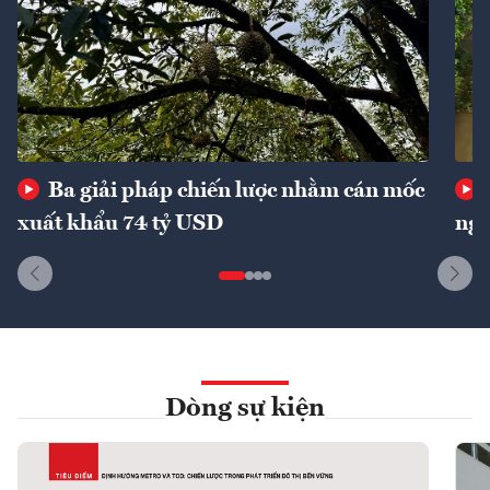
Ba giải pháp chiến lược nhằm cán mốc
xuất khẩu 74 tỷ USD
ngu
Dòng sự kiện