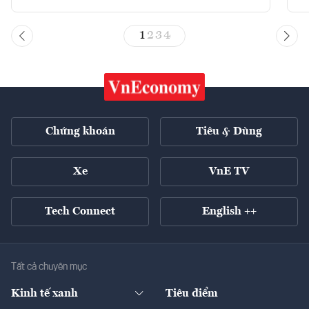
1
2
3
4
Chứng khoán
Tiêu & Dùng
Xe
VnE TV
Tech Connect
English ++
Tất cả chuyên mục
Kinh tế xanh
Tiêu điểm