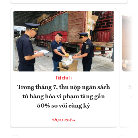
Tài chính
Trong tháng 7, thu nộp ngân sách
Sửa
từ hàng hóa vi phạm tăng gần
ca
50% so với cùng kỳ
Đọc ngay