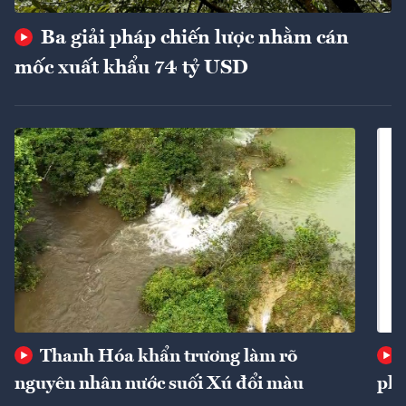
Ba giải pháp chiến lược nhằm cán
mốc xuất khẩu 74 tỷ USD
Thanh Hóa khẩn trương làm rõ
nguyên nhân nước suối Xú đổi màu
phí