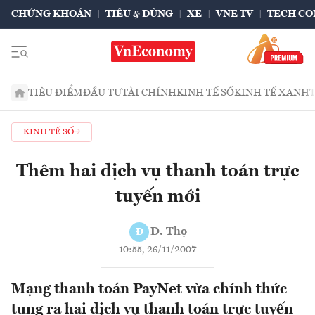
CHỨNG KHOÁN
TIÊU & DÙNG
XE
VNE TV
TECH CO
TIÊU ĐIỂM
ĐẦU TƯ
TÀI CHÍNH
KINH TẾ SỐ
KINH TẾ XANH
KINH TẾ SỐ
Thêm hai dịch vụ thanh toán trực
tuyến mới
Đ. Thọ
Đ
10:55, 26/11/2007
Mạng thanh toán PayNet vừa chính thức
tung ra hai dịch vụ thanh toán trực tuyến