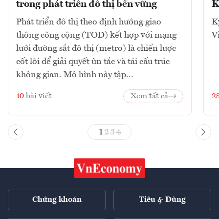
trong phát triển đô thị bền vững
K
Phát triển đô thị theo định hướng giao
K
thông công cộng (TOD) kết hợp với mạng
V
lưới đường sắt đô thị (metro) là chiến lược
cốt lõi để giải quyết ùn tắc và tái cấu trúc
không gian. Mô hình này tập...
10
bài viết
Xem tất cả
2
1
2
3
4
Chứng khoán
Tiêu & Dùng