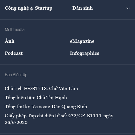
Kinh doanh
Kết nối
Tạp chí kinh tế Việt Nam
eMagazine
Nhà đầu tư
Du lịch
Công nghệ & Startup
Dân sinh
Tư vấn
Nông sản
Doanh nhân
Tư vấn Tiêu & Dùng
Infographics
Hạ tầng
Sức khỏe
Khung pháp lý
Doanh nghiệp
Địa phương
Thị trường
Bảo hiểm
Multimedia
Sự kiện
Nhân lực
Ảnh
eMagazine
Đẹp +
An sinh
Podcast
Infographics
Giải trí
Y tế
Nhà
Ban Biên tập
Ẩm thực
Chủ tịch HĐBT: TS. Chử Văn Lâm
Tổng biên tập: Chử Thị Hạnh
Tổng thư ký tòa soạn: Đào Quang Bính
Giấy phép Tạp chí điện tử số: 272/GP-BTTTT ngày
26/6/2020