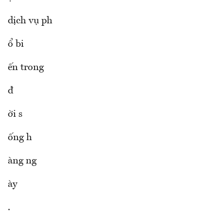
dịch vụ ph
ổ bi
ến trong
đ
ời s
ống h
àng ng
ày
.