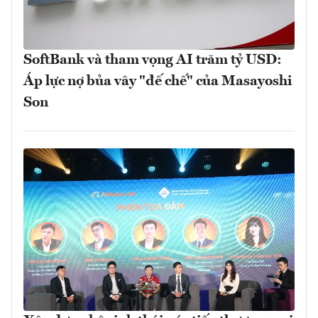
SoftBank và tham vọng AI trăm tỷ USD:
Áp lực nợ bủa vây "đế chế" của Masayoshi
Son