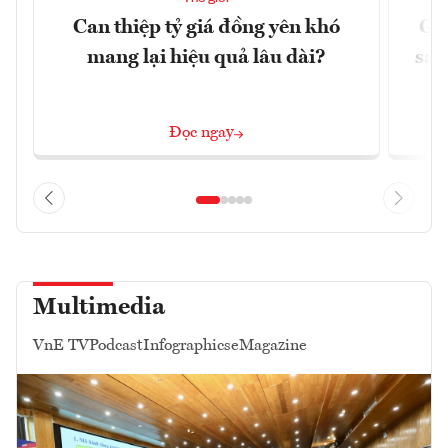
Can thiệp tỷ giá đồng yên khó
Gi
mang lại hiệu quả lâu dài?
sau
Đọc ngay
Multimedia
VnE TV
Podcast
Infographics
eMagazine