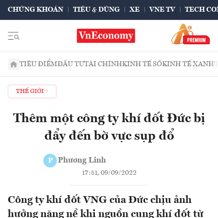
CHỨNG KHOÁN
TIÊU & DÙNG
XE
VNE TV
TECH CO
TIÊU ĐIỂM
ĐẦU TƯ
TÀI CHÍNH
KINH TẾ SỐ
KINH TẾ XANH
THẾ GIỚI
Thêm một công ty khí đốt Đức bị
đẩy đến bờ vực sụp đổ
Phương Linh
P
17:51, 09/09/2022
Công ty khí đốt VNG của Đức chịu ảnh
hưởng nặng nề khi nguồn cung khí đốt từ