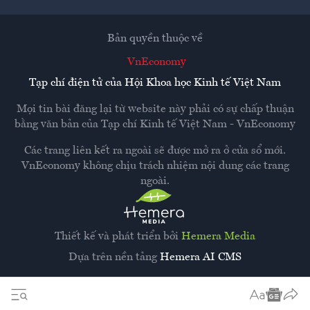
Bản quyền thuộc về
VnEconomy
Tạp chí điện tử của Hội Khoa học Kinh tế Việt Nam
Mọi tin bài đăng lại từ website này phải có sự chấp thuận
bằng văn bản của
Tạp chí Kinh tế Việt Nam - VnEconomy
Các trang liên kết ra ngoài sẽ được mở ra ở cửa sổ mới.
VnEconomy không chịu trách nhiệm nội dung các trang
ngoài.
Thiết kế và phát triển bởi
Hemera Media
Dựa trên nền tảng
Hemera AI CMS