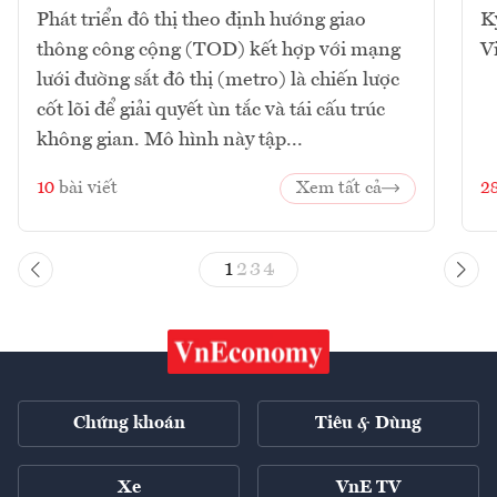
Phát triển đô thị theo định hướng giao
K
thông công cộng (TOD) kết hợp với mạng
V
lưới đường sắt đô thị (metro) là chiến lược
cốt lõi để giải quyết ùn tắc và tái cấu trúc
không gian. Mô hình này tập...
10
bài viết
Xem tất cả
2
1
2
3
4
Chứng khoán
Tiêu & Dùng
Xe
VnE TV