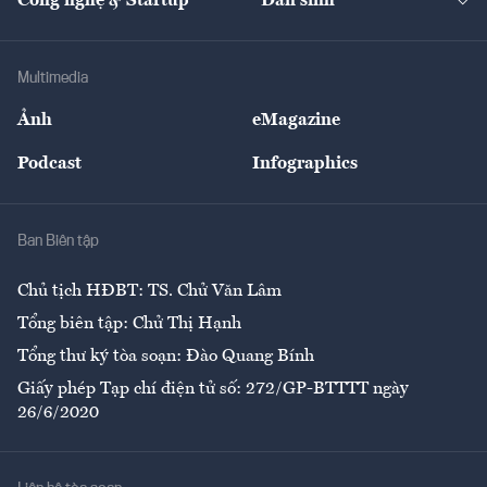
Công nghệ & Startup
Dân sinh
Tư vấn
Nông sản
Doanh nhân
Tư vấn Tiêu & Dùng
Infographics
Hạ tầng
Sức khỏe
Khung pháp lý
Doanh nghiệp
Địa phương
Thị trường
Bảo hiểm
Multimedia
Sự kiện
Nhân lực
Ảnh
eMagazine
Đẹp +
An sinh
Podcast
Infographics
Giải trí
Y tế
Nhà
Ban Biên tập
Ẩm thực
Chủ tịch HĐBT: TS. Chử Văn Lâm
Tổng biên tập: Chử Thị Hạnh
Tổng thư ký tòa soạn: Đào Quang Bính
Giấy phép Tạp chí điện tử số: 272/GP-BTTTT ngày
26/6/2020