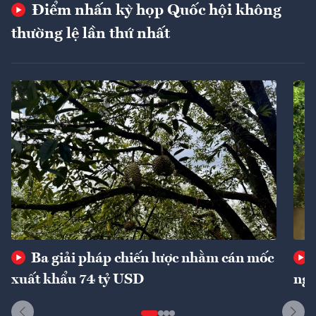
Điểm nhấn kỳ họp Quốc hội không
thường lệ lần thứ nhất
Ba giải pháp chiến lược nhằm cán mốc
xuất khẩu 74 tỷ USD
ngu