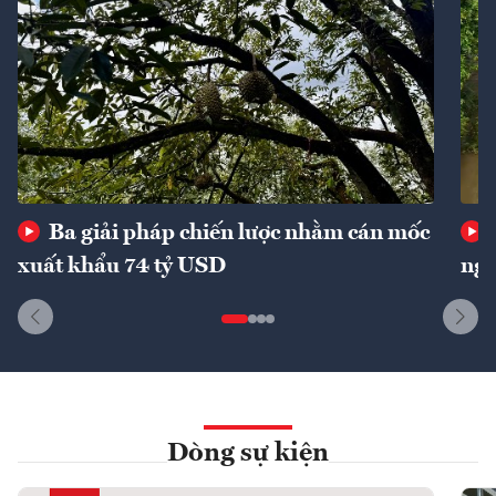
Ba giải pháp chiến lược nhằm cán mốc
xuất khẩu 74 tỷ USD
ngu
Dòng sự kiện