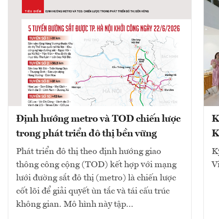
Định hướng metro và TOD chiến lược
K
trong phát triển đô thị bền vững
K
Phát triển đô thị theo định hướng giao
K
thông công cộng (TOD) kết hợp với mạng
V
lưới đường sắt đô thị (metro) là chiến lược
cốt lõi để giải quyết ùn tắc và tái cấu trúc
không gian. Mô hình này tập...