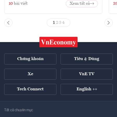
10
bài viết
Xem tất cả
2
1
2
3
4
Chứng khoán
Tiêu & Dùng
Xe
VnE TV
Tech Connect
English ++
Tất cả chuyên mục