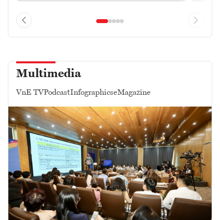
Multimedia
VnE TV
Podcast
Infographics
eMagazine