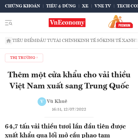
CHỨNG KHOÁN
TIÊU & DÙNG
XE
VNE TV
TECH CO
TIÊU ĐIỂM
ĐẦU TƯ
TÀI CHÍNH
KINH TẾ SỐ
KINH TẾ XANH
THỊ TRƯỜNG
Thêm một cửa khẩu cho vải thiều
Việt Nam xuất sang Trung Quốc
Vũ Khuê
V
16:51, 12/07/2022
64,7 tấn vải thiều tươi lần đầu tiên được
xuất khẩu qua lối mở cầu phao tạm