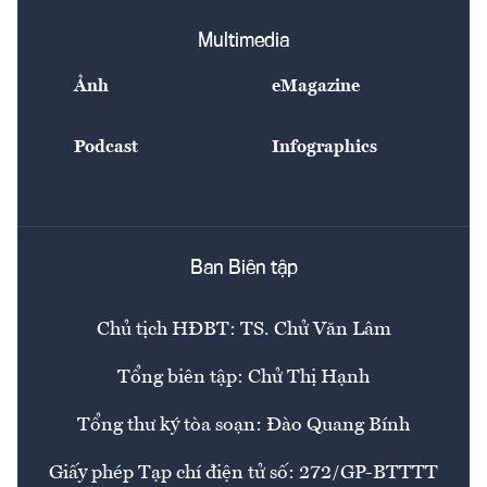
Sự kiện
Nhân lực
Multimedia
Đẹp +
Ảnh
eMagazine
An sinh
Giải trí
Podcast
Infographics
Y tế
Nhà
Ẩm thực
Ban Biên tập
Chủ tịch HĐBT: TS. Chử Văn Lâm
Tổng biên tập: Chử Thị Hạnh
Tổng thư ký tòa soạn: Đào Quang Bính
Giấy phép Tạp chí điện tử số: 272/GP-BTTTT