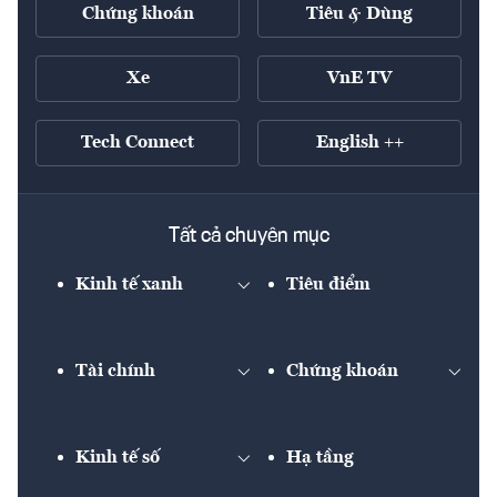
Chứng khoán
Tiêu & Dùng
Xe
VnE TV
Tech Connect
English ++
Tất cả chuyên mục
Kinh tế xanh
Tiêu điểm
Chuyển động xanh
Tài chính
Chứng khoán
Pháp lý
Ngân hàng
Doanh nghiệp niêm
yết
Thương hiệu xanh
Kinh tế số
Hạ tầng
Thị trường vốn
Thị trường
Diễn đàn
Sản phẩm - Thị