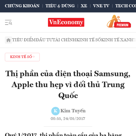
CHỨNG KHOÁN
TIÊU & DÙNG
XE
VNE TV
TECH CO
TIÊU ĐIỂM
ĐẦU TƯ
TÀI CHÍNH
KINH TẾ SỐ
KINH TẾ XANH
KINH TẾ SỐ
Thị phần của điện thoại Samsung,
Apple thu hẹp vì đối thủ Trung
Quốc
Kim Tuyến
K
08:55, 24/05/2017
Quý 1/2017, thị phần toàn cầu của ba hãng