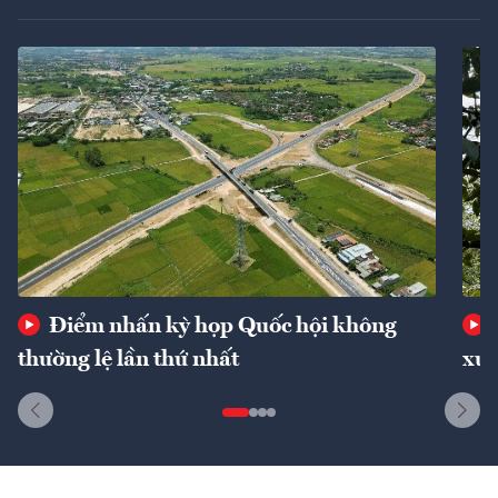
Điểm nhấn kỳ họp Quốc hội không
thường lệ lần thứ nhất
xuấ