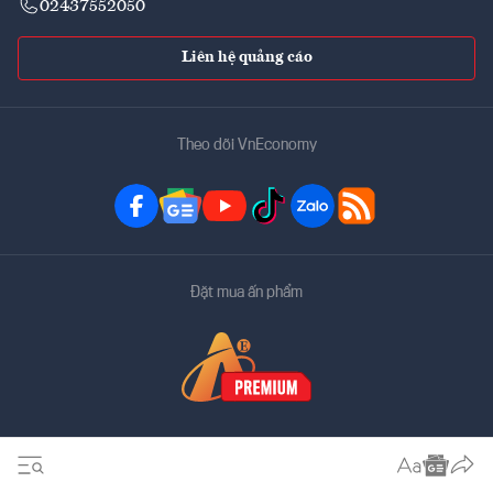
02437552050
Liên hệ quảng cáo
Theo dõi VnEconomy
Đặt mua ấn phẩm
Bản quyền thuộc về