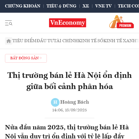
CHỨNG KHOÁN
TIÊU & DÙNG
XE
VNE TV
TECH CO
TIÊU ĐIỂM
ĐẦU TƯ
TÀI CHÍNH
KINH TẾ SỐ
KINH TẾ XANH
BẤT ĐỘNG SẢN
Thị trường bán lẻ Hà Nội ổn định
giữa bối cảnh phân hóa
Hoàng Bách
H
14:06, 18/09/2025
Nửa đầu năm 2025, thị trường bán lẻ Hà
Nội vẫn duy trì ổn định với tỷ lệ lấp đầy