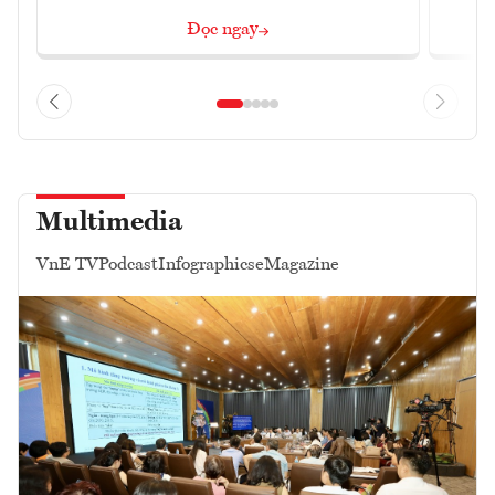
Đọc ngay
Multimedia
VnE TV
Podcast
Infographics
eMagazine