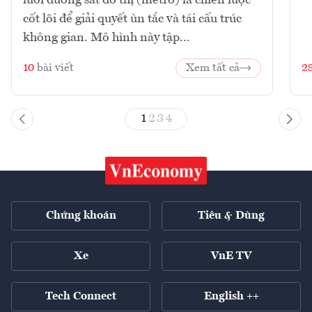
cốt lõi để giải quyết ùn tắc và tái cấu trúc
không gian. Mô hình này tập...
10
bài viết
Xem tất cả
2
1
2
3
4
Chứng khoán
Tiêu & Dùng
Xe
VnE TV
Tech Connect
English ++