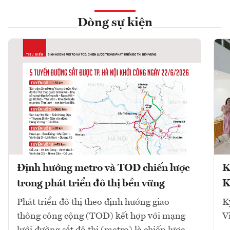
Dòng sự kiện
Định hướng metro và TOD chiến lược
K
trong phát triển đô thị bền vững
K
Phát triển đô thị theo định hướng giao
K
thông công cộng (TOD) kết hợp với mạng
V
lưới đường sắt đô thị (metro) là chiến lược