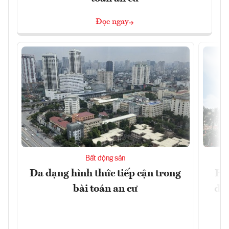
Đọc ngay
Bất động sản
Đa dạng hình thức tiếp cận trong
Hà
bài toán an cư
đặc