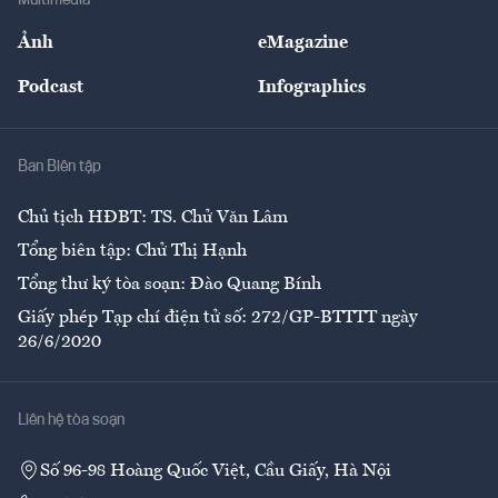
Sự kiện
Nhân lực
Ảnh
eMagazine
Đẹp +
An sinh
Podcast
Infographics
Giải trí
Y tế
Nhà
Ban Biên tập
Ẩm thực
Chủ tịch HĐBT: TS. Chử Văn Lâm
Tổng biên tập: Chử Thị Hạnh
Tổng thư ký tòa soạn: Đào Quang Bính
Giấy phép Tạp chí điện tử số: 272/GP-BTTTT ngày
26/6/2020
Liên hệ tòa soạn
Số 96-98 Hoàng Quốc Việt, Cầu Giấy, Hà Nội