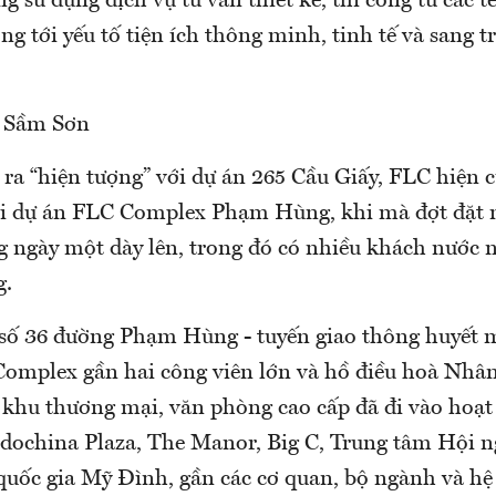
g sử dụng dịch vụ tư vấn thiết kế, thi công từ các t
ng tới yếu tố tiện ích thông minh, tinh tế và sang 
 Sầm Sơn
 ra “hiện tượng” với dự án 265 Cầu Giấy, FLC hiện 
i dự án FLC Complex Phạm Hùng, khi mà đợt đặt 
g ngày một dày lên, trong đó có nhiều khách nước n
g.
í số 36 đường Phạm Hùng - tuyến giao thông huyết 
omplex gần hai công viên lớn và hồ điều hoà Nhâ
c khu thương mại, văn phòng cao cấp đã đi vào hoạ
ochina Plaza, The Manor, Big C, Trung tâm Hội n
quốc gia Mỹ Đình, gần các cơ quan, bộ ngành và hệ