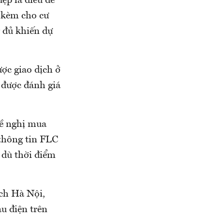
ẹp là điều dễ
i kèm cho cư
 đủ khiến dự
ợc giao dịch ở
 được đánh giá
đề nghị mua
 thông tin FLC
 dù thời điểm
ch Hà Nội,
u điện trên