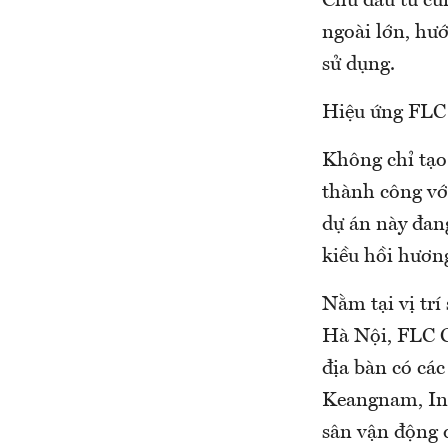
Chủ đầu tư cũn
ngoài lớn, hướ
sử dụng.
Hiệu ứng FLC
Không chỉ tạo
thành công vớ
dự án này đan
kiều hồi hươn
Nằm tại vị tr
Hà Nội, FLC C
địa bàn có cá
Keangnam, Ind
sân vận động 