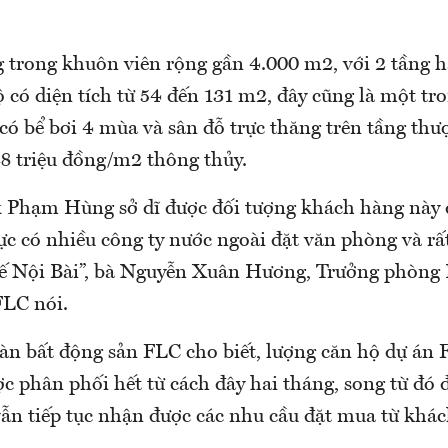
 trong khuôn viên rộng gần 4.000 m2, với 2 tầng 
ộ có diện tích từ 54 đến 131 m2, đây cũng là một tro
có bể bơi 4 mùa và sân đỗ trực thăng trên tầng thư
28 triệu đồng/m2 thông thủy.
Phạm Hùng sở dĩ được đối tượng khách hàng này 
c có nhiều công ty nước ngoài đặt văn phòng và rất 
tế Nội Bài”, bà Nguyễn Xuân Hương, Trưởng phòng
FLC nói.
sàn bất động sản FLC cho biết, lượng căn hộ dự á
c phân phối hết từ cách đây hai tháng, song từ đó 
vẫn tiếp tục nhận được các nhu cầu đặt mua từ khá