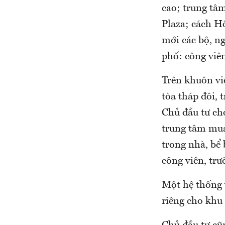
cao; trung tâ
Plaza; cách H
mới các bộ, n
phố: công viê
Trên khuôn vi
tòa tháp đôi, 
Chủ đầu tư cho
trung tâm mua
trong nhà, bể 
công viên, tr
Một hệ thống 
riêng cho khu 