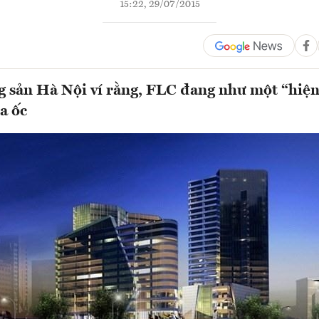
15:22, 29/07/2015
g sản Hà Nội ví rằng, FLC đang như một “hiện
a ốc