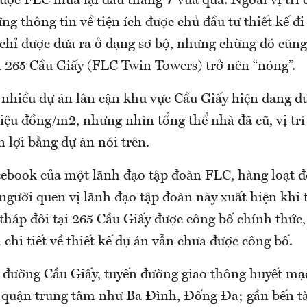
ược FLC mua lại đầu tháng 7 vừa qua. Ngoài vị trí đ
ng thông tin về tiện ích được chủ đầu tư thiết kế đ
chỉ được đưa ra ở dạng sơ bộ, nhưng chừng đó cũng
i 265 Cầu Giấy (FLC Twin Towers) trở nên “nóng”.
 nhiều dự án lân cận khu vực Cầu Giấy hiện đang đư
iệu đồng/m2, nhưng nhìn tổng thể nhà đã cũ, vị trí
 lợi bằng dự án nói trên.
cebook của một lãnh đạo tập đoàn FLC, hàng loạt 
 người quen vị lãnh đạo tập đoàn này xuất hiện khi
tháp đôi tại 265 Cầu Giấy được công bố chính thức,
n chi tiết về thiết kế dự án vẫn chưa được công bố.
đường Cầu Giấy, tuyến đường giao thông huyết mạ
ác quận trung tâm như Ba Đình, Đống Đa; gần bến tà