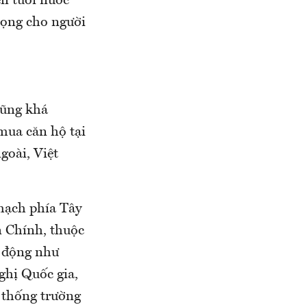
ên tuổi nước
trọng cho người
cũng khá
mua căn hộ tại
goài, Việt
mạch phía Tây
n Chính, thuộc
t động như
ghị Quốc gia,
 thống trường