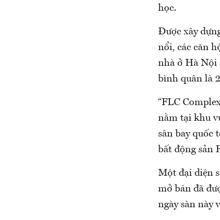
học.
Được xây dựng
nổi, các căn h
nhà ở Hà Nội 
bình quân là 
“FLC Complex 
nằm tại khu vự
sân bay quốc 
bất động sản 
Một đại diện 
mở bán đã đượ
ngày sàn này 