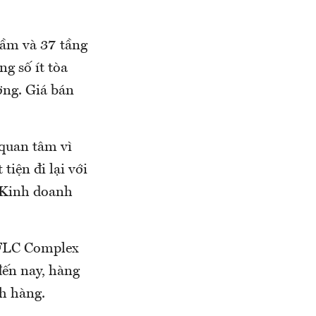
hầm và 37 tầng
ng số ít tòa
ợng. Giá bán
quan tâm vì
tiện đi lại với
 Kinh doanh
n FLC Complex
đến nay, hàng
ch hàng.