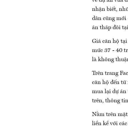
về dự án vừa đ
nhận biết, nhữ
dân cũng mới 
án tháp đôi tạ
Giá căn hộ tại
mức 37 - 40 tr
là không thuận
Trên trang Fa
căn hộ đến từ
mua lại dự án 
trên, thông ti
Nằm trên mặt 
liền kề với c