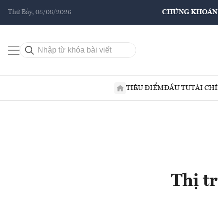
Thứ Bảy, 08/08/2026
CHỨNG KHOÁN
TIÊU ĐIỂM
ĐẦU TƯ
TÀI CH
Thị t