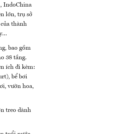
m, IndoChina
 lớn, trụ sở
 của thành
ấy…
ồng, bao gồm
ao 38 tầng.
ện ích đi kèm:
t), bể bơi
hơi, vườn hoa,
ờn treo dành