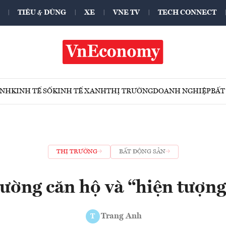
TIÊU & DÙNG
XE
VNE TV
TECH CONNECT
ÍNH
KINH TẾ SỐ
KINH TẾ XANH
THỊ TRƯỜNG
DOANH NGHIỆP
BẤT
THỊ TRƯỜNG
BẤT ĐỘNG SẢN
rường căn hộ và “hiện tượn
Trang Anh
T