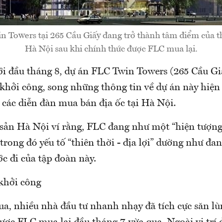
 Towers tại 265 Cầu Giấy đang trở thành tâm điểm của th
Hà Nội sau khi chính thức được FLC mua lại.
ới đầu tháng 8, dự án FLC Twin Towers (265 Cầu Gi
khởi công, song những thông tin về dự án này hiện
 các diễn đàn mua bán địa ốc tại Hà Nội.
 sản Hà Nội ví rằng, FLC đang như một “hiện tượng”
 trong đó yếu tố “thiên thời - địa lợi” dường như đa
c đi của tập đoàn này.
 khởi công
a, nhiều nhà đầu tư nhanh nhạy đã tích cực săn lù