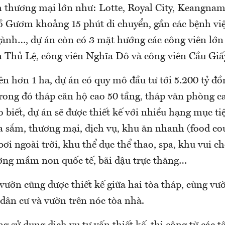
m thương mại lớn như: Lotte, Royal City, Keangna
ồ Gươm khoảng 15 phút di chuyển, gần các bệnh viện
gành…, dự án còn có 3 mặt hướng các công viên lớn
n Thủ Lệ, công viên Nghĩa Đô và công viên Cầu Gi
ên hơn 1 ha, dự án có quy mô đầu tư tới 5.200 tỷ đ
trong đó tháp căn hộ cao 50 tầng, tháp văn phòng c
 biết, dự án sẽ được thiết kế với nhiều hạng mục ti
 sắm, thương mại, dịch vụ, khu ăn nhanh (food cour
bơi ngoài trời, khu thể dục thể thao, spa, khu vui c
ường mầm non quốc tế, bãi đậu trực thăng…
vườn cũng được thiết kế giữa hai tòa tháp, cùng vư
dân cư và vườn trên nóc tòa nhà.