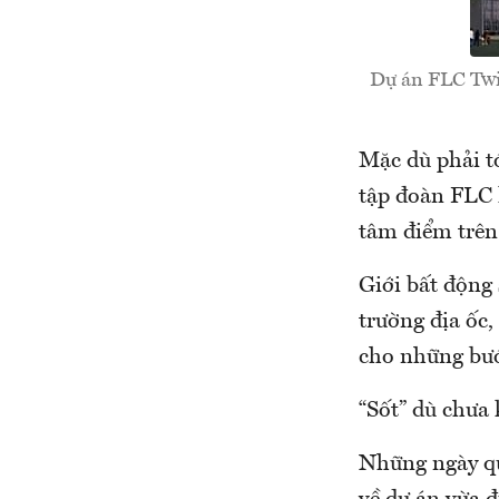
Dự án FLC Twin
Mặc dù phải t
tập đoàn FLC 
tâm điểm trên
Giới bất động
trường địa ốc,
cho những bướ
“Sốt” dù chưa
Những ngày qu