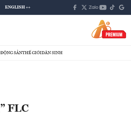
ENGLISH ++
 ĐỘNG SẢN
THẾ GIỚI
DÂN SINH
g” FLC