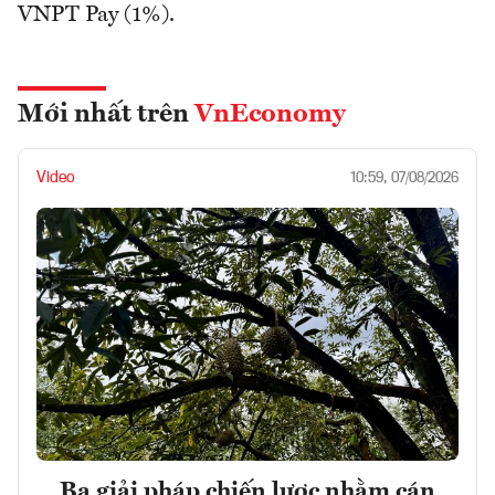
VNPT Pay (1%).
Mới nhất trên
VnEconomy
Video
10:59, 07/08/2026
Ba giải pháp chiến lược nhằm cán