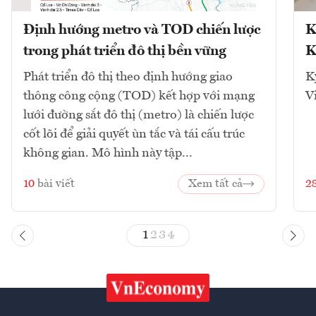
Định hướng metro và TOD chiến lược
K
trong phát triển đô thị bền vững
K
Phát triển đô thị theo định hướng giao
K
thông công cộng (TOD) kết hợp với mạng
V
lưới đường sắt đô thị (metro) là chiến lược
cốt lõi để giải quyết ùn tắc và tái cấu trúc
không gian. Mô hình này tập...
10
bài viết
Xem tất cả
2
1
2
3
4