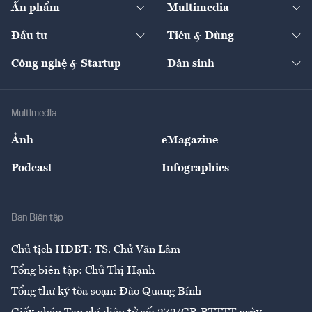
Ấn phẩm
Multimedia
Khung pháp lý
Start-up
Dự án
Công nghiệp
Chuyển động 24h
Đối thoại
The Guide
Video
Đầu tư
Tiêu & Dùng
Quản trị số
Cafe BĐS
Thị trường
Kinh doanh
Kết nối
Tạp chí kinh tế Việt Nam
eMagazine
Nhà đầu tư
Du lịch
Công nghệ & Startup
Dân sinh
Tư vấn
Nông sản
Doanh nhân
Tư vấn Tiêu & Dùng
Infographics
Hạ tầng
Sức khỏe
Khung pháp lý
Doanh nghiệp
Địa phương
Thị trường
Bảo hiểm
Multimedia
Sự kiện
Nhân lực
Ảnh
eMagazine
Đẹp +
An sinh
Podcast
Infographics
Giải trí
Y tế
Nhà
Ban Biên tập
Ẩm thực
Chủ tịch HĐBT: TS. Chử Văn Lâm
Tổng biên tập: Chử Thị Hạnh
Tổng thư ký tòa soạn: Đào Quang Bính