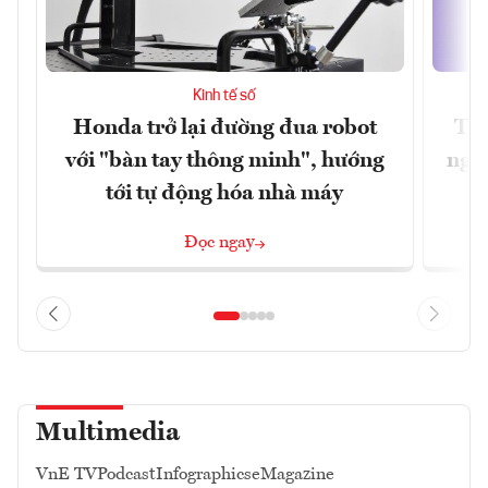
Kinh tế số
Honda trở lại đường đua robot
Thủ
với "bàn tay thông minh", hướng
nghẽ
tới tự động hóa nhà máy
Đọc ngay
Multimedia
VnE TV
Podcast
Infographics
eMagazine