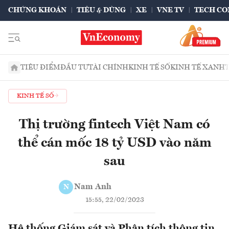
CHỨNG KHOÁN
TIÊU & DÙNG
XE
VNE TV
TECH CO
TIÊU ĐIỂM
ĐẦU TƯ
TÀI CHÍNH
KINH TẾ SỐ
KINH TẾ XANH
KINH TẾ SỐ
Thị trường fintech Việt Nam có
thể cán mốc 18 tỷ USD vào năm
sau
Nam Anh
N
15:55, 22/02/2023
Hệ thống Giám sát và Phân tích thông tin