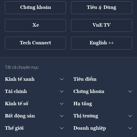
Chứng khoán
Tiêu & Dùng
Xe
VnE TV
Tech Connect
English ++
Tất cả chuyên mục
Kinh tế xanh
Tiêu điểm
Chuyển động xanh
Tài chính
Chứng khoán
Pháp lý
Ngân hàng
Doanh nghiệp niêm yết
Kinh tế số
Hạ tầng
Thương hiệu xanh
Thị trường vốn
Thị trường
Sản phẩm - Thị trường
Bất động sản
Thị trường
Diễn đàn
Thuế
Đầu tư
Tài sản số
Chính sách
Xuất nhập khẩu
Thế giới
Doanh nghiệp
Bảo hiểm
Quốc tế
Dịch vụ số
Thị trường
Khung pháp lý
Kinh tế
Chuyển động