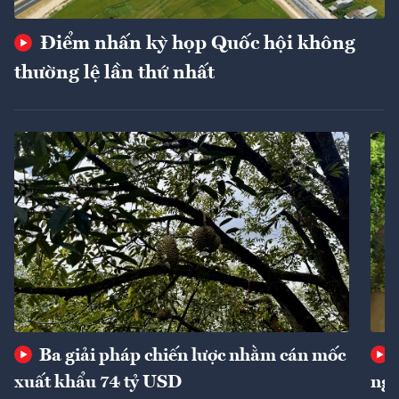
Điểm nhấn kỳ họp Quốc hội không
thường lệ lần thứ nhất
Ba giải pháp chiến lược nhằm cán mốc
xuất khẩu 74 tỷ USD
ngu