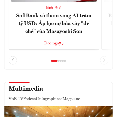
Kinh tế số
SoftBank và tham vọng AI trăm
Bùn
tỷ USD: Áp lực nợ bủa vây "đế
li
chế" của Masayoshi Son
Đọc ngay
Multimedia
VnE TV
Podcast
Infographics
eMagazine