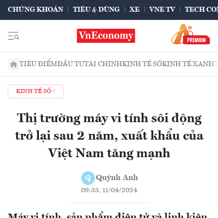
CHỨNG KHOÁN
TIÊU & DÙNG
XE
VNE TV
TECH CO
TIÊU ĐIỂM
ĐẦU TƯ
TÀI CHÍNH
KINH TẾ SỐ
KINH TẾ XANH
KINH TẾ SỐ
Thị trường máy vi tính sôi động
trở lại sau 2 năm, xuất khẩu của
Việt Nam tăng mạnh
Quỳnh Anh
Q
09:33, 11/04/2024
Máy vi tính, sản phẩm điện tử và linh kiện