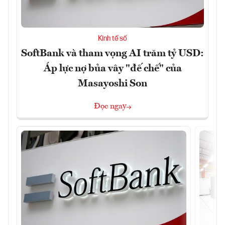
Kinh tế số
SoftBank và tham vọng AI trăm tỷ USD:
Áp lực nợ bủa vây "đế chế" của
Masayoshi Son
Đọc ngay