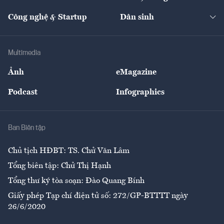
Cafe BĐS
Thị trường
Kinh doanh
Kết nối
Tạp chí kinh tế Việt Nam
eMagazine
Nhà đầu tư
Du lịch
Công nghệ & Startup
Dân sinh
Tư vấn
Nông sản
Doanh nhân
Tư vấn Tiêu & Dùng
Infographics
Hạ tầng
Sức khỏe
Khung pháp lý
Doanh nghiệp
Địa phương
Thị trường
Bảo hiểm
Multimedia
Sự kiện
Nhân lực
Ảnh
eMagazine
Đẹp +
An sinh
Podcast
Infographics
Giải trí
Y tế
Nhà
Ban Biên tập
Ẩm thực
Chủ tịch HĐBT: TS. Chử Văn Lâm
Tổng biên tập: Chử Thị Hạnh
Tổng thư ký tòa soạn: Đào Quang Bính
Giấy phép Tạp chí điện tử số: 272/GP-BTTTT ngày
26/6/2020