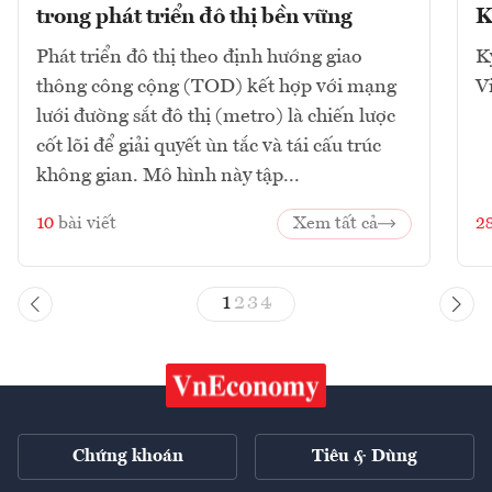
trong phát triển đô thị bền vững
K
Phát triển đô thị theo định hướng giao
K
thông công cộng (TOD) kết hợp với mạng
V
lưới đường sắt đô thị (metro) là chiến lược
cốt lõi để giải quyết ùn tắc và tái cấu trúc
không gian. Mô hình này tập...
10
bài viết
Xem tất cả
2
1
2
3
4
Chứng khoán
Tiêu & Dùng