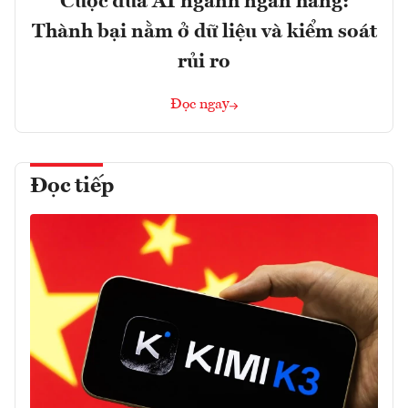
Cuộc đua AI ngành ngân hàng:
Thành bại nằm ở dữ liệu và kiểm soát
rủi ro
Đọc ngay
Đọc tiếp