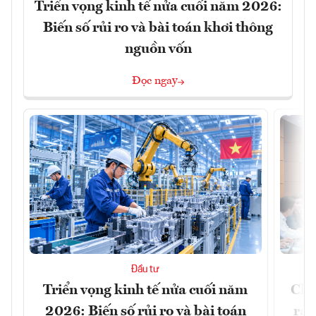
Triển vọng kinh tế nửa cuối năm 2026:
Biến số rủi ro và bài toán khơi thông
nguồn vốn
Đọc ngay
Đầu tư
Triển vọng kinh tế nửa cuối năm
Chủ
2026: Biến số rủi ro và bài toán
ra 