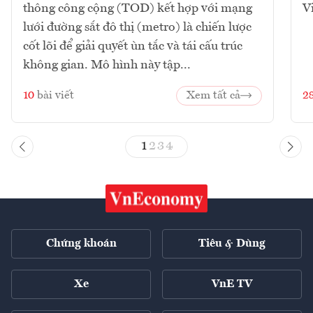
thông công cộng (TOD) kết hợp với mạng
V
lưới đường sắt đô thị (metro) là chiến lược
cốt lõi để giải quyết ùn tắc và tái cấu trúc
không gian. Mô hình này tập...
10
bài viết
Xem tất cả
2
1
2
3
4
Chứng khoán
Tiêu & Dùng
Xe
VnE TV