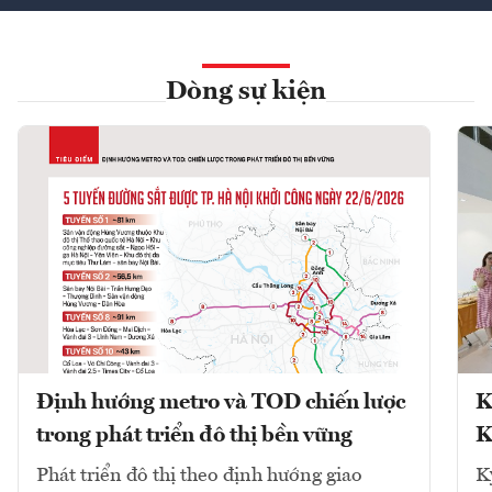
Dòng sự kiện
Định hướng metro và TOD chiến lược
K
trong phát triển đô thị bền vững
K
Phát triển đô thị theo định hướng giao
K