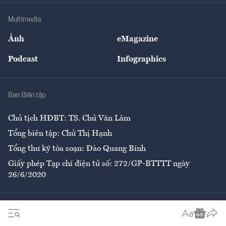
Doanh nghiệp
Địa phương
Thị trường
Bảo hiểm
Multimedia
Sự kiện
Nhân lực
Ảnh
eMagazine
Đẹp +
An sinh
Podcast
Infographics
Giải trí
Y tế
Nhà
Ban Biên tập
Ẩm thực
Chủ tịch HĐBT: TS. Chử Văn Lâm
Tổng biên tập: Chử Thị Hạnh
Tổng thư ký tòa soạn: Đào Quang Bính
Giấy phép Tạp chí điện tử số: 272/GP-BTTTT ngày
26/6/2020
Liên hệ tòa soạn