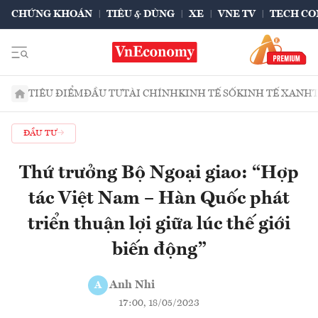
CHỨNG KHOÁN
TIÊU & DÙNG
XE
VNE TV
TECH CO
TIÊU ĐIỂM
ĐẦU TƯ
TÀI CHÍNH
KINH TẾ SỐ
KINH TẾ XANH
ĐẦU TƯ
Thứ trưởng Bộ Ngoại giao: “Hợp
tác Việt Nam – Hàn Quốc phát
triển thuận lợi giữa lúc thế giới
biến động”
Anh Nhi
A
17:00, 18/05/2023