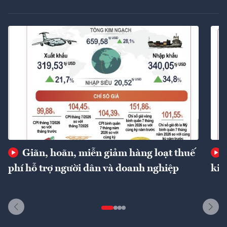
Giãn, hoãn, miễn giảm hàng loạt thuế
phí hỗ trợ người dân và doanh nghiệp
kin