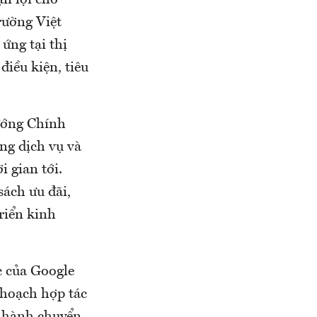
n lợi cho
rường Việt
ứng tại thị
iều kiện, tiêu
ướng Chính
ụng dịch vụ và
 gian tới.
ách ưu đãi,
riển kinh
c của Google
 hoạch hợp tác