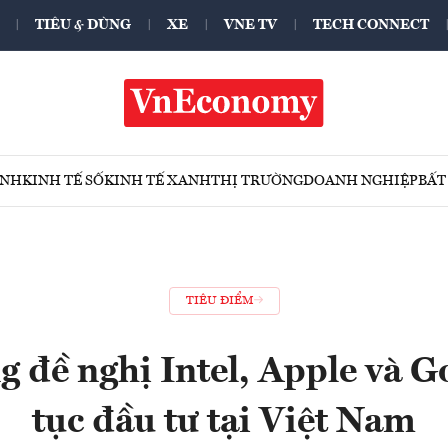
TIÊU & DÙNG
XE
VNE TV
TECH CONNECT
ÍNH
KINH TẾ SỐ
KINH TẾ XANH
THỊ TRƯỜNG
DOANH NGHIỆP
BẤT
TIÊU ĐIỂM
 đề nghị Intel, Apple và G
tục đầu tư tại Việt Nam