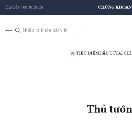
Thứ Bảy, 08/08/2026
CHỨNG KHOÁN
TIÊU ĐIỂM
ĐẦU TƯ
TÀI CH
Thủ tướng