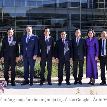
ủ tướng chụp ảnh lưu niệm tại trụ sở của Google - Ảnh: 