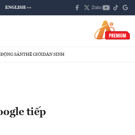
ENGLISH ++
 ĐỘNG SẢN
THẾ GIỚI
DÂN SINH
oogle tiếp