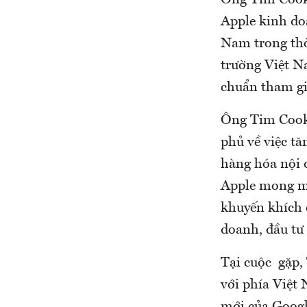
Ông Tim Cook 
Apple kinh do
Nam trong thờ
trường Việt N
chuẩn tham gia
Ông Tim Cook 
phủ về việc tă
hàng hóa nội đ
Apple mong mu
khuyến khích 
doanh, đầu tư
Tại cuộc gặp,
với phía Việt