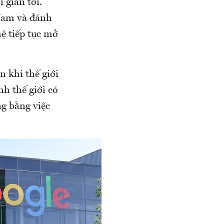
 gian tới.
 Nam và đánh
ệ tiếp tục mở
n khi thế giới
nh thế giới có
g bằng việc