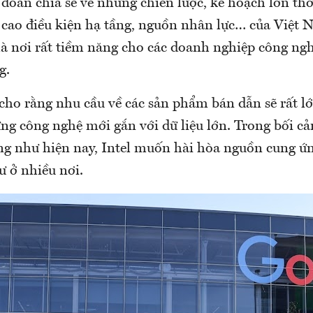
oàn chia sẻ về những chiến lược, kế hoạch lớn thời
á cao điều kiện hạ tầng, nguồn nhân lực… của Việt
là nơi rất tiềm năng cho các doanh nghiệp công ngh
g.
ho rằng nhu cầu về các sản phẩm bán dẫn sẽ rất lớ
ng công nghệ mới gắn với dữ liệu lớn. Trong bối cả
ng như hiện nay, Intel muốn hài hòa nguồn cung ứn
ư ở nhiều nơi.