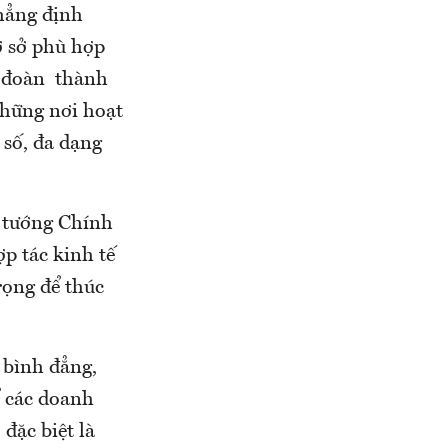
khẳng định
ơ sở phù hợp
p đoàn thành
những nơi hoạt
 số, đa dạng
 tướng Chính
p tác kinh tế
rọng để thúc
 bình đẳng,
ể các doanh
đặc biệt là