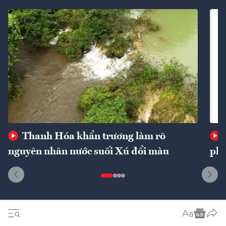
Thanh Hóa khẩn trương làm rõ
nguyên nhân nước suối Xú đổi màu
phí