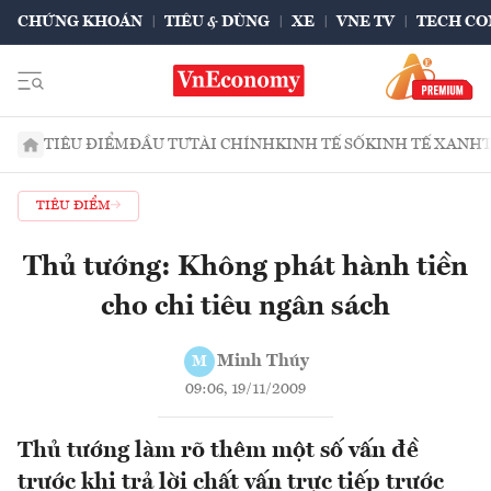
CHỨNG KHOÁN
TIÊU & DÙNG
XE
VNE TV
TECH CO
TIÊU ĐIỂM
ĐẦU TƯ
TÀI CHÍNH
KINH TẾ SỐ
KINH TẾ XANH
TIÊU ĐIỂM
Thủ tướng: Không phát hành tiền
cho chi tiêu ngân sách
Minh Thúy
M
09:06, 19/11/2009
Thủ tướng làm rõ thêm một số vấn đề
trước khi trả lời chất vấn trực tiếp trước