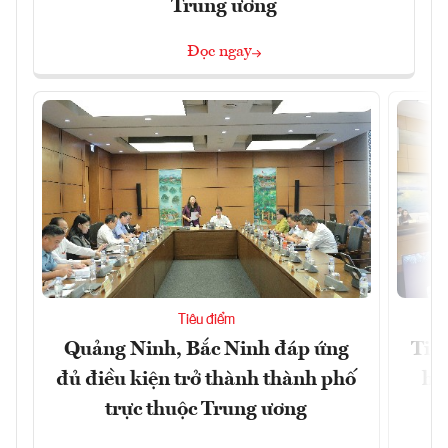
Trung ương
Đọc ngay
Tiêu điểm
Quảng Ninh, Bắc Ninh đáp ứng
Tiế
đủ điều kiện trở thành thành phố
hệ
trực thuộc Trung ương