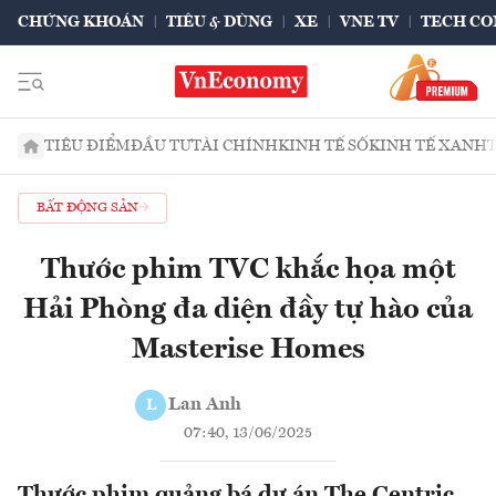
CHỨNG KHOÁN
TIÊU & DÙNG
XE
VNE TV
TECH CO
TIÊU ĐIỂM
ĐẦU TƯ
TÀI CHÍNH
KINH TẾ SỐ
KINH TẾ XANH
BẤT ĐỘNG SẢN
Thước phim TVC khắc họa một
Hải Phòng đa diện đầy tự hào của
Masterise Homes
Lan Anh
L
07:40, 13/06/2025
Thước phim quảng bá dự án The Centric