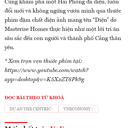
Cùng khám phá một Hải Phòng đa diện, luôn
đổi mới và không ngừng vươn mình qua thước
phim đậm chất điện ảnh mang tên “Diện” do
Masterise Homes thực hiện như một lời tri ân
sâu sắc đến con người và thành phố Cảng thân
yêu.
* Xem trọn vẹn thước phim tại:
https://www.youtube.com/watch?
app=desktop&v=K5XxZT6Pk9g
ĐỌC BÀI THEO TỪ KHOÁ
DỰ ÁN THE CENTRIC
VNECONOMY