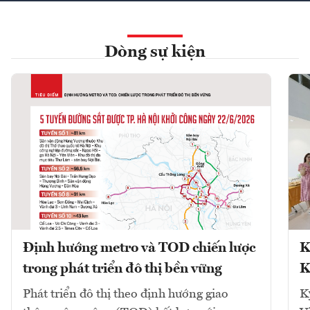
Dòng sự kiện
Định hướng metro và TOD chiến lược
K
trong phát triển đô thị bền vững
K
Phát triển đô thị theo định hướng giao
K