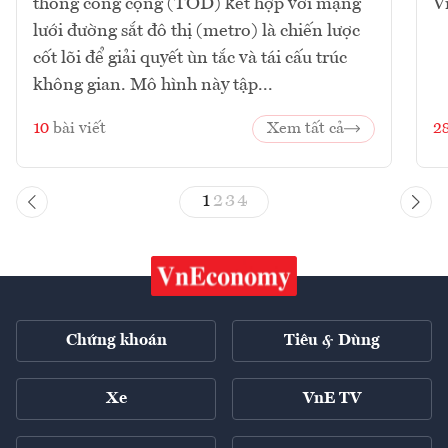
thông công cộng (TOD) kết hợp với mạng
V
lưới đường sắt đô thị (metro) là chiến lược
cốt lõi để giải quyết ùn tắc và tái cấu trúc
không gian. Mô hình này tập...
10
bài viết
Xem tất cả
2
1
2
3
4
Chứng khoán
Tiêu & Dùng
Xe
VnE TV