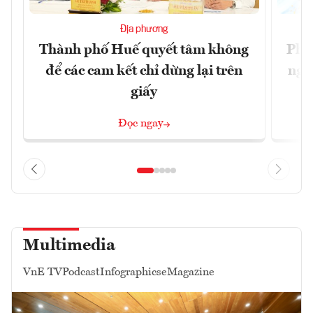
Địa phương
Thành phố Huế quyết tâm không
Phó
để các cam kết chỉ dừng lại trên
ngh
giấy
Đọc ngay
Multimedia
VnE TV
Podcast
Infographics
eMagazine