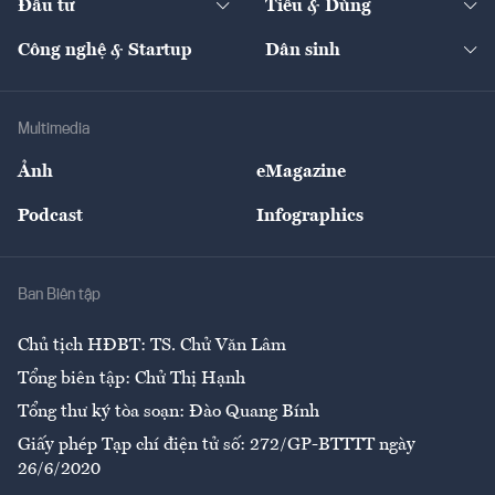
Đầu tư
Tiêu & Dùng
Quản trị số
Cafe BĐS
Thị trường
Kinh doanh
Kết nối
Tạp chí kinh tế Việt Nam
eMagazine
Nhà đầu tư
Du lịch
Công nghệ & Startup
Dân sinh
Tư vấn
Nông sản
Doanh nhân
Tư vấn Tiêu & Dùng
Infographics
Hạ tầng
Sức khỏe
Khung pháp lý
Doanh nghiệp
Địa phương
Thị trường
Bảo hiểm
Multimedia
Sự kiện
Nhân lực
Ảnh
eMagazine
Đẹp +
An sinh
Podcast
Infographics
Giải trí
Y tế
Nhà
Ban Biên tập
Ẩm thực
Chủ tịch HĐBT: TS. Chử Văn Lâm
Tổng biên tập: Chử Thị Hạnh
Tổng thư ký tòa soạn: Đào Quang Bính
Giấy phép Tạp chí điện tử số: 272/GP-BTTTT ngày
26/6/2020