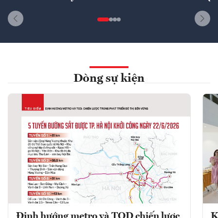
Dòng sự kiện
Định hướng metro và TOD chiến lược
K