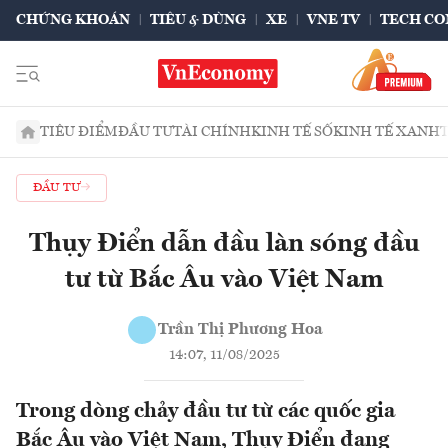
CHỨNG KHOÁN
TIÊU & DÙNG
XE
VNE TV
TECH CO
TIÊU ĐIỂM
ĐẦU TƯ
TÀI CHÍNH
KINH TẾ SỐ
KINH TẾ XANH
ĐẦU TƯ
Thụy Điển dẫn đầu làn sóng đầu
tư từ Bắc Âu vào Việt Nam
Trần Thị Phương Hoa
14:07, 11/08/2025
Trong dòng chảy đầu tư từ các quốc gia
Bắc Âu vào Việt Nam, Thụy Điển đang