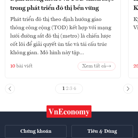
trong phát triển đô thị bền vững
K
Phát triển đô thị theo định hướng giao
K
thông công cộng (TOD) kết hợp với mạng
V
lưới đường sắt đô thị (metro) là chiến lược
cốt lõi để giải quyết ùn tắc và tái cấu trúc
không gian. Mô hình này tập...
10
bài viết
Xem tất cả
2
1
2
3
4
Chứng khoán
Tiêu & Dùng