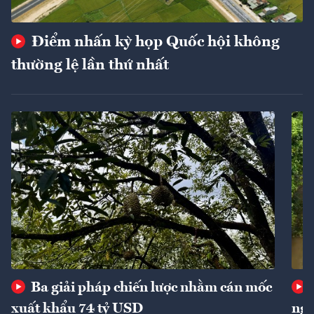
Điểm nhấn kỳ họp Quốc hội không
thường lệ lần thứ nhất
Ba giải pháp chiến lược nhằm cán mốc
xuất khẩu 74 tỷ USD
ngu