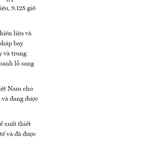
ệu, 9.125 giờ
hiên liệu và
pháp bay
y và trung
oanh lỗ sang
Việt Nam cho
ã và đang được
ề xuất thiết
tế và đã được