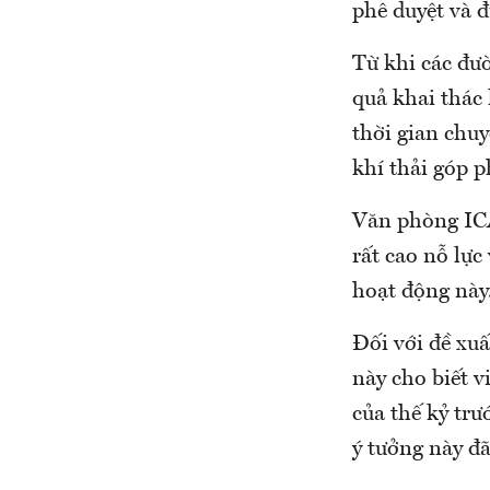
phê duyệt và đ
Từ khi các đư
quả khai thác 
thời gian chuy
khí thải góp p
Văn phòng ICA
rất cao nỗ lự
hoạt động này
Đối với đề xu
này cho biết 
của thế kỷ trư
ý tưởng này đ