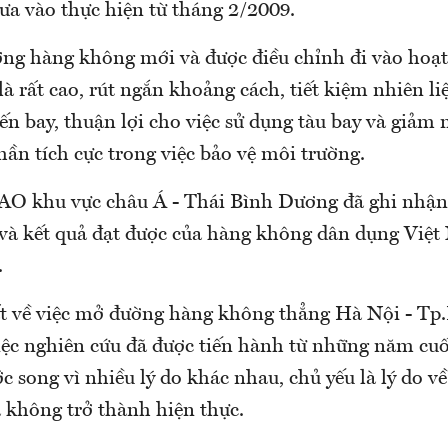
ưa vào thực hiện từ tháng 2/2009.
ờng hàng không mới và được điều chỉnh đi vào hoạt
là rất cao, rút ngắn khoảng cách, tiết kiệm nhiên l
ến bay, thuận lợi cho việc sử dụng tàu bay và giảm
hần tích cực trong việc bảo vệ môi trường.
O khu vực châu Á - Thái Bình Dương đã ghi nhận
c và kết quả đạt được của hàng không dân dụng Việ
.
ất về việc mở đường hàng không thẳng Hà Nội - T
việc nghiên cứu đã được tiến hành từ những năm cuố
ớc song vì nhiều lý do khác nhau, chủ yếu là lý do về
ã không trở thành hiện thực.