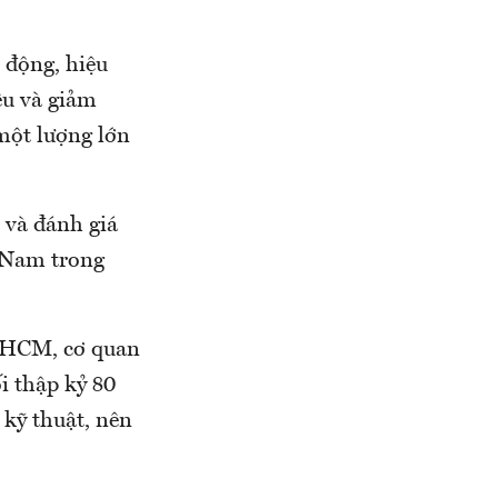
 động, hiệu
iệu và giảm
 một lượng lớn
 và đánh giá
t Nam trong
p.HCM, cơ quan
i thập kỷ 80
 kỹ thuật, nên