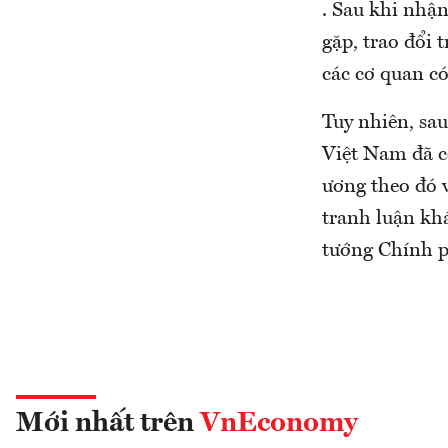
. Sau khi nhậ
gặp, trao đổi 
các cơ quan có
Tuy nhiên, sa
Việt Nam đã c
ương theo đó 
tranh luận kh
tướng Chính p
Mới nhất trên
VnEconomy