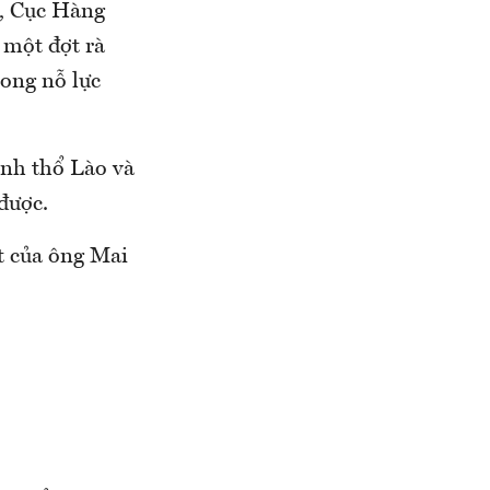
c, Cục Hàng
 một đợt rà
rong nỗ lực
nh thổ Lào và
được.
t của ông Mai