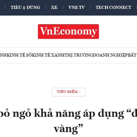
TIÊU & DÙNG
XE
VNE TV
TECH CONNECT
ÍNH
KINH TẾ SỐ
KINH TẾ XANH
THỊ TRƯỜNG
DOANH NGHIỆP
BẤT
TIÊU ĐIỂM
 bỏ ngỏ khả năng áp dụng “
vàng”