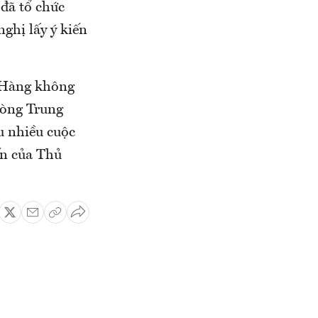
đã tổ chức
nghị lấy ý kiến
c Hàng không
hòng Trung
u nhiều cuộc
ến của Thủ