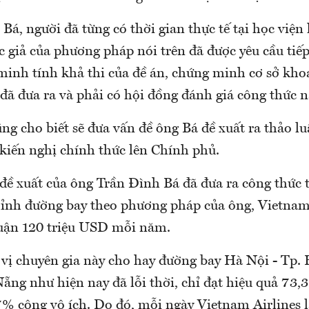
Bá, người đã từng có thời gian thực tế tại học việ
c giả của phương pháp nói trên đã được yêu cầu tiế
minh tính khả thi của đề án, chứng minh cơ sở kho
đã đưa ra và phải có hội đồng đánh giá công thức n
ng cho biết sẽ đưa vấn đề ông Bá đề xuất ra thảo l
 kiến nghị chính thức lên Chính phủ.
 đề xuất của ông Trần Đình Bá đã đưa ra công thức 
hỉnh đường bay theo phương pháp của ông, Vietnam 
huận 120 triệu USD mỗi năm.
 vị chuyên gia này cho hay đường bay Hà Nội - Tp
ng như hiện nay đã lỗi thời, chỉ đạt hiệu quả 73,
7% công vô ích. Do đó, mỗi ngày Vietnam Airlines l