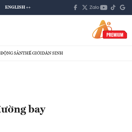
ENGLISH ++
 ĐỘNG SẢN
THẾ GIỚI
DÂN SINH
đường bay