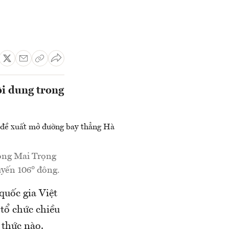
ội dung trong
ông Mai Trọng
yến 106° đông.
quốc gia Việt
tổ chức chiều
 thức nào.