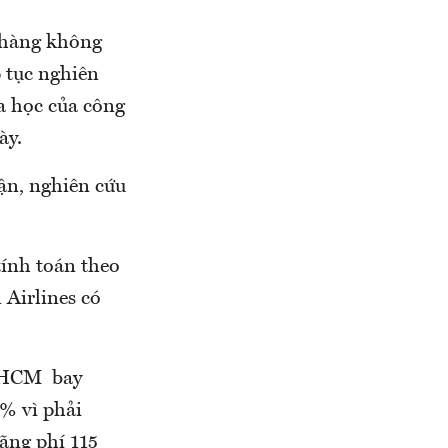
n hàng không
p tục nghiên
a học của công
ày.
uận, nghiên cứu
tính toán theo
Airlines có
. HCM bay
3% vì phải
ãng phí 115