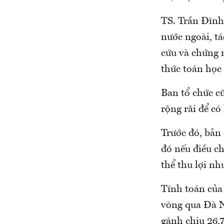
TS. Trần Đình 
nước ngoài, tá
cứu và chứng 
thức toán học 
Ban tổ chức cũ
rộng rãi để có
Trước đó, bản
đó nếu điều c
thể thu lợi n
Tính toán của
vòng qua Đà Nẵ
gánh chịu 26,