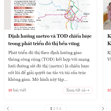
Định hướng metro và TOD chiến lược
K
trong phát triển đô thị bền vững
K
Phát triển đô thị theo định hướng giao
K
thông công cộng (TOD) kết hợp với mạng
V
lưới đường sắt đô thị (metro) là chiến lược
cốt lõi để giải quyết ùn tắc và tái cấu trúc
không gian. Mô hình này tập...
10
bài viết
Xem tất cả
2
1
2
3
4