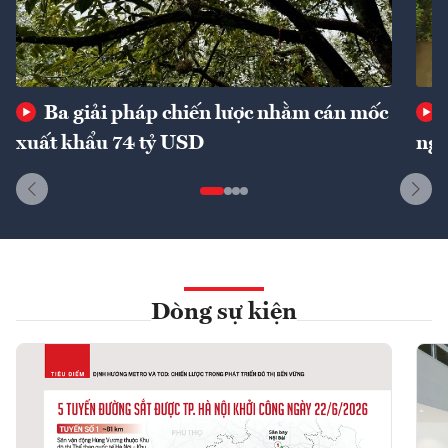
Ba giải pháp chiến lược nhằm cán mốc
xuất khẩu 74 tỷ USD
ngu
Dòng sự kiện