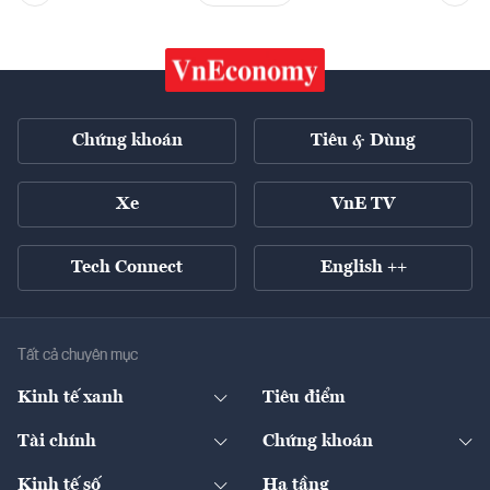
Chứng khoán
Tiêu & Dùng
Xe
VnE TV
Tech Connect
English ++
Tất cả chuyên mục
Kinh tế xanh
Tiêu điểm
Chuyển động xanh
Tài chính
Chứng khoán
Pháp lý
Ngân hàng
Doanh nghiệp niêm yết
Kinh tế số
Hạ tầng