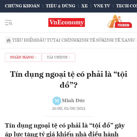
CHỨNG KHOÁN
TIÊU & DÙNG
XE
VNE TV
TECH CO
TIÊU ĐIỂM
ĐẦU TƯ
TÀI CHÍNH
KINH TẾ SỐ
KINH TẾ XANH
NGÂN HÀNG
TÀI CHÍNH
Tín dụng ngoại tệ có phải là “tội
đồ”?
Minh Đức
M
15:08, 01/08/2011
Tín dụng ngoại tệ có phải là “tội đồ” gây
áp lực tăng tỷ giá khiến nhà điều hành