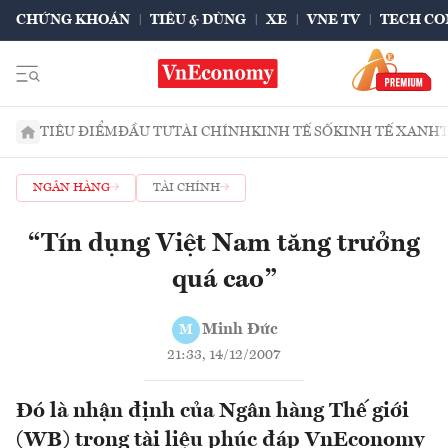
CHỨNG KHOÁN
TIÊU & DÙNG
XE
VNE TV
TECH CO
TIÊU ĐIỂM
ĐẦU TƯ
TÀI CHÍNH
KINH TẾ SỐ
KINH TẾ XANH
NGÂN HÀNG
TÀI CHÍNH
“Tín dụng Việt Nam tăng trưởng
quá cao”
Minh Đức
M
21:33, 14/12/2007
Đó là nhận định của Ngân hàng Thế giới
(WB) trong tài liệu phúc đáp VnEconomy