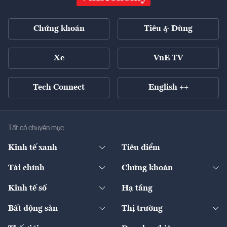
Chứng khoán
Tiêu & Dùng
Xe
VnE TV
Tech Connect
English ++
Tất cả chuyên mục
Kinh tế xanh
Tiêu điểm
Chuyển động xanh
Tài chính
Chứng khoán
Pháp lý
Ngân hàng
Doanh nghiệp niêm yết
Kinh tế số
Hạ tầng
Thương hiệu xanh
Thị trường vốn
Thị trường
Sản phẩm - Thị trường
Bất động sản
Thị trường
Diễn đàn
Thuế
Đầu tư
Tài sản số
Chính sách
Xuất nhập khẩu