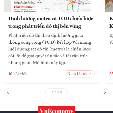
Định hướng metro và TOD chiến lược
K
trong phát triển đô thị bền vững
K
Phát triển đô thị theo định hướng giao
K
thông công cộng (TOD) kết hợp với mạng
V
lưới đường sắt đô thị (metro) là chiến lược
cốt lõi để giải quyết ùn tắc và tái cấu trúc
không gian. Mô hình này tập...
10
bài viết
Xem tất cả
2
1
2
3
4