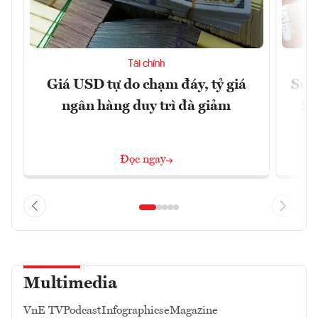
Tài chính
Giá USD tự do chạm đáy, tỷ giá
Sửa 
ngân hàng duy trì đà giảm
20
Đọc ngay
Multimedia
VnE TV
Podcast
Infographics
eMagazine