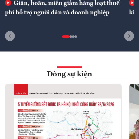
Giãn, hoãn, miễn giảm hàng loạt thuế
phí hỗ trợ người dân và doanh nghiệp
kin
Dòng sự kiện