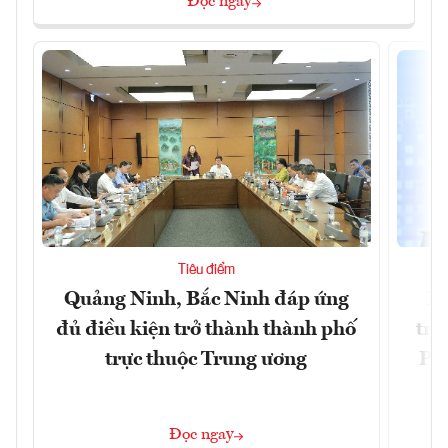
Đọc ngay
Tiêu điểm
Quảng Ninh, Bắc Ninh đáp ứng
Ph
đủ điều kiện trở thành thành phố
trự
trực thuộc Trung ương
Phi
Đ
Đọc ngay