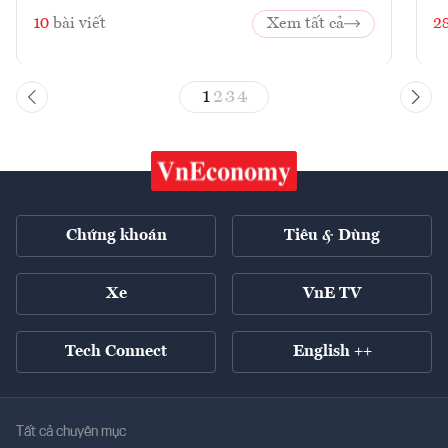
10
bài viết
Xem tất cả
2
1
2
3
4
Chứng khoán
Tiêu & Dùng
Xe
VnE TV
Tech Connect
English ++
Tất cả chuyên mục