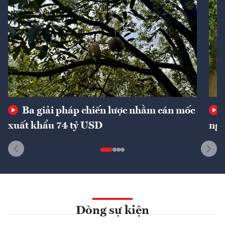
Ba giải pháp chiến lược nhằm cán mốc
xuất khẩu 74 tỷ USD
ngu
Dòng sự kiện