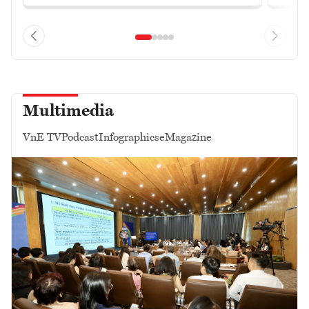
Multimedia
VnE TV
Podcast
Infographics
eMagazine