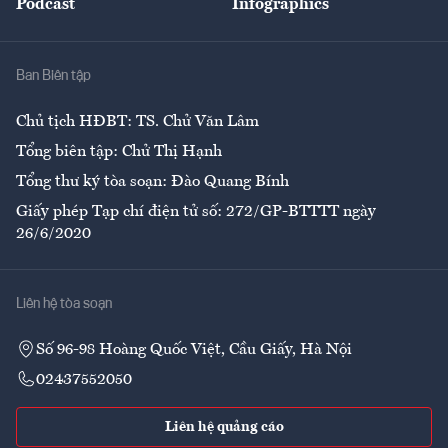
Podcast
Infographics
Giải trí
Y tế
Nhà
Ban Biên tập
Ẩm thực
Chủ tịch HĐBT: TS. Chử Văn Lâm
Tổng biên tập: Chử Thị Hạnh
Tổng thư ký tòa soạn: Đào Quang Bính
Giấy phép Tạp chí điện tử số: 272/GP-BTTTT ngày
26/6/2020
Liên hệ tòa soạn
Số 96-98 Hoàng Quốc Việt, Cầu Giấy, Hà Nội
02437552050
Liên hệ quảng cáo