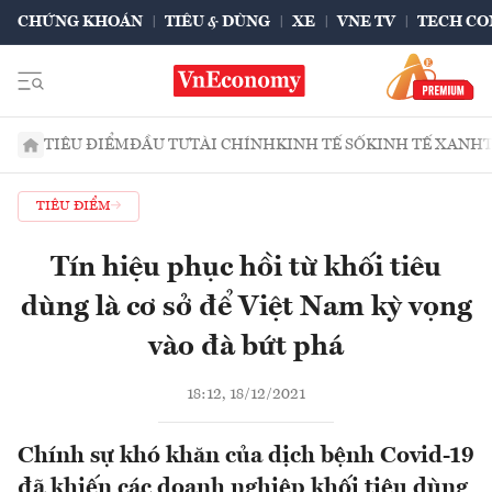
CHỨNG KHOÁN
TIÊU & DÙNG
XE
VNE TV
TECH CO
TIÊU ĐIỂM
ĐẦU TƯ
TÀI CHÍNH
KINH TẾ SỐ
KINH TẾ XANH
TIÊU ĐIỂM
Tín hiệu phục hồi từ khối tiêu
dùng là cơ sở để Việt Nam kỳ vọng
vào đà bứt phá
18:12, 18/12/2021
Chính sự khó khăn của dịch bệnh Covid-19
đã khiến các doanh nghiệp khối tiêu dùng