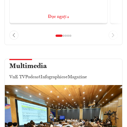
Đọc ngay
Multimedia
VnE TV
Podcast
Infographics
eMagazine