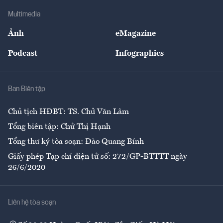
Doanh nghiệp
Địa phương
Thị trường
Bảo hiểm
Multimedia
Sự kiện
Nhân lực
Ảnh
eMagazine
Đẹp +
An sinh
Podcast
Infographics
Giải trí
Y tế
Nhà
Ban Biên tập
Ẩm thực
Chủ tịch HĐBT: TS. Chử Văn Lâm
Tổng biên tập: Chử Thị Hạnh
Tổng thư ký tòa soạn: Đào Quang Bính
Giấy phép Tạp chí điện tử số: 272/GP-BTTTT ngày
26/6/2020
Liên hệ tòa soạn