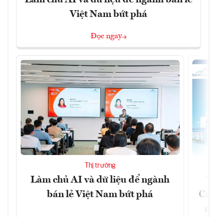
Làm chủ AI và dữ liệu để ngành bán lẻ
Việt Nam bứt phá
Đọc ngay
Thị trường
Làm chủ AI và dữ liệu để ngành
Từ
bán lẻ Việt Nam bứt phá
Car
mô