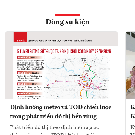
Dòng sự kiện
Định hướng metro và TOD chiến lược
K
trong phát triển đô thị bền vững
K
Phát triển đô thị theo định hướng giao
K