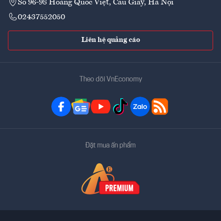
Số 96-98 Hoàng Quốc Việt, Cầu Giấy, Hà Nội
02437552050
Liên hệ quảng cáo
Theo dõi VnEconomy
Đặt mua ấn phẩm