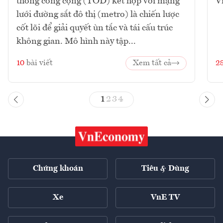
thông công cộng (TOD) kết hợp với mạng
V
lưới đường sắt đô thị (metro) là chiến lược
cốt lõi để giải quyết ùn tắc và tái cấu trúc
không gian. Mô hình này tập...
10
bài viết
Xem tất cả
2
1
2
3
4
Chứng khoán
Tiêu & Dùng
Xe
VnE TV