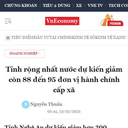
CHỨNG KHOÁN
TIÊU & DÙNG
XE
VNE TV
TECH CO
TIÊU ĐIỂM
ĐẦU TƯ
TÀI CHÍNH
KINH TẾ SỐ
KINH TẾ XANH
DOANH NGHIỆP
Tỉnh rộng nhất nước dự kiến giảm
còn 88 đến 95 đơn vị hành chính
cấp xã
Nguyễn Thuấn
N
08:41, 23/03/2025
Tỉnh Nghệ An dự kiến giảm hơn 300