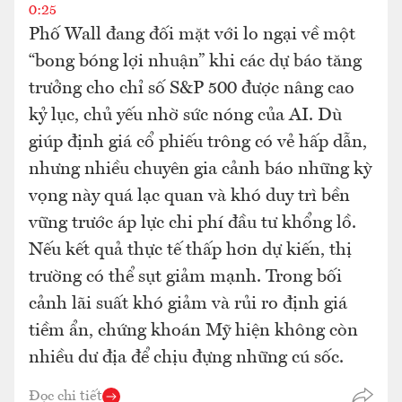
0:25
Phố Wall đang đối mặt với lo ngại về một
“bong bóng lợi nhuận” khi các dự báo tăng
trưởng cho chỉ số S&P 500 được nâng cao
kỷ lục, chủ yếu nhờ sức nóng của AI. Dù
giúp định giá cổ phiếu trông có vẻ hấp dẫn,
nhưng nhiều chuyên gia cảnh báo những kỳ
vọng này quá lạc quan và khó duy trì bền
vững trước áp lực chi phí đầu tư khổng lồ.
Nếu kết quả thực tế thấp hơn dự kiến, thị
trường có thể sụt giảm mạnh. Trong bối
cảnh lãi suất khó giảm và rủi ro định giá
tiềm ẩn, chứng khoán Mỹ hiện không còn
nhiều dư địa để chịu đựng những cú sốc.
Đọc chi tiết