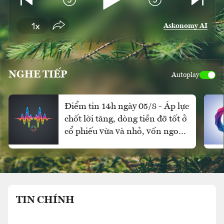
Askonomy AI
NGHE TIẾP
Autoplay
Điểm tin 14h ngày 05/8 - Áp lực
chốt lời tăng, dòng tiền đỡ tốt ở
cổ phiếu vừa và nhỏ, vốn ngoại
vẫn mua ròng
TIN CHÍNH