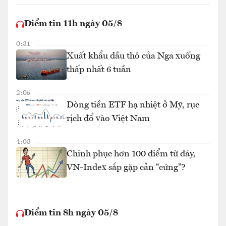
Điểm tin 11h ngày 05/8
0:31
Xuất khẩu dầu thô của Nga xuống
thấp nhất 6 tuần
2:05
Dòng tiền ETF hạ nhiệt ở Mỹ, rục
rịch đổ vào Việt Nam
4:03
Chinh phục hơn 100 điểm từ đáy,
VN-Index sắp gặp cản “cứng”?
Điểm tin 8h ngày 05/8