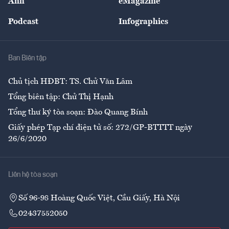
Ảnh
eMagazine
Đẹp +
An sinh
Podcast
Infographics
Giải trí
Y tế
Nhà
Ban Biên tập
Ẩm thực
Chủ tịch HĐBT: TS. Chử Văn Lâm
Tổng biên tập: Chử Thị Hạnh
Tổng thư ký tòa soạn: Đào Quang Bính
Giấy phép Tạp chí điện tử số: 272/GP-BTTTT ngày
26/6/2020
Liên hệ tòa soạn
Số 96-98 Hoàng Quốc Việt, Cầu Giấy, Hà Nội
02437552050