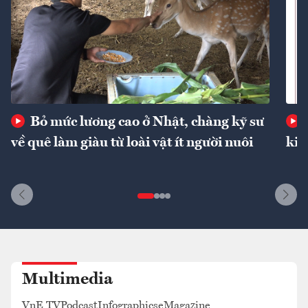
Bỏ mức lương cao ở Nhật, chàng kỹ sư
về quê làm giàu từ loài vật ít người nuôi
kin
Multimedia
VnE TV
Podcast
Infographics
eMagazine