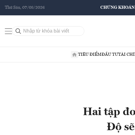
Thứ Sáu, 07/08/2026
CHỨNG KHOÁN
TIÊU ĐIỂM
ĐẦU TƯ
TÀI CH
Hai tập đ
Độ sẽ