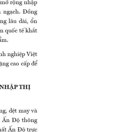
c mở rộng nhập
h ngạch. Đồng
ng lâu dài, ổn
ẩn quốc tế khắt
hẩm.
nh nghiệp Việt
ặng cao cấp để
 NHẬP THỊ
ng, dệt may và
g Ấn Độ thông
nhất Ấn Độ trực