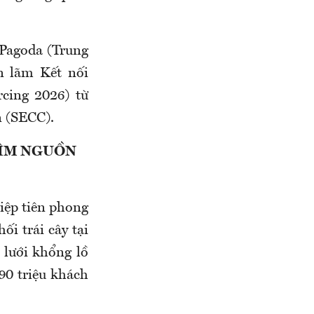
 Pagoda (Trung
n lãm Kết nối
cing 2026) từ
n (SECC).
 TÌM NGUỒN
iệp tiên phong
ối trái cây tại
 lưới khổng lồ
90 triệu khách