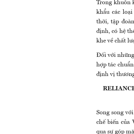
Trong khuôn k
khẩu các loạ
thời, tập đoà
định, có hệ th
khe về chất l
Đối với những
hợp tác chuẩn
định vị thương
RELIANCE
Song song với
chế biến của
qua sự góp mặt