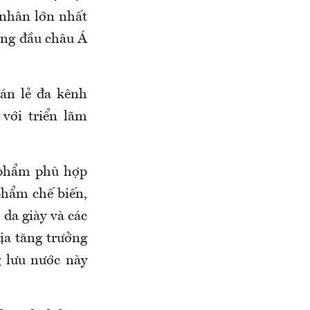
 nhân lớn nhất
àng đầu châu Á
án lẻ đa kênh
 với triển lãm
 phẩm phù hợp
phẩm chế biến,
 da giày và các
ịa tăng trưởng
g lưu nước này