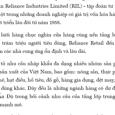
n Reliance Industries Limited (RIL) - tập đoàn tư
ột trong những doanh nghiệp có giá trị vốn hóa h
át triển lâu đời từ năm 1958.
lưới hàng chục nghìn cửa hàng cùng nền tảng b
trăm triệu người tiêu dùng, Reliance Retail đến
 các nhà cung ứng ổn định và lâu dài.
 tỏ nhu cầu nhập khẩu đa dạng nhiều nhóm sản
sản xuất của Việt Nam, bao gồm: nông sản, thực 
hê, hạt điều, hồ tiêu, đồ gỗ, hàng gia dụng, dệt may,
 dùng khác. Đây đều là những ngành hàng có dư đ
 Ấn Độ trong bối cảnh nhu cầu của tầng lớp trun
 mạnh mẽ.