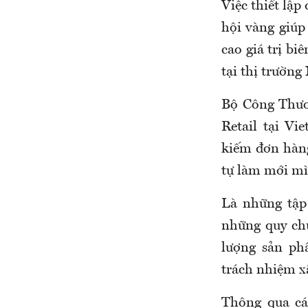
Việc thiết lập
hội vàng giúp
cao giá trị b
tại thị trườn
Bộ Công Thươn
Retail tại Vi
kiếm đơn hàng
tự làm mới mì
Là những tập 
những quy chu
lượng sản phẩ
trách nhiệm xã
Thông qua các