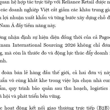
 quan hệ hợp tác trực tiếp với Reliance Retail được 
 các doanh nghiệp Việt cắt giảm các khâu trung gi
iên lợi nhuận xuất khẩu và từng bước xây dựng chỗ 
g Nam Á đầy tiềm năng này.
g nhận định sự hiện diện đồng thời của cả Pago
etnam International Sourcing 2026 không chỉ đơ
, mà còn là thước đo và động lực thúc đẩy doanh 
nh.
đoàn bán lẻ hàng đầu thế giới, cả hai đơn vị n
ẩn vô cùng khắt khe trong việc lựa chọn nhà cun
m, quy trình bảo quản sau thu hoạch, logistics
 hội và phát triển bền vững.
 hoạt động kết nối giao thương trực tiếp (B2B) 