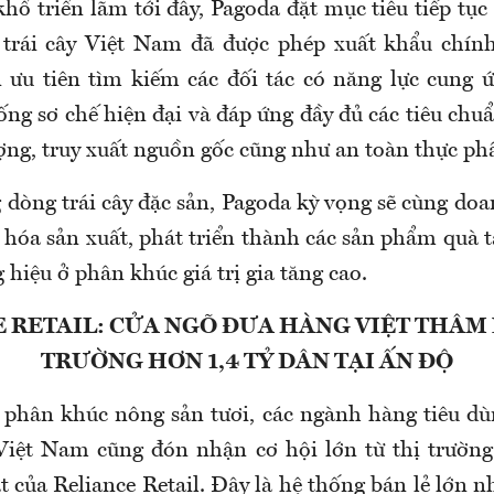
hổ triển lãm tới đây, Pagoda đặt mục tiêu tiếp tụ
i trái cây Việt Nam đã được phép xuất khẩu chín
n ưu tiên tìm kiếm các đối tác có năng lực cung ứ
ống sơ chế hiện đại và đáp ứng đầy đủ các tiêu chu
ượng, truy xuất nguồn gốc cũng như an toàn thực p
 dòng trái cây đặc sản, Pagoda kỳ vọng sẽ cùng doa
 hóa sản xuất, phát triển thành các sản phẩm quà t
 hiệu ở phân khúc giá trị gia tăng cao.
 RETAIL: CỬA NGÕ ĐƯA HÀNG VIỆT THÂM
TRƯỜNG HƠN 1,4 TỶ DÂN TẠI ẤN ĐỘ
 phân khúc nông sản tươi, các ngành hàng tiêu dù
 Việt Nam cũng đón nhận cơ hội lớn từ thị trườn
 của Reliance Retail. Đây là hệ thống bán lẻ lớn 