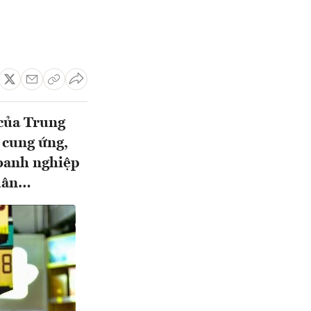
 của Trung
 cung ứng,
doanh nghiệp
 dân…