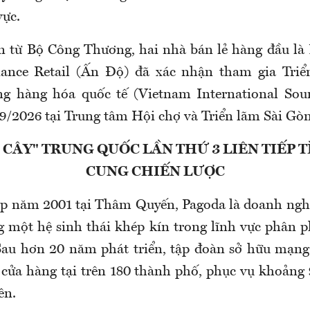
vực.
n từ Bộ Công Thương, hai nhà bán lẻ hàng đầu là
iance Retail (Ấn Độ) đã xác nhận tham gia Triể
ng hàng hóa quốc tế (Vietnam International Sour
09/2026 tại Trung tâm Hội chợ và Triển lãm Sài Gò
 CÂY" TRUNG QUỐC LẦN THỨ 3 LIÊN TIẾP
CUNG CHIẾN LƯỢC
p năm 2001 tại Thâm Quyến, Pagoda là doanh ngh
 một hệ sinh thái khép kín trong lĩnh vực phân ph
au hơn 20 năm phát triển, tập đoàn sở hữu mạng
 cửa hàng tại trên 180 thành phố, phục vụ khoảng 
ên.