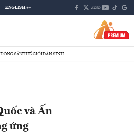
ENGLISH ++
 ĐỘNG SẢN
THẾ GIỚI
DÂN SINH
Quốc và Ấn
ng ứng