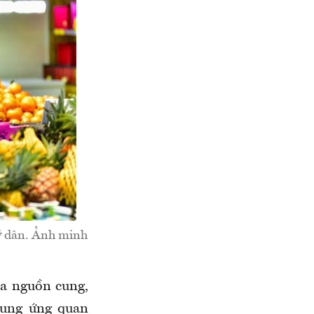
tỷ dân. Ảnh minh
óa nguồn cung,
cung ứng quan