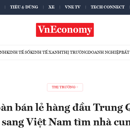
TIÊU & DÙNG
XE
VNE TV
TECH CONNECT
ÍNH
KINH TẾ SỐ
KINH TẾ XANH
THỊ TRƯỜNG
DOANH NGHIỆP
BẤT
THỊ TRƯỜNG
oàn bán lẻ hàng đầu Trung 
 sang Việt Nam tìm nhà cu