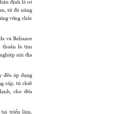
nhận định là cơ
an, từ đó nâng
đứng vững chắc
da và Reliance
n thuần là tìm
nghiệp nội địa
ày đều áp dụng
g cấp, từ chất
 lạnh, cho đến
tại triển lãm,