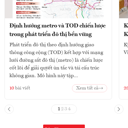
Định hướng metro và TOD chiến lược
K
trong phát triển đô thị bền vững
K
Phát triển đô thị theo định hướng giao
K
thông công cộng (TOD) kết hợp với mạng
V
lưới đường sắt đô thị (metro) là chiến lược
cốt lõi để giải quyết ùn tắc và tái cấu trúc
không gian. Mô hình này tập...
10
bài viết
Xem tất cả
2
1
2
3
4