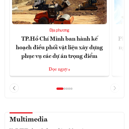
Địa phương
TP.Hồ Chí Minh ban hành kế
Phó
hoạch điều phối vật liệu xây dựng
ngh
phục vụ các dự án trọng điểm
Đọc ngay
Multimedia