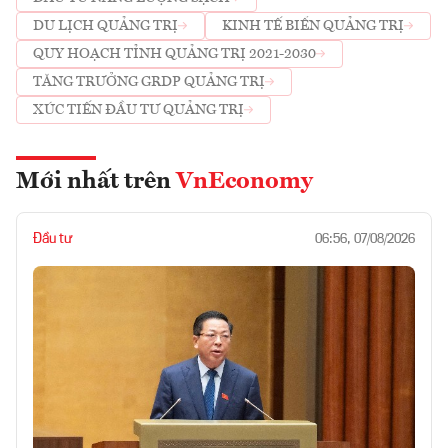
DU LỊCH QUẢNG TRỊ
KINH TẾ BIỂN QUẢNG TRỊ
QUY HOẠCH TỈNH QUẢNG TRỊ 2021-2030
TĂNG TRƯỞNG GRDP QUẢNG TRỊ
XÚC TIẾN ĐẦU TƯ QUẢNG TRỊ
Mới nhất trên
VnEconomy
Đầu tư
06:56, 07/08/2026