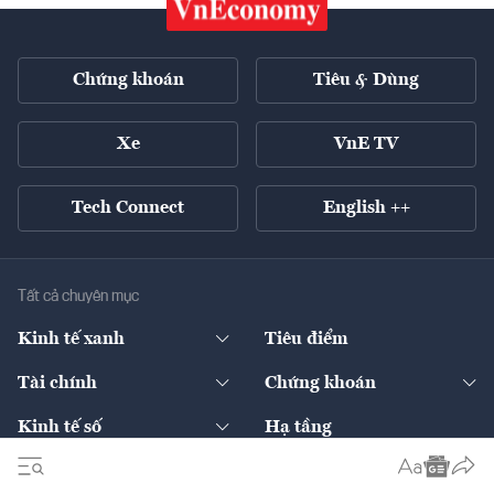
Chứng khoán
Tiêu & Dùng
Xe
VnE TV
Tech Connect
English ++
Tất cả chuyên mục
Kinh tế xanh
Tiêu điểm
Chuyển động xanh
Tài chính
Chứng khoán
Pháp lý
Ngân hàng
Doanh nghiệp niêm yết
Kinh tế số
Hạ tầng
Thương hiệu xanh
Thị trường vốn
Thị trường
Sản phẩm - Thị trường
Bất động sản
Thị trường
Diễn đàn
Thuế
Đầu tư