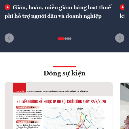
Giãn, hoãn, miễn giảm hàng loạt thuế
phí hỗ trợ người dân và doanh nghiệp
kin
Dòng sự kiện