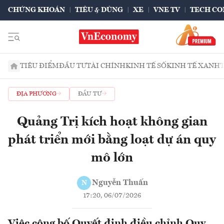
CHỨNG KHOÁN
TIÊU & DÙNG
XE
VNE TV
TECH CO
TIÊU ĐIỂM
ĐẦU TƯ
TÀI CHÍNH
KINH TẾ SỐ
KINH TẾ XANH
ĐỊA PHƯƠNG
ĐẦU TƯ
Quảng Trị kích hoạt không gian
phát triển mới bằng loạt dự án quy
mô lớn
Nguyễn Thuấn
N
17:20, 06/07/2026
Việc công bố Quyết định điều chỉnh Quy