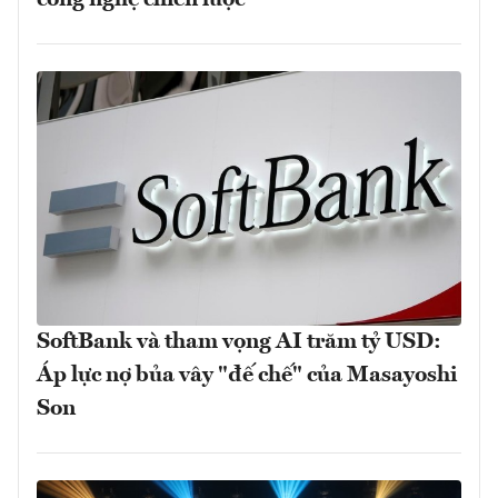
SoftBank và tham vọng AI trăm tỷ USD:
Áp lực nợ bủa vây "đế chế" của Masayoshi
Son