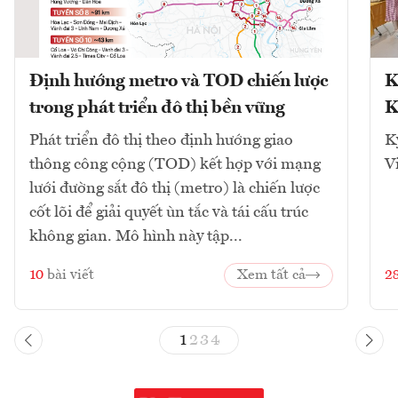
Định hướng metro và TOD chiến lược
K
trong phát triển đô thị bền vững
K
Phát triển đô thị theo định hướng giao
K
thông công cộng (TOD) kết hợp với mạng
V
lưới đường sắt đô thị (metro) là chiến lược
cốt lõi để giải quyết ùn tắc và tái cấu trúc
không gian. Mô hình này tập...
10
bài viết
Xem tất cả
2
1
2
3
4