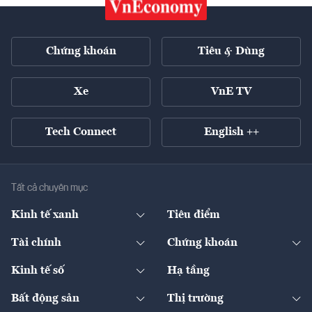
Chứng khoán
Tiêu & Dùng
Xe
VnE TV
Tech Connect
English ++
Tất cả chuyên mục
Kinh tế xanh
Tiêu điểm
Chuyển động xanh
Tài chính
Chứng khoán
Pháp lý
Ngân hàng
Doanh nghiệp niêm yết
Kinh tế số
Hạ tầng
Thương hiệu xanh
Thị trường vốn
Thị trường
Sản phẩm - Thị trường
Bất động sản
Thị trường
Diễn đàn
Thuế
Đầu tư