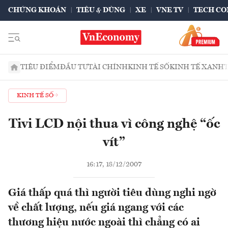
CHỨNG KHOÁN
TIÊU & DÙNG
XE
VNE TV
TECH CO
TIÊU ĐIỂM
ĐẦU TƯ
TÀI CHÍNH
KINH TẾ SỐ
KINH TẾ XANH
KINH TẾ SỐ
Tivi LCD nội thua vì công nghệ “ốc
vít”
16:17, 18/12/2007
Giá thấp quá thì người tiêu dùng nghi ngờ
về chất lượng, nếu giá ngang với các
thương hiệu nước ngoài thì chẳng có ai