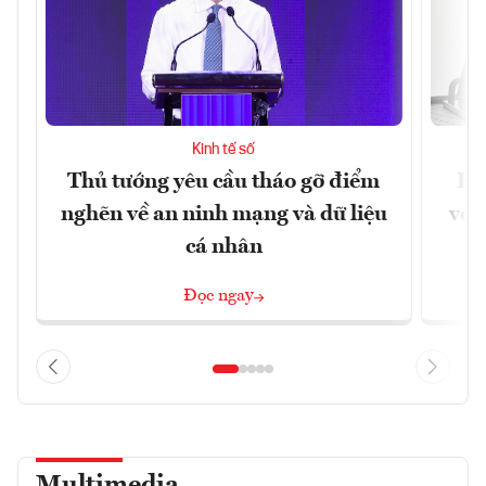
Kinh tế số
Thủ tướng yêu cầu tháo gỡ điểm
Ho
nghẽn về an ninh mạng và dữ liệu
với
cá nhân
Đọc ngay
Multimedia