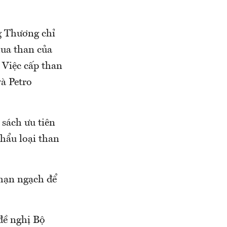
g Thương chỉ
ua than của
 Việc cấp than
à Petro
sách ưu tiên
hẩu loại than
hạn ngạch để
đề nghị Bộ