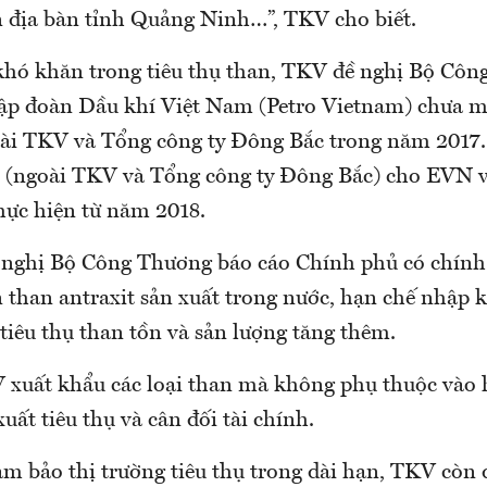
n địa bàn tỉnh Quảng Ninh…”, TKV cho biết.
 khó khăn trong tiêu thụ than, TKV đề nghị Bộ Côn
p đoàn Dầu khí Việt Nam (Petro Vietnam) chưa m
oài TKV và Tổng công ty Đông Bắc trong năm 2017.
c (ngoài TKV và Tổng công ty Đông Bắc) cho EVN v
hực hiện từ năm 2018.
nghị Bộ Công Thương báo cáo Chính phủ có chính 
 than antraxit sản xuất trong nước, hạn chế nhập k
tiêu thụ than tồn và sản lượng tăng thêm.
xuất khẩu các loại than mà không phụ thuộc vào 
uất tiêu thụ và cân đối tài chính.
ảm bảo thị trường tiêu thụ trong dài hạn, TKV còn 