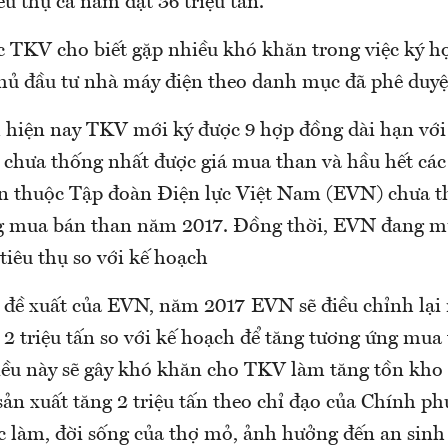
iêu thụ cả năm đạt 36 triệu tấn.
 TKV cho biết gặp nhiều khó khăn trong việc ký h
chủ đầu tư nhà máy điện theo danh mục đã phê duyệ
 hiện nay TKV mới ký được 9 hợp đồng dài hạn với
 chưa thống nhất được giá mua than và hầu hết cá
an thuộc Tập đoàn Điện lực Việt Nam (EVN) chưa 
g mua bán than năm 2017. Đồng thời, EVN đang m
 tiêu thụ so với kế hoạch
 đề xuất của EVN, năm 2017 EVN sẽ điều chỉnh lại 
2 triệu tấn so với kế hoạch để tăng tương ứng mua
iều này sẽ gây khó khăn cho TKV làm tăng tồn kh
 sản xuất tăng 2 triệu tấn theo chỉ đạo của Chính p
c làm, đời sống của thợ mỏ, ảnh hưởng đến an sinh