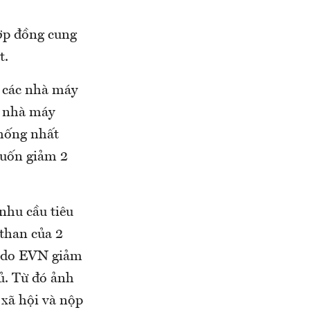
ợp đồng cung
t.
 các nhà máy
c nhà máy
thống nhất
uốn giảm 2
nhu cầu tiêu
 than của 2
o do EVN giảm
hủ. Từ đó ảnh
 xã hội và nộp