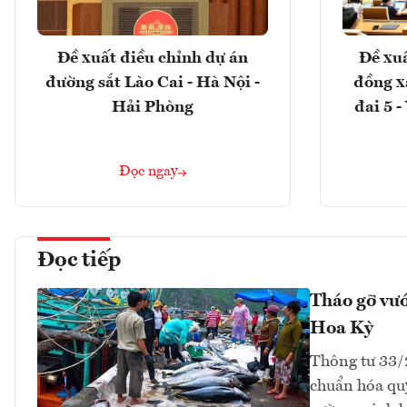
Đề xuất điều chỉnh dự án
Đề xuấ
đường sắt Lào Cai - Hà Nội -
đồng x
Hải Phòng
đai 5 
Đọc ngay
Đọc tiếp
Tháo gỡ vướ
Hoa Kỳ
Thông tư 33
chuẩn hóa quy