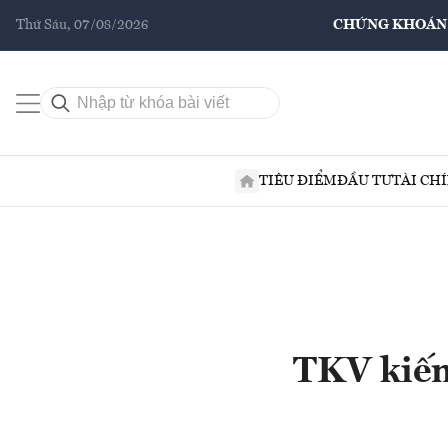
Thứ Sáu, 07/08/2026
CHỨNG KHOÁN
TIÊU ĐIỂM
ĐẦU TƯ
TÀI CH
TKV kiến 