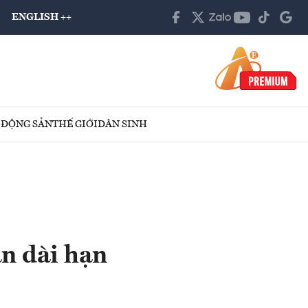
ENGLISH ++
 ĐỘNG SẢN
THẾ GIỚI
DÂN SINH
an dài hạn