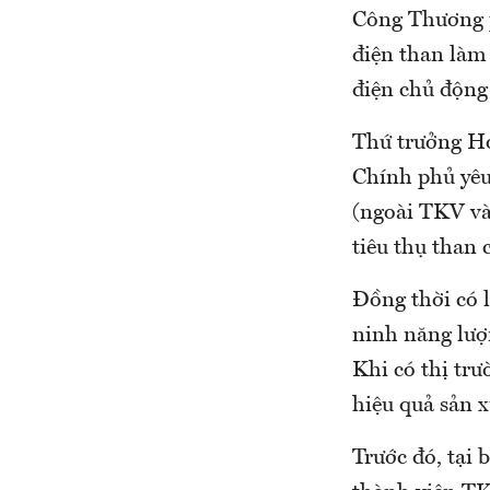
Công Thương p
điện than làm
điện chủ động
Thứ trưởng Ho
Chính phủ yêu
(ngoài TKV và
tiêu thụ than
Đồng thời có l
ninh năng lượn
Khi có thị tr
hiệu quả sản x
Trước đó, tại 