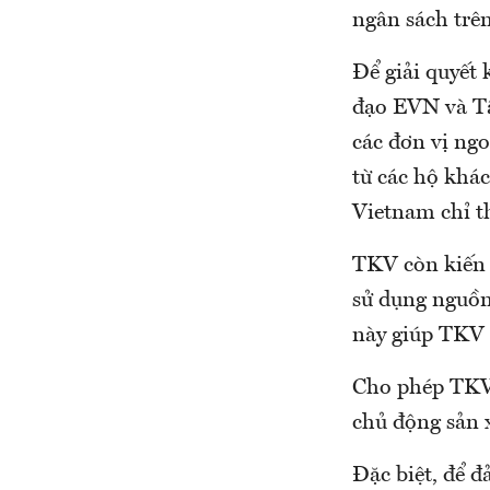
ngân sách trê
Để giải quyết
đạo EVN và Tậ
các đơn vị ng
từ các hộ khá
Vietnam chỉ t
TKV còn kiến 
sử dụng nguồn
này giúp TKV 
Cho phép TKV 
chủ động sản x
Đặc biệt, để đ