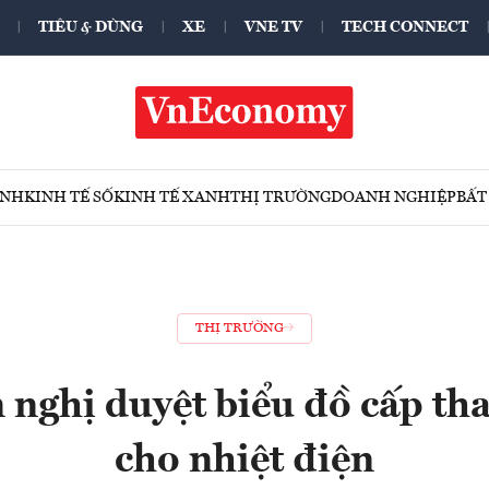
TIÊU & DÙNG
XE
VNE TV
TECH CONNECT
ÍNH
KINH TẾ SỐ
KINH TẾ XANH
THỊ TRƯỜNG
DOANH NGHIỆP
BẤT
THỊ TRƯỜNG
nghị duyệt biểu đồ cấp th
cho nhiệt điện