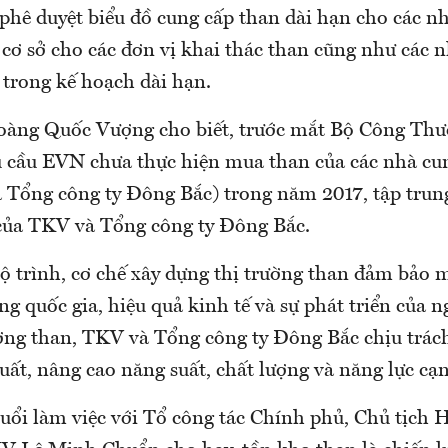
hê duyệt biểu đồ cung cấp than dài hạn cho các n
 cơ sở cho các đơn vị khai thác than cũng như các 
 trong kế hoạch dài hạn.
àng Quốc Vượng cho biết, trước mắt Bộ Công Thư
 cầu EVN chưa thực hiện mua than của các nhà cu
 Tổng công ty Đông Bắc) trong năm 2017, tập trun
 của TKV và Tổng công ty Đông Bắc.
ộ trình, cơ chế xây dựng thị trường than đảm bảo 
g quốc gia, hiệu quả kinh tế và sự phát triển của 
ường than, TKV và Tổng công ty Đông Bắc chịu trác
uất, nâng cao năng suất, chất lượng và năng lực cạ
buổi làm việc với Tổ công tác Chính phủ, Chủ tịch 