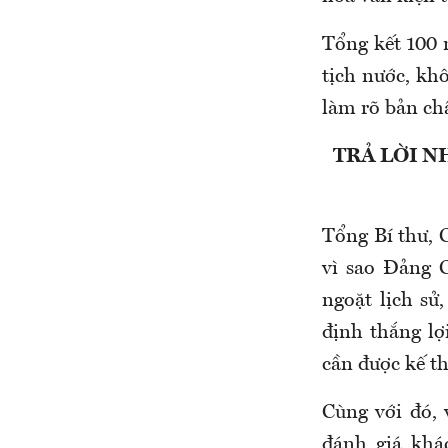
Tổng kết 100
tịch nước, khô
làm rõ bản chấ
TRẢ LỜI N
Tổng Bí thư, 
vì sao Đảng 
ngoặt lịch sử
định thắng lợ
cần được kế th
Cùng với đó, 
đánh giá khá