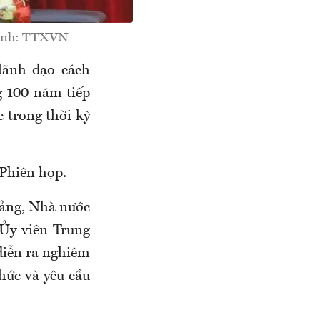
. Ảnh: TTXVN
lãnh đạo cách
g 100 năm tiếp
 trong thời kỳ
 Phiên họp.
Đảng, Nhà nước
 Ủy viên Trung
diễn ra nghiêm
hức và yêu cầu