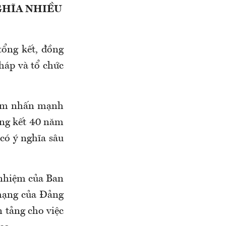
GHĨA NHIỀU
tổng kết, đồng
háp và tổ chức
 Lâm nhấn mạnh
ổng kết 40 năm
 có ý nghĩa sâu
h nhiệm của Ban
mạng của Đảng
n tảng cho việc