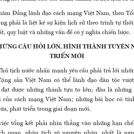
 năm Đảng lãnh đạo cách mạng Việt Nam, theo Tổn
ng phải là liệt kê sự kiện lịch sử theo trình tự thờ
t, quy luật và những vấn đề có ý nghĩa chiến lược.
HỮNG CÂU HỎI LỚN, HÌNH THÀNH TUYÊN
TRIỂN MỚI
Chủ tịch nước nhấn mạnh yêu cầu phải trả lời nhữn
Cộng sản Việt Nam có thể lãnh đạo dân tộc vượt
, đạt được những thành tựu to lớn; đâu là những
i của cách mạng Việt Nam; những bài học có tín
ừa, phát triển trong giai đoạn mới.
việc tổng kết phải nhìn thẳng vào những hạn chế
ch quan, phân tích rõ nguyên nhân, nhất là ng