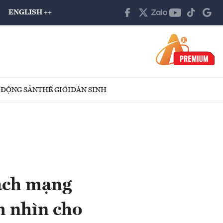
ENGLISH ++
 ĐỘNG SẢN
THẾ GIỚI
DÂN SINH
ách mạng
m nhìn cho