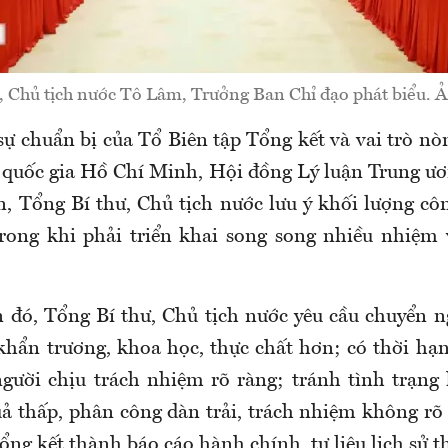
, Chủ tịch nước Tô Lâm, Trưởng Ban Chỉ đạo phát biểu
sự chuẩn bị của Tổ Biên tập Tổng kết và vai trò nò
ị quốc gia Hồ Chí Minh, Hội đồng Lý luận Trung ươ
, Tổng Bí thư, Chủ tịch nước lưu ý khối lượng côn
trong khi phải triển khai song song nhiều nhiệm
n đó, Tổng Bí thư, Chủ tịch nước yêu cầu chuyển n
 khẩn trương, khoa học, thực chất hơn; có thời hạ
người chịu trách nhiệm rõ ràng; tránh tình trạng
ả thấp, phân công dàn trải, trách nhiệm không rõ
ổng kết thành báo cáo hành chính, tư liệu lịch sử t