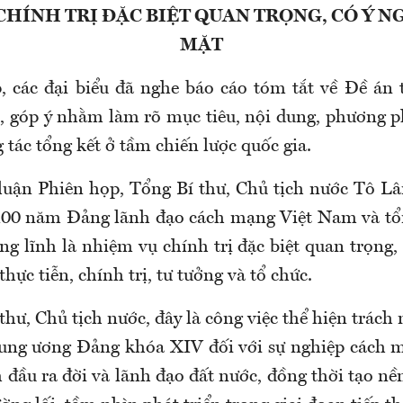
CHÍNH TRỊ ĐẶC BIỆT QUAN TRỌNG, CÓ Ý N
MẶT
, các đại biểu đã nghe báo cáo tóm tắt về Đề án 
n, góp ý nhằm làm rõ mục tiêu, nội dung, phương p
 tác tổng kết ở tầm chiến lược quốc gia.
 luận Phiên họp, Tổng Bí thư, Chủ tịch nước Tô
 100 năm Đảng lãnh đạo cách mạng Việt Nam và t
g lĩnh là nhiệm vụ chính trị đặc biệt quan trọng,
 thực tiễn, chính trị, tư tưởng và tổ chức.
hư, Chủ tịch nước, đây là công việc thể hiện trác
ung ương Đảng khóa XIV đối với sự nghiệp cách 
đầu ra đời và lãnh đạo đất nước, đồng thời tạo nề