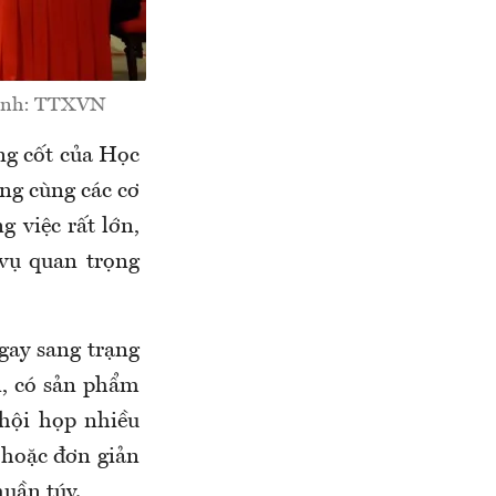
. Ảnh: TTXVN
ng cốt của Học
ng cùng các cơ
g việc rất lớn,
 vụ quan trọng
gay sang trạng
n, có sản phẩm
 hội họp nhiều
 hoặc đơn giản
huần túy.