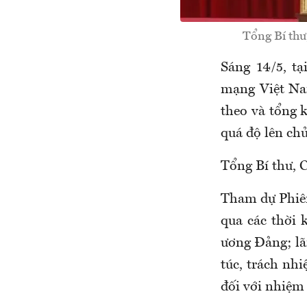
Tổng Bí thư
Sáng 14/5, t
mạng Việt Nam
theo và tổng 
quá độ lên chủ
Tổng Bí thư, 
Tham dự Phiên
qua các thời 
ương Đảng; lã
túc, trách nh
đối với nhiệm 