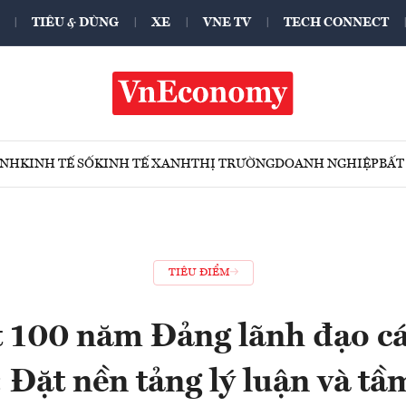
TIÊU & DÙNG
XE
VNE TV
TECH CONNECT
ÍNH
KINH TẾ SỐ
KINH TẾ XANH
THỊ TRƯỜNG
DOANH NGHIỆP
BẤT
TIÊU ĐIỂM
t 100 năm Đảng lãnh đạo c
 Đặt nền tảng lý luận và tầ