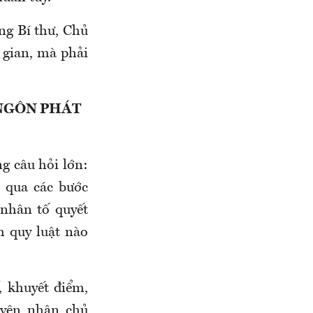
g Bí thư, Chủ
i gian, mà phải
 NGÔN PHÁT
g câu hỏi lớn:
 qua các bước
 nhân tố quyết
h quy luật nào
, khuyết điểm,
uyên nhân chủ