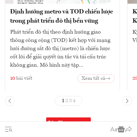
Định hướng metro và TOD chiến lược
K
trong phát triển đô thị bền vững
K
Phát triển đô thị theo định hướng giao
K
thông công cộng (TOD) kết hợp với mạng
V
lưới đường sắt đô thị (metro) là chiến lược
cốt lõi để giải quyết ùn tắc và tái cấu trúc
không gian. Mô hình này tập...
10
bài viết
Xem tất cả
2
1
2
3
4