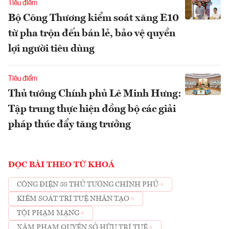
Tiêu điểm
Bộ Công Thương kiểm soát xăng E10
từ pha trộn đến bán lẻ, bảo vệ quyền
lợi người tiêu dùng
Tiêu điểm
Thủ tướng Chính phủ Lê Minh Hưng:
Tập trung thực hiện đồng bộ các giải
pháp thúc đẩy tăng trưởng
ĐỌC BÀI THEO TỪ KHOÁ
CÔNG ĐIỆN 38 THỦ TƯỚNG CHÍNH PHỦ
KIỂM SOÁT TRÍ TUỆ NHÂN TẠO
TỘI PHẠM MẠNG
XÂM PHẠM QUYỀN SỞ HỮU TRÍ TUỆ