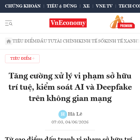
CHỨNG KHOÁN
TIÊU & DÙNG
XE
VNE TV
TECH CO
TIÊU ĐIỂM
ĐẦU TƯ
TÀI CHÍNH
KINH TẾ SỐ
KINH TẾ XANH
TIÊU ĐIỂM
Tăng cường xử lý vi phạm sở hữu
trí tuệ, kiểm soát AI và Deepfake
trên không gian mạng
Hà Lê
H
07:03, 04/06/2026
Từ cao điểm đấu tranh vi phạm sở hữu trí