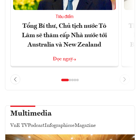
Tiêu điểm
Tổng Bí thư, Chủ tịch nước Tô
Thố
Lâm sẽ thăm cấp Nhà nước tới
lậ
Australia và New Zealand
Bắc
Đọc ngay
Multimedia
VnE TV
Podcast
Infographics
eMagazine