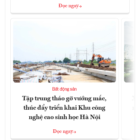
Đọc ngay
Bất động sản
Tập trung tháo gỡ vướng mắc,
Xâ
thúc đẩy triển khai Khu công
nâ
nghệ cao sinh học Hà Nội
Đọc ngay