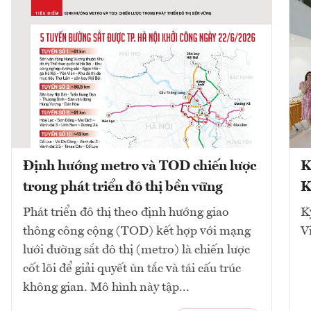
Định hướng metro và TOD chiến lược
K
trong phát triển đô thị bền vững
K
Phát triển đô thị theo định hướng giao
K
thông công cộng (TOD) kết hợp với mạng
V
lưới đường sắt đô thị (metro) là chiến lược
cốt lõi để giải quyết ùn tắc và tái cấu trúc
không gian. Mô hình này tập...