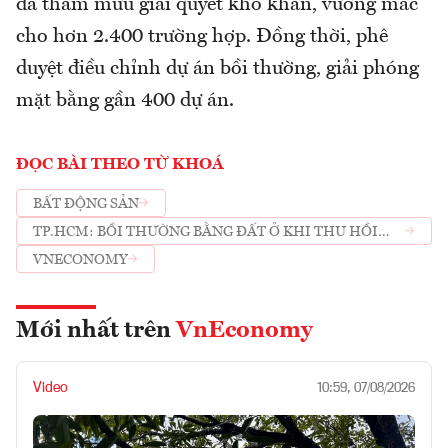
đã tham mưu giải quyết khó khăn, vướng mắc
cho hơn 2.400 trường hợp. Đồng thời, phê
duyệt điều chỉnh dự án bồi thường, giải phóng
mặt bằng gần 400 dự án.
ĐỌC BÀI THEO TỪ KHOÁ
BẤT ĐỘNG SẢN
TP.HCM: BỒI THƯỜNG BẰNG ĐẤT Ở KHI THU HỒI
ĐẤT NÔNG NGHIỆP
VNECONOMY
Mới nhất trên
VnEconomy
Video
10:59, 07/08/2026