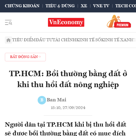
CHỨNG KHOÁN
TIÊU & DÙNG
XE
VNE TV
TECH CO
TIÊU ĐIỂM
ĐẦU TƯ
TÀI CHÍNH
KINH TẾ SỐ
KINH TẾ XANH
BẤT ĐỘNG SẢN
TP.HCM: Bồi thường bằng đất ở
khi thu hồi đất nông nghiệp
Ban Mai
B
18:10, 27/09/2024
Người dân tại TP.HCM khi bị thu hồi đất
sẽ được bồi thường bằng đất có mục đích