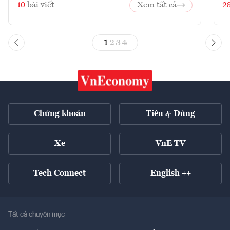
10
bài viết
Xem tất cả
2
1
2
3
4
Chứng khoán
Tiêu & Dùng
Xe
VnE TV
Tech Connect
English ++
Tất cả chuyên mục