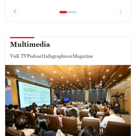
Multimedia
VnE TV
Podcast
Infographics
eMagazine