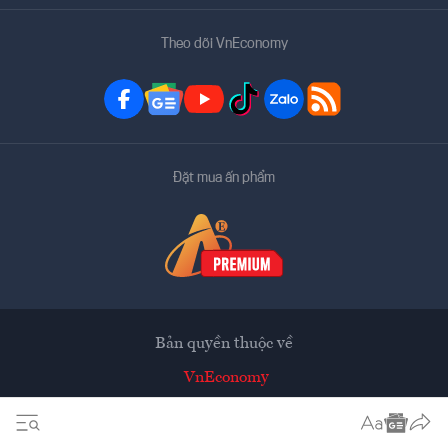
Theo dõi VnEconomy
Đặt mua ấn phẩm
Bản quyền thuộc về
VnEconomy
Tạp chí điện tử của Hội Khoa học Kinh tế Việt Nam
Mọi tin bài đăng lại từ website này phải có sự chấp thuận