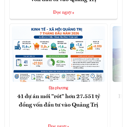
Đọc ngay
Địa phương
41 dự án mới "rót" hơn 27.551 tỷ
Hà 
đồng vốn đầu tư vào Quảng Trị
4 
Đọc ngay