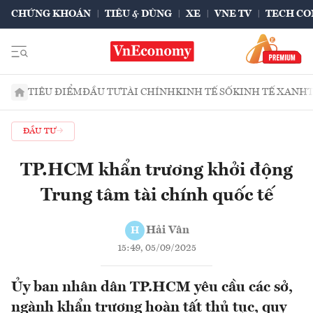
CHỨNG KHOÁN
TIÊU & DÙNG
XE
VNE TV
TECH CO
TIÊU ĐIỂM
ĐẦU TƯ
TÀI CHÍNH
KINH TẾ SỐ
KINH TẾ XANH
ĐẦU TƯ
TP.HCM khẩn trương khởi động
Trung tâm tài chính quốc tế
Hải Vân
H
15:49, 05/09/2025
Ủy ban nhân dân TP.HCM yêu cầu các sở,
ngành khẩn trương hoàn tất thủ tục, quy