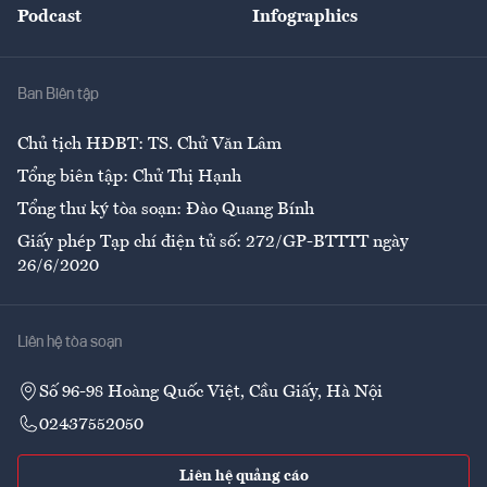
Podcast
Infographics
Giải trí
Y tế
Nhà
Ban Biên tập
Ẩm thực
Chủ tịch HĐBT: TS. Chử Văn Lâm
Tổng biên tập: Chử Thị Hạnh
Tổng thư ký tòa soạn: Đào Quang Bính
Giấy phép Tạp chí điện tử số: 272/GP-BTTTT ngày
26/6/2020
Liên hệ tòa soạn
Số 96-98 Hoàng Quốc Việt, Cầu Giấy, Hà Nội
02437552050
Liên hệ quảng cáo