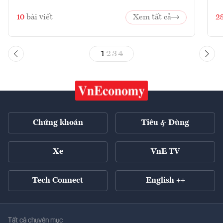
10
bài viết
Xem tất cả
2
1
2
3
4
Chứng khoán
Tiêu & Dùng
Xe
VnE TV
Tech Connect
English ++
Tất cả chuyên mục