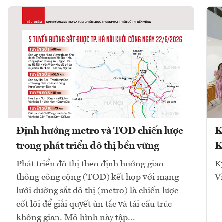
Định hướng metro và TOD chiến lược
K
trong phát triển đô thị bền vững
K
Phát triển đô thị theo định hướng giao
K
thông công cộng (TOD) kết hợp với mạng
V
lưới đường sắt đô thị (metro) là chiến lược
cốt lõi để giải quyết ùn tắc và tái cấu trúc
không gian. Mô hình này tập...