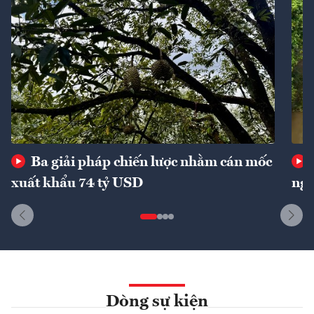
Ba giải pháp chiến lược nhằm cán mốc
xuất khẩu 74 tỷ USD
ngu
Dòng sự kiện