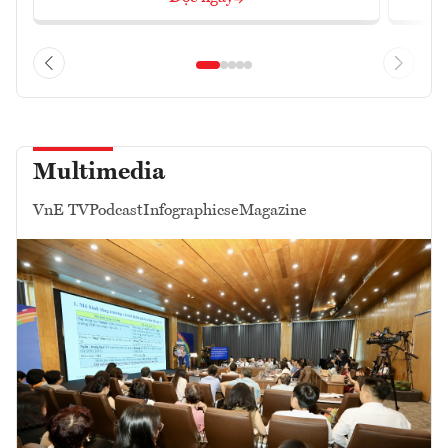
Multimedia
VnE TV
Podcast
Infographics
eMagazine