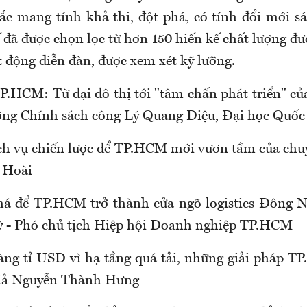
sắc mang tính khả thi, đột phá, có tính đổi mới sá
đã được chọn lọc từ hơn 150 hiến kế chất lượng đư
t động diễn đàn, được xem xét kỹ lưỡng.
 TP.HCM: Từ đại đô thị tới "tâm chấn phát triển" c
ng Chính sách công Lý Quang Diệu, Đại học Quốc 
ch vụ chiến lược để TP.HCM mới vươn tầm của chuy
 Hoài
phá để TP.HCM trở thành cửa ngõ logistics Đông 
 - Phó chủ tịch Hiệp hội Doanh nghiệp TP.HCM
hàng tỉ USD vì hạ tầng quá tải, những giải pháp 
giả Nguyễn Thành Hưng