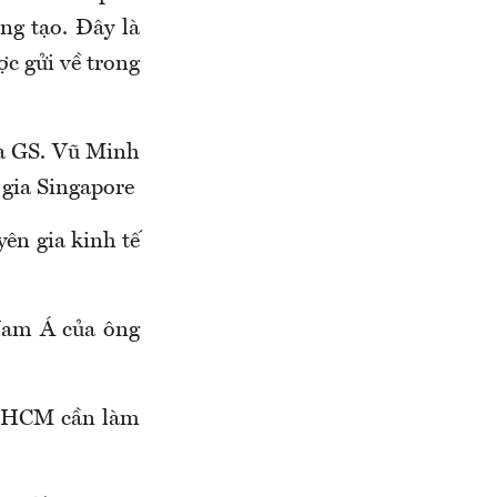
ng tạo. Đây là
ợc gửi về trong
ủa GS. Vũ Minh
gia Singapore
ên gia kinh tế
Nam Á của ông
TP.HCM cần làm