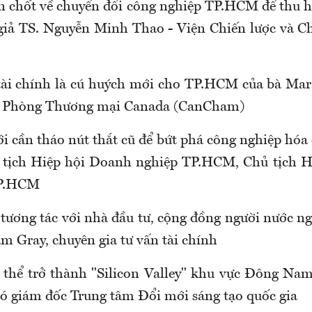
en chốt về chuyển đổi công nghiệp TP.HCM để thu h
 giả TS. Nguyễn Minh Thao - Viện Chiến lược và C
tài chính là cú huých mới cho TP.HCM của bà Ma
h Phòng Thương mại Canada (CanCham)
 cần tháo nút thắt cũ để bứt phá công nghiệp hóa
ủ tịch Hiệp hội Doanh nghiệp TP.HCM, Chủ tịch H
P.HCM
tương tác với nhà đầu tư, cộng đồng người nước 
m Gray, chuyên gia tư vấn tài chính
thể trở thành "Silicon Valley" khu vực Đông Na
ó giám đốc Trung tâm Đổi mới sáng tạo quốc gia