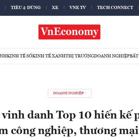
TIÊU & DÙNG
XE
VNE TV
TECH CONNECT
ÍNH
KINH TẾ SỐ
KINH TẾ XANH
THỊ TRƯỜNG
DOANH NGHIỆP
BẤT
DOANH NGHIỆP
inh danh Top 10 hiến kế p
m công nghiệp, thương mại,