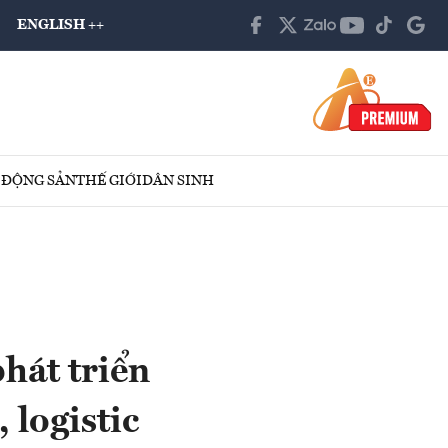
ENGLISH ++
 ĐỘNG SẢN
THẾ GIỚI
DÂN SINH
hát triển
 logistic