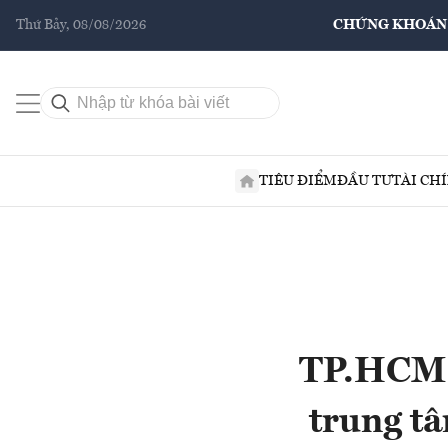
Thứ Bảy, 08/08/2026
CHỨNG KHOÁN
TIÊU ĐIỂM
ĐẦU TƯ
TÀI CH
TP.HCM v
trung tâ