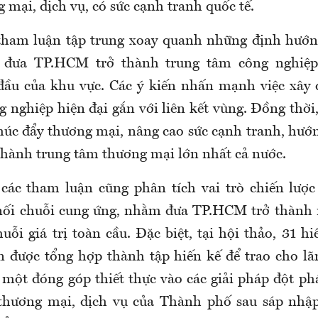
 mại, dịch vụ, có sức cạnh tranh quốc tế.
tham luận tập trung xoay quanh những định hướn
 đưa TP.HCM trở thành trung tâm công nghiệp
 đầu của khu vực. Các ý kiến nhấn mạnh việc xây
g nghiệp hiện đại gắn với liên kết vùng. Đồng thời
thúc đẩy thương mại, nâng cao sức cạnh tranh, hướn
ành trung tâm thương mại lớn nhất cả nước.
các tham luận cũng phân tích vai trò chiến lược
 nối chuỗi cung ứng, nhằm đưa TP.HCM trở thành 
uỗi giá trị toàn cầu. Đặc biệt, tại hội thảo, 31 hi
àn được tổng hợp thành tập hiến kế để trao cho 
ột đóng góp thiết thực vào các giải pháp đột phá
 thương mại, dịch vụ của Thành phố sau sáp nhập