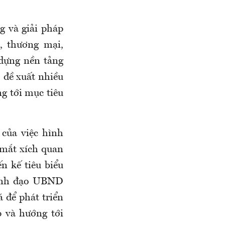
g và giải pháp
, thương mại,
 dựng nền tảng
, đề xuất nhiều
g tới mục tiêu
 của việc hình
mắt xích quan
ến kế tiêu biểu
lãnh đạo UBND
 để phát triển
 và hướng tới