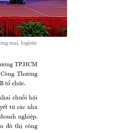
ng mại, logistic
Thương TP.HCM
ở Công Thương
 tổ chức.
khai chuỗi hội
yết từ các nhà
 doanh nghiệp.
u đô thị công