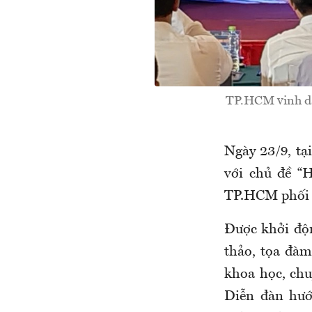
TP.HCM vinh dan
Ngày 23/9, t
với chủ đề “
TP.HCM phối h
Được khởi độn
thảo, tọa đàm
khoa học, chu
Diễn đàn hướ