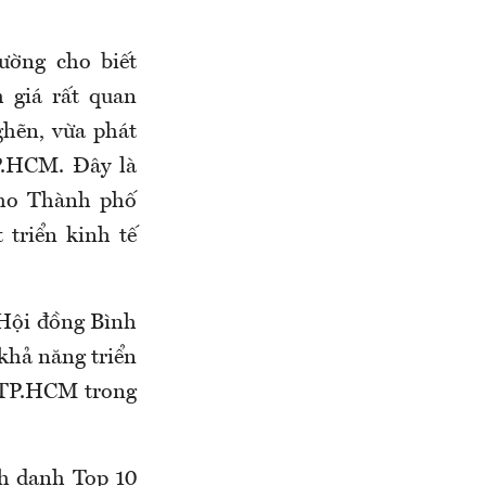
ờng cho biết
 giá rất quan
hẽn, vừa phát
P.HCM. Đây là
cho Thành phố
 triển kinh tế
 Hội đồng Bình
 khả năng triển
n TP.HCM trong
nh danh Top 10