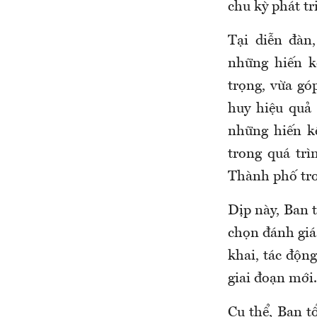
chu kỳ phát tr
Tại diễn đà
những hiến k
trọng, vừa g
huy hiệu quả
những hiến k
trong quá trì
Thành phố tro
Dịp này, Ban 
chọn đánh giá 
khai, tác độn
giai đoạn mới.
Cụ thể, Ban t