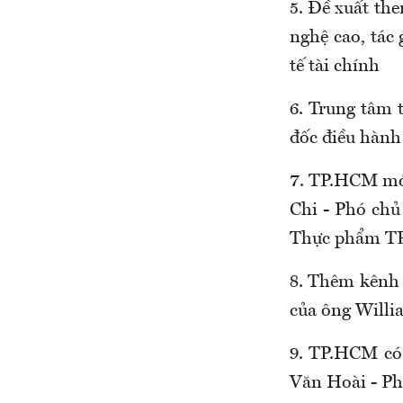
5. Đề xuất th
nghệ cao, tác
tế tài chính
6. Trung tâm 
đốc điều hàn
7. TP.HCM mới
Chi - Phó ch
Thực phẩm T
8. Thêm kênh 
của ông Willia
9. TP.HCM có 
Văn Hoài - Ph