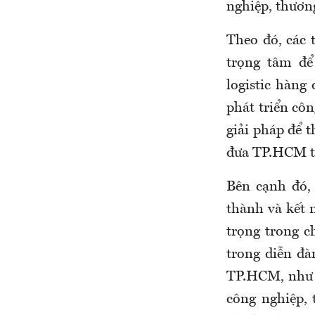
nghiệp, thương
Theo đó, các 
trọng tâm để
logistic hàng
phát triển côn
giải pháp để 
đưa TP.HCM th
Bên cạnh đó, 
thành và kết
trọng trong ch
trong diễn đ
TP.HCM, như m
công nghiệp,