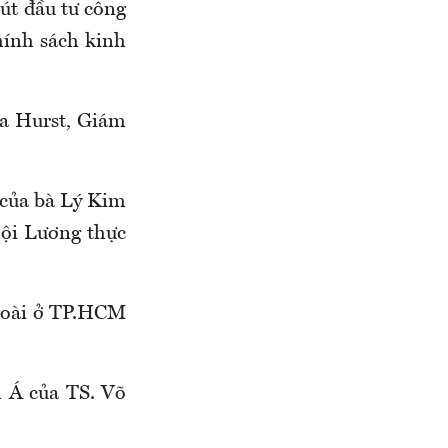
út đầu tư công
hính sách kinh
ra Hurst, Giám
 của bà Lý Kim
ội Lương thực
ngoài ở TP.HCM
m Á của TS. Võ