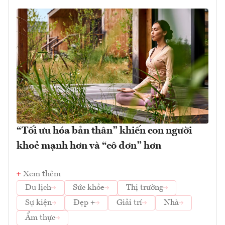
“Tối ưu hóa bản thân” khiến con người
khoẻ mạnh hơn và “cô đơn” hơn
Xem thêm
Du lịch
Sức khỏe
Thị trường
Sự kiện
Đẹp +
Giải trí
Nhà
Ẩm thực