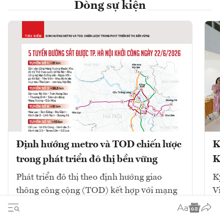
Dòng sự kiện
Định hướng metro và TOD chiến lược
K
trong phát triển đô thị bền vững
K
Phát triển đô thị theo định hướng giao
K
thông công cộng (TOD) kết hợp với mạng
V
lưới đường sắt đô thị (metro) là chiến lược
cốt lõi để giải quyết ùn tắc và tái cấu trúc