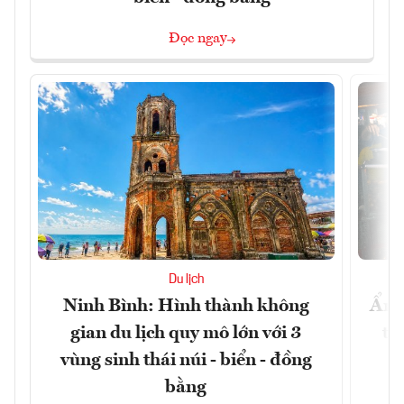
Đọc ngay
Du lịch
Ninh Bình: Hình thành không
Ẩm 
gian du lịch quy mô lớn với 3
tê
vùng sinh thái núi - biển - đồng
bằng