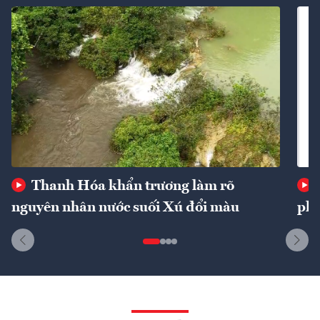
Thanh Hóa khẩn trương làm rõ
nguyên nhân nước suối Xú đổi màu
phí