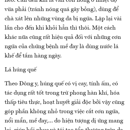
héo. Căn đến khi lá vẫn còn nóng ở nhiệt độ
vừa phải (tránh nóng quá gây bỏng), dùng để
chà xát lên những vùng da bị ngứa. Lặp lại vài
lần cho đến khi khỏi hẳn thì thôi. Một cách
khác nữa cũng rất hiệu quả đối với những cơn
ngứa của chứng bệnh mề đay là dùng nước lá
khế để tắm hàng ngày.
Lá húng quế
Theo Đông y, húng quế có vị cay, tính ấm, có
tác dụng rất tốt trong trừ phong hàn khí, hóa
thấp tiêu thực, hoạt huyết giải độc bởi vậy cũng
góp phần không nhỏ trong việc cắt cơn ngứa,
nổi mẩn, mề đay,… do hiện tượng dị ứng mang