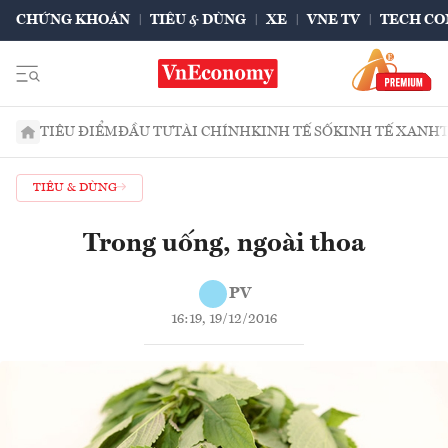
CHỨNG KHOÁN
TIÊU & DÙNG
XE
VNE TV
TECH CO
TIÊU ĐIỂM
ĐẦU TƯ
TÀI CHÍNH
KINH TẾ SỐ
KINH TẾ XANH
TIÊU & DÙNG
Trong uống, ngoài thoa
PV
16:19, 19/12/2016