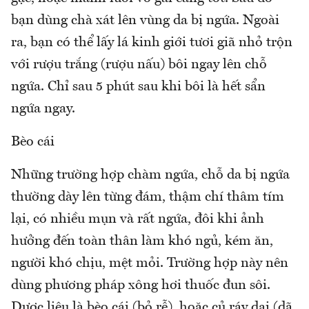
bạn dùng chà xát lên vùng da bị ngứa. Ngoài
ra, bạn có thể lấy lá kinh giới tươi giã nhỏ trộn
với rượu trắng (rượu nấu) bôi ngay lên chỗ
ngứa. Chỉ sau 5 phút sau khi bôi là hết sẩn
ngứa ngay.
Bèo cái
Những trường hợp chàm ngứa, chỗ da bị ngứa
thường dày lên từng đám, thậm chí thâm tím
lại, có nhiều mụn và rất ngứa, đôi khi ảnh
hưởng đến toàn thân làm khó ngủ, kém ăn,
người khó chịu, mệt mỏi. Trường hợp này nên
dùng phương pháp xông hơi thuốc đun sôi.
Dược liệu là bèo cái (bỏ rễ), hoặc củ ráy dại (dã