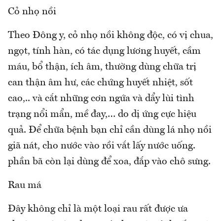
Cỏ nhọ nồi
Theo Đông y, cỏ nhọ nồi không độc, có vị chua,
ngọt, tính hàn, có tác dụng lương huyết, cầm
máu, bổ thận, ích âm, thường dùng chữa trị
can thận âm hư, các chứng huyết nhiệt, sốt
cao,.. và cắt những cơn ngứa và dẩy lùi tình
trạng nổi mẩn, mề đay,… do dị ứng cực hiệu
quả. Để chữa bệnh bạn chỉ cần dùng lá nhọ nồi
giã nát, cho nước vào rồi vắt lấy nước uống.
phần bã còn lại dùng để xoa, đắp vào chô sưng.
Rau má
Đây không chỉ là một loại rau rất được ưa