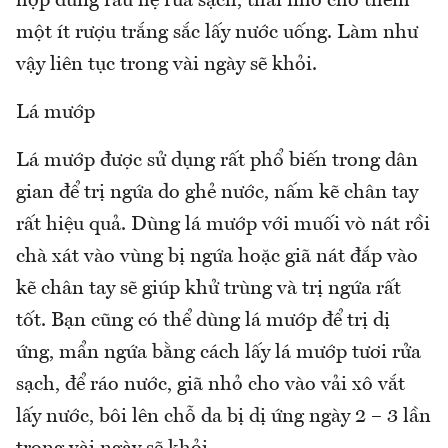
hợp dùng rau hẹ rửa sạch, thái nhỏ cho thêm
một ít rượu trắng sắc lấy nước uống. Làm như
vậy liên tục trong vài ngày sẽ khỏi.
Lá mướp
Lá mướp được sử dụng rất phổ biến trong dân
gian để trị ngứa do ghẻ nước, nấm kẽ chân tay
rất hiệu quả. Dùng lá mướp với muối vò nát rồi
chà xát vào vùng bị ngứa hoặc giã nát đắp vào
kẽ chân tay sẽ giúp khử trùng và trị ngứa rất
tốt. Bạn cũng có thể dùng lá mướp để trị dị
ứng, mẩn ngứa bằng cách lấy lá mướp tươi rửa
sạch, để ráo nước, giã nhỏ cho vào vải xô vắt
lấy nước, bôi lên chỗ da bị dị ứng ngày 2 – 3 lần