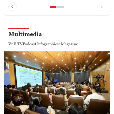
Multimedia
VnE TV
Podcast
Infographics
eMagazine