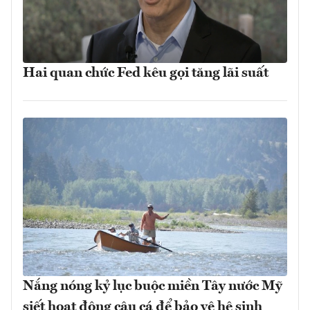
Hai quan chức Fed kêu gọi tăng lãi suất
Nắng nóng kỷ lục buộc miền Tây nước Mỹ
siết hoạt động câu cá để bảo vệ hệ sinh