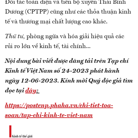
Đối tác toàn diện và tiến bộ xuyên Thái Bình
Dương (CPTPP) cũng như các thỏa thuận kinh
tế và thương mại chất lượng cao khác.
Thứ tư,
phòng ngừa và hóa giải hiệu quả các
rủi ro lớn về kinh tế, tài chính...
Nội dung bài viết được đăng tải trên Tạp chí
Kinh tế Việt Nam số 24-2023 phát hành
ngày 12-06-2023.
Kính mời Quý độc giả tìm
đọc tại
đây
:
https://postenp.phaha.vn/chi-tiet-toa-
soan/tap-chi-kinh-te-viet-nam