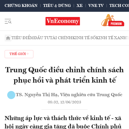
CHỨNG KHOÁN
TIÊU & DÙNG
XE
VNE TV
TECH CO
TIÊU ĐIỂM
ĐẦU TƯ
TÀI CHÍNH
KINH TẾ SỐ
KINH TẾ XANH
THẾ GIỚI
Trung Quốc điều chỉnh chính sách
phục hồi và phát triển kinh tế
TS. Nguyễn Thị Hạ, Viện nghiên cứu Trung Quốc
08:32, 12/06/2023
Những áp lực và thách thức về kinh tế - xã
hội ngày càng gia tăng đã buộc Chính phủ