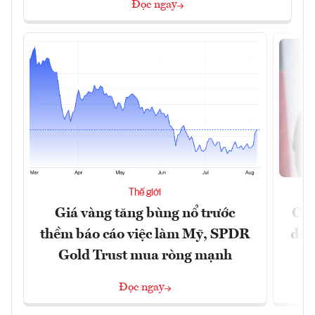
Đọc ngay
Thế giới
Giá vàng tăng bùng nổ trước
Chí
thềm báo cáo việc làm Mỹ, SPDR
đã 
Gold Trust mua ròng mạnh
Đọc ngay