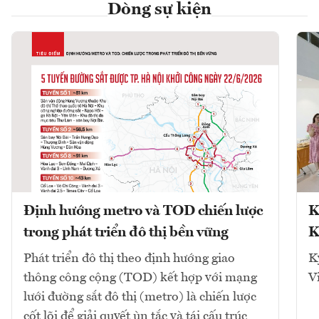
Dòng sự kiện
Định hướng metro và TOD chiến lược
K
trong phát triển đô thị bền vững
K
Phát triển đô thị theo định hướng giao
K
thông công cộng (TOD) kết hợp với mạng
V
lưới đường sắt đô thị (metro) là chiến lược
cốt lõi để giải quyết ùn tắc và tái cấu trúc