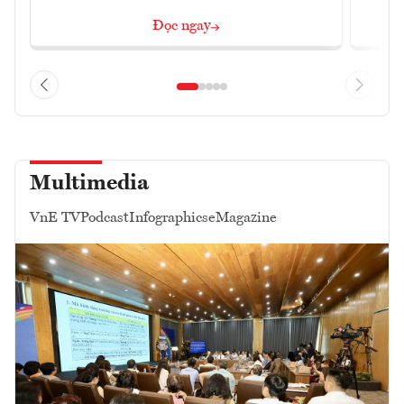
Đọc ngay
Multimedia
VnE TV
Podcast
Infographics
eMagazine