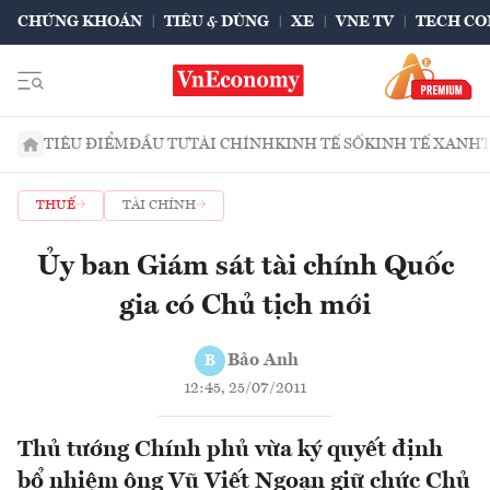
CHỨNG KHOÁN
TIÊU & DÙNG
XE
VNE TV
TECH CO
TIÊU ĐIỂM
ĐẦU TƯ
TÀI CHÍNH
KINH TẾ SỐ
KINH TẾ XANH
THUẾ
TÀI CHÍNH
Ủy ban Giám sát tài chính Quốc
gia có Chủ tịch mới
Bảo Anh
B
12:45, 25/07/2011
Thủ tướng Chính phủ vừa ký quyết định
bổ nhiệm ông Vũ Viết Ngoạn giữ chức Chủ