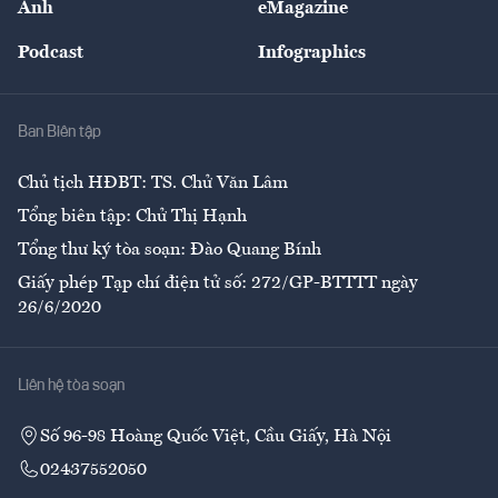
Ảnh
eMagazine
Đẹp +
An sinh
Podcast
Infographics
Giải trí
Y tế
Nhà
Ban Biên tập
Ẩm thực
Chủ tịch HĐBT: TS. Chử Văn Lâm
Tổng biên tập: Chử Thị Hạnh
Tổng thư ký tòa soạn: Đào Quang Bính
Giấy phép Tạp chí điện tử số: 272/GP-BTTTT ngày
26/6/2020
Liên hệ tòa soạn
Số 96-98 Hoàng Quốc Việt, Cầu Giấy, Hà Nội
02437552050