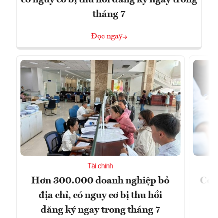
có nguy cơ bị thu hồi đăng ký ngay trong
tháng 7
Đọc ngay
Tài chính
Hơn 300.000 doanh nghiệp bỏ
Cơ 
địa chỉ, có nguy cơ bị thu hồi
đăng ký ngay trong tháng 7