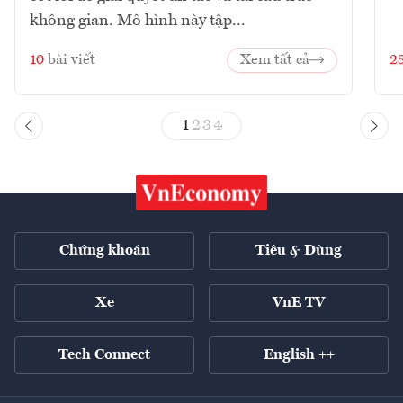
không gian. Mô hình này tập...
10
bài viết
Xem tất cả
2
1
2
3
4
Chứng khoán
Tiêu & Dùng
Xe
VnE TV
Tech Connect
English ++