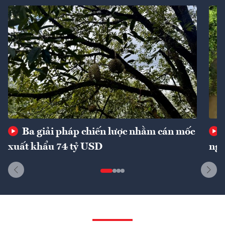
Ba giải pháp chiến lược nhằm cán mốc
xuất khẩu 74 tỷ USD
ngu