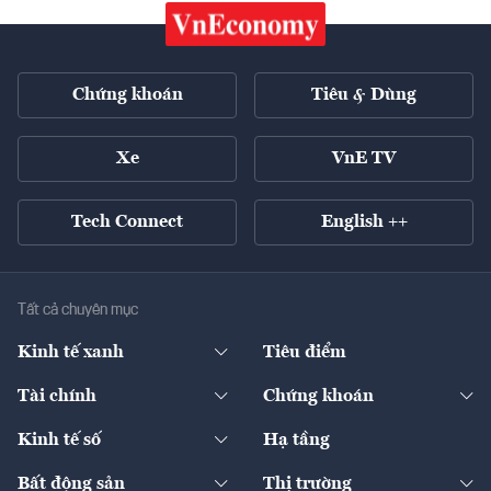
Chứng khoán
Tiêu & Dùng
Xe
VnE TV
Tech Connect
English ++
Tất cả chuyên mục
Kinh tế xanh
Tiêu điểm
Chuyển động xanh
Tài chính
Chứng khoán
Pháp lý
Ngân hàng
Doanh nghiệp niêm yết
Kinh tế số
Hạ tầng
Thương hiệu xanh
Thị trường vốn
Thị trường
Sản phẩm - Thị trường
Bất động sản
Thị trường