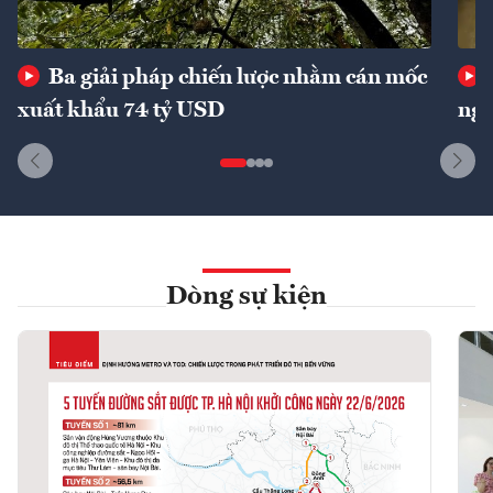
Ba giải pháp chiến lược nhằm cán mốc
xuất khẩu 74 tỷ USD
ngu
Dòng sự kiện