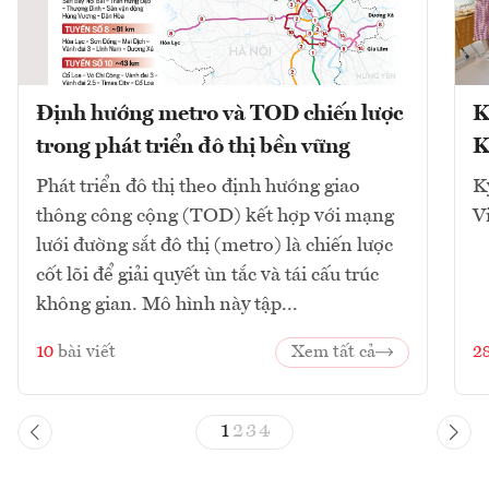
Định hướng metro và TOD chiến lược
K
trong phát triển đô thị bền vững
K
Phát triển đô thị theo định hướng giao
K
thông công cộng (TOD) kết hợp với mạng
V
lưới đường sắt đô thị (metro) là chiến lược
cốt lõi để giải quyết ùn tắc và tái cấu trúc
không gian. Mô hình này tập...
10
bài viết
Xem tất cả
2
1
2
3
4