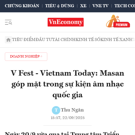
CHỨNG KHOÁN
TIÊU & DÙNG
XE
VNE TV
TECH CO
TIÊU ĐIỂM
ĐẦU TƯ
TÀI CHÍNH
KINH TẾ SỐ
KINH TẾ XANH
DOANH NGHIỆP
V Fest - Vietnam Today: Masan
góp mặt trong sự kiện âm nhạc
quốc gia
Thu Ngân
T
15:57, 22/09/2025
Ngày 20/9 vừa qua tại Trung tâm Triển