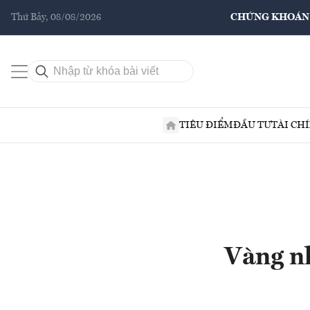
Thứ Bảy, 08/08/2026
CHỨNG KHOÁN
TIÊU ĐIỂM
ĐẦU TƯ
TÀI CH
Vàng nh