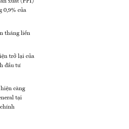
sản xuất (PPI)
g 0,9% của
n tháng liền
ện trở lại của
nh đầu tư
 hiện càng
neral tại
 chính