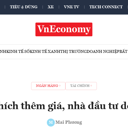
TIÊU & DÙNG
XE
VNE TV
TECH CONNECT
ÍNH
KINH TẾ SỐ
KINH TẾ XANH
THỊ TRƯỜNG
DOANH NGHIỆP
BẤT
NGÂN HÀNG
TÀI CHÍNH
ích thêm giá, nhà đầu tư 
Mai Phương
M