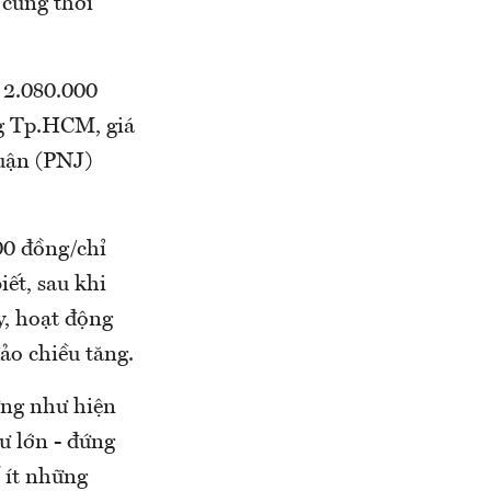
 cùng thời
 2.080.000
ng Tp.HCM, giá
uận (PNJ)
00 đồng/chỉ
ết, sau khi
y, hoạt động
ảo chiều tăng.
ừng như hiện
ư lớn - đứng
 ít những