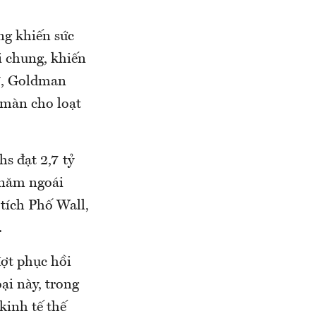
ng khiến sức
i chung, khiến
/7, Goldman
 màn cho loạt
s đạt 2,7 tỷ
 năm ngoái
 tích Phố Wall,
.
đợt phục hồi
ại này, trong
kinh tế thế