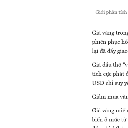
Giới phân tích
Giá vàng tron
phiên phục hồi
lại đã đẩy gia
Giá dầu thô “
tích cực phát
USD chỉ suy y
Giảm mua và
Giá vàng miến
biến ở mức từ