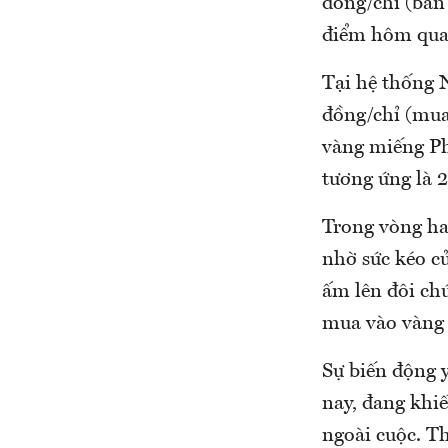
đồng/chỉ (bán 
điểm hôm qua
Tại hệ thống 
đồng/chỉ (mua
vàng miếng P
tương ứng là 
Trong vòng hai
nhờ sức kéo củ
ấm lên đôi chú
mua vào vàng 
Sự biến động 
nay, đang khiế
ngoài cuộc. Th