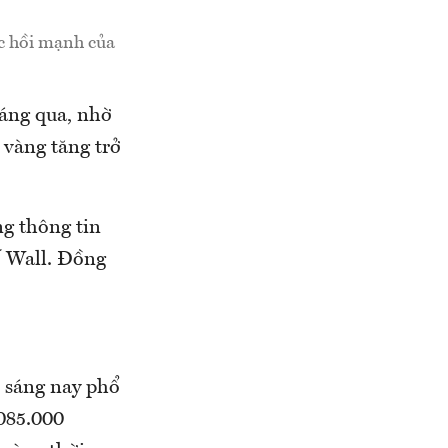
ục hồi mạnh của
sáng qua, nhờ
á vàng tăng trở
g thông tin
ố Wall. Đồng
ờ sáng nay phổ
.085.000