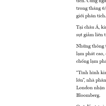
tích. Cùng ngà
trong tháng 6
giới phân tích
Tại châu Á, ki
sụt giảm liên t
Những thông ti
lạm phát cao, 
chống lạm phá
“Tình hình kin
lớn”, nhà phâ
London nhận đ
Bloomberg.