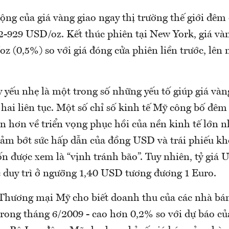
ộng của giá vàng giao ngay thị trường thế giới đêm
2-929 USD/oz. Kết thúc phiên tại New York, giá và
z (0,5%) so với giá đóng cửa phiên liền trước, lên
yếu nhẹ là một trong số những yếu tố giúp giá vàn
hai liên tục. Một số chỉ số kinh tế Mỹ công bố đêm
n hơn về triển vọng phục hồi của nền kinh tế lớn nh
iảm bớt sức hấp dẫn của đồng USD và trái phiếu kh
n được xem là “vịnh tránh bão”. Tuy nhiên, tỷ giá 
duy trì ở ngưỡng 1,40 USD tương đương 1 Euro.
hương mại Mỹ cho biết doanh thu của các nhà bán
trong tháng 6/2009 - cao hơn 0,2% so với dự báo củ