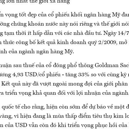
g lớn nhất thế giới xả hàng
iển vọng tốt đẹp của cổ phiếu khối ngân hàng Mỹ đa
ường chứng khoán nước này nói riêng và thế giới nó
ng tạm thời ít hấp dẫn với các nhà đầu tư. Ngày 14
h thức công bố kết quả kinh doanh quý 2/2009, mở
hính của ngành ngân hàng Mỹ.
nhuận sau thuế của cổ đông phổ thông Goldman Sach
ơng 4,93 USD/cổ phiếu - tăng 33% so với cùng kỳ
 Kết quả này đã vượt ngoài mong đợi của giới phân
a triển vọng khả quan đối với lợi nhuận của ngành
 quốc tế cho rằng, hiện còn sớm để dự báo về một 
àng, vì hiện đang là mùa thấp điểm tiêu thụ kim lo
ẫn của USD vẫn còn đó khi triển vọng phục hồi của 