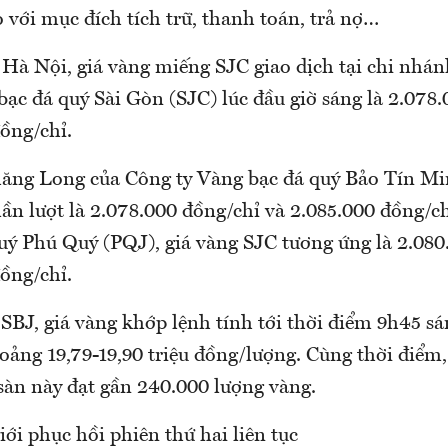
 với mục đích tích trữ, thanh toán, trả nợ…
g Hà Nội, giá vàng miếng SJC giao dịch tại chi nhá
ạc đá quý Sài Gòn (SJC) lúc đầu giờ sáng là 2.078
ồng/chỉ.
ăng Long của Công ty Vàng bạc đá quý Bảo Tín M
lần lượt là 2.078.000 đồng/chỉ và 2.085.000 đồng/ch
uý Phú Quý (PQJ), giá vàng SJC tương ứng là 2.080
ồng/chỉ.
SBJ, giá vàng khớp lệnh tính tới thời điểm 9h45 s
oảng 19,79-19,90 triệu đồng/lượng. Cùng thời điểm,
 sàn này đạt gần 240.000 lượng vàng.
iới phục hồi phiên thứ hai liên tục