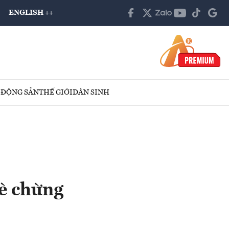
ENGLISH ++
 ĐỘNG SẢN
THẾ GIỚI
DÂN SINH
dè chừng