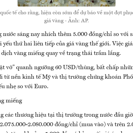
 quốc tế cho rằng, hiện còn sớm để dự báo về một đợt ph
giá vàng - Ảnh: AP.
g nước sáng nay nhích thêm 5.000 đồng/chỉ so với 
 yếu thứ hai liên tiếp của giá vàng thế giới. Việc gi
o dịch vàng miếng quay về trạng thái trầm lắng.
vật vờ” quanh ngưỡng 60 USD/thùng, bất chấp nhữn
 đi từ nền kinh tế Mỹ và thị trường chứng khoán Ph
ếu nhẹ so với Euro.
ng miếng
g các thương hiệu tại thị trường trong nước đầu gi
 2.075.000-2.080.000 đồng/chỉ (mua vào) và trên 2