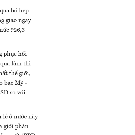
 qua bó hẹp
ng giao ngay
 mức 926,3
g phục hồi
 qua làm thị
ất thế giới,
o bạc Mỹ -
USD so với
 lẻ ở nước này
a giới phân