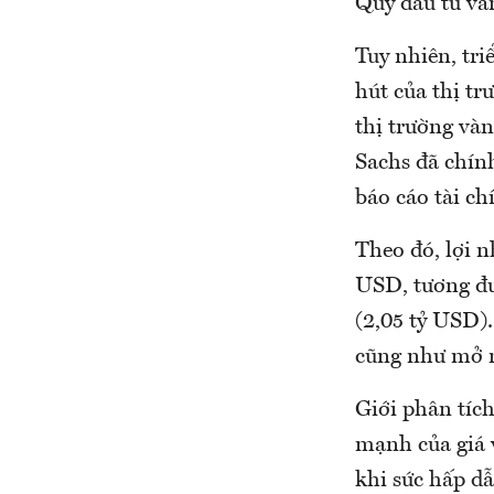
Quỹ đầu tư vàn
Tuy nhiên, tr
hút của thị tr
thị trường và
Sachs đã chín
báo cáo tài c
Theo đó, lợi 
USD, tương đư
(2,05 tỷ USD).
cũng như mở r
Giới phân tích
mạnh của giá v
khi sức hấp d