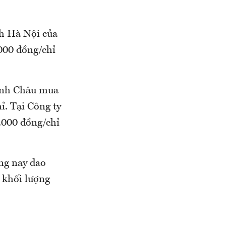
nh Hà Nội của
.000 đồng/chỉ
inh Châu mua
ỉ. Tại Công ty
.000 đồng/chỉ
áng nay dao
 khối lượng