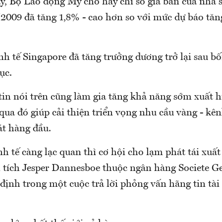
y, Bộ Lao động Mỹ cho hay chỉ số giá bán của nhà 
/2009 đã tăng 1,8% - cao hơn so với mức dự báo tăn
.
nh tế Singapore đã tăng trưởng dương trở lại sau bố
ục.
n nói trên cũng làm gia tăng khả năng sớm xuất hi
qua đó giúp cải thiện triển vọng nhu cầu vàng - kê
t hàng đầu.
h tế càng lạc quan thì cơ hội cho lạm phát tái xuất
n tích Jesper Dannesboe thuộc ngân hàng Societe Ge
ịnh trong một cuộc trả lời phỏng vấn hãng tin tài