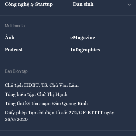
Nhà đầu tư
Du lịch
Công nghệ & Startup
Dân sinh
Tư vấn
Nông sản
Doanh nhân
Tư vấn Tiêu & Dùng
Infographics
Hạ tầng
Sức khỏe
Khung pháp lý
Doanh nghiệp
Địa phương
Thị trường
Bảo hiểm
Multimedia
Sự kiện
Nhân lực
Ảnh
eMagazine
Đẹp +
An sinh
Podcast
Infographics
Giải trí
Y tế
Nhà
Ban Biên tập
Ẩm thực
Chủ tịch HĐBT: TS. Chử Văn Lâm
Tổng biên tập: Chử Thị Hạnh
Tổng thư ký tòa soạn: Đào Quang Bính
Giấy phép Tạp chí điện tử số: 272/GP-BTTTT ngày
26/6/2020