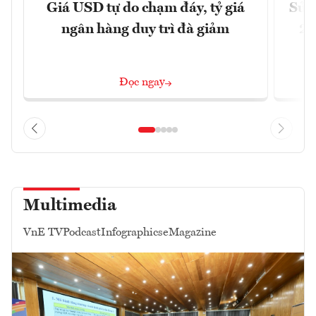
Giá USD tự do chạm đáy, tỷ giá
Sửa 
ngân hàng duy trì đà giảm
20
Đọc ngay
Multimedia
VnE TV
Podcast
Infographics
eMagazine