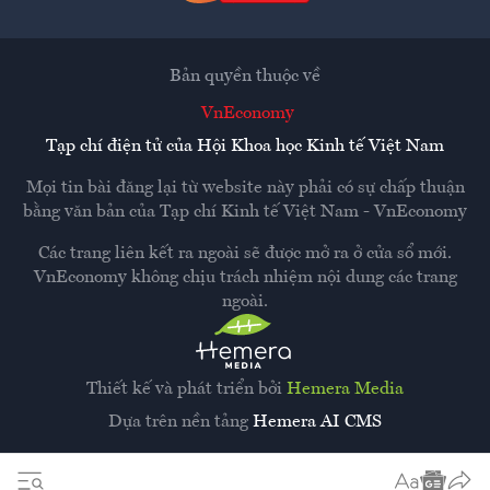
Bản quyền thuộc về
VnEconomy
Tạp chí điện tử của Hội Khoa học Kinh tế Việt Nam
Mọi tin bài đăng lại từ website này phải có sự chấp thuận
bằng văn bản của
Tạp chí Kinh tế Việt Nam - VnEconomy
Các trang liên kết ra ngoài sẽ được mở ra ở cửa sổ mới.
VnEconomy không chịu trách nhiệm nội dung các trang
ngoài.
Thiết kế và phát triển bởi
Hemera Media
Dựa trên nền tảng
Hemera AI CMS