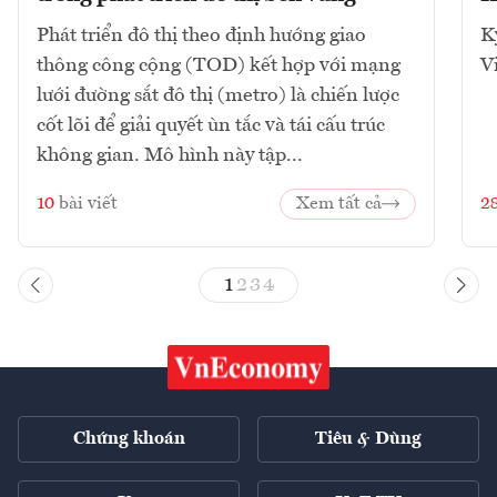
Phát triển đô thị theo định hướng giao
K
thông công cộng (TOD) kết hợp với mạng
V
lưới đường sắt đô thị (metro) là chiến lược
cốt lõi để giải quyết ùn tắc và tái cấu trúc
không gian. Mô hình này tập...
10
bài viết
Xem tất cả
2
1
2
3
4
Chứng khoán
Tiêu & Dùng