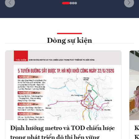
Dòng sự kiện
Định hướng metro và TOD chiến lược
K
trong phát triển đô thị bền vững
K