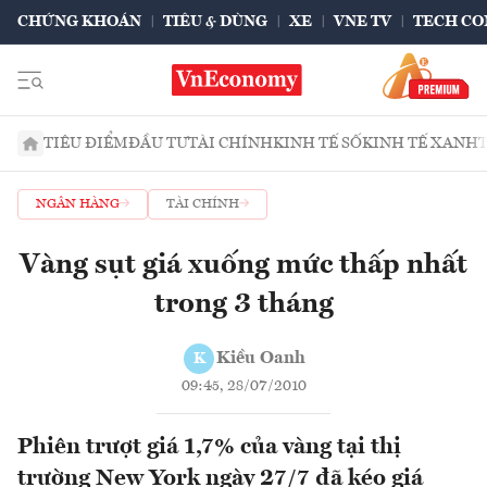
CHỨNG KHOÁN
TIÊU & DÙNG
XE
VNE TV
TECH CO
TIÊU ĐIỂM
ĐẦU TƯ
TÀI CHÍNH
KINH TẾ SỐ
KINH TẾ XANH
NGÂN HÀNG
TÀI CHÍNH
Vàng sụt giá xuống mức thấp nhất
trong 3 tháng
Kiều Oanh
K
09:45, 28/07/2010
Phiên trượt giá 1,7% của vàng tại thị
trường New York ngày 27/7 đã kéo giá