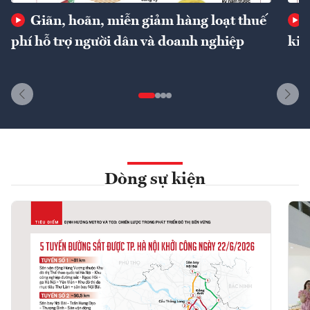
Giãn, hoãn, miễn giảm hàng loạt thuế
phí hỗ trợ người dân và doanh nghiệp
kin
Dòng sự kiện