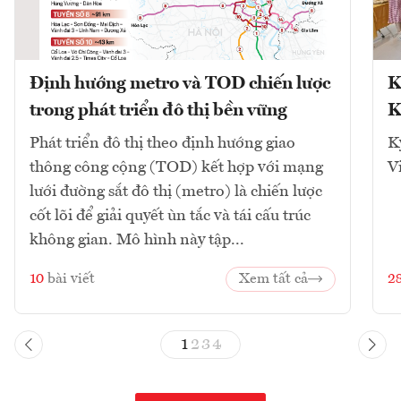
Định hướng metro và TOD chiến lược
K
trong phát triển đô thị bền vững
K
Phát triển đô thị theo định hướng giao
K
thông công cộng (TOD) kết hợp với mạng
V
lưới đường sắt đô thị (metro) là chiến lược
cốt lõi để giải quyết ùn tắc và tái cấu trúc
không gian. Mô hình này tập...
10
bài viết
Xem tất cả
2
1
2
3
4