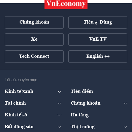
Chứng khoán
Tiêu & Dùng
Xe
VnE TV
Tech Connect
English ++
Tất cả chuyên mục
Kinh tế xanh
Tiêu điểm
Chuyển động xanh
Tài chính
Chứng khoán
Pháp lý
Ngân hàng
Doanh nghiệp niêm yết
Kinh tế số
Hạ tầng
Thương hiệu xanh
Thị trường vốn
Thị trường
Sản phẩm - Thị trường
Bất động sản
Thị trường
Diễn đàn
Thuế
Đầu tư