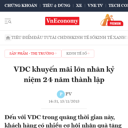
CHỨNG KHOÁN
TIÊU & DÙNG
XE
VNE TV
TECH CO
TIÊU ĐIỂM
ĐẦU TƯ
TÀI CHÍNH
KINH TẾ SỐ
KINH TẾ XANH
SẢN PHẨM - THỊ TRƯỜNG
KINH TẾ SỐ
VDC khuyến mãi lớn nhân kỷ
niệm 24 năm thành lập
PV
P
14:31, 13/11/2013
Đến với VDC trong quãng thời gian này,
khách hàng có nhiều cơ hội nhận quà tặng