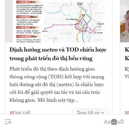
Định hướng metro và TOD chiến lược
K
trong phát triển đô thị bền vững
K
Phát triển đô thị theo định hướng giao
K
thông công cộng (TOD) kết hợp với mạng
V
lưới đường sắt đô thị (metro) là chiến lược
cốt lõi để giải quyết ùn tắc và tái cấu trúc
không gian. Mô hình này tập...
10
bài viết
Xem tất cả
2