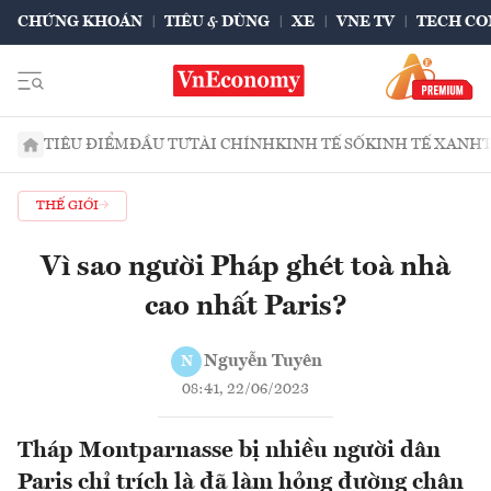
CHỨNG KHOÁN
TIÊU & DÙNG
XE
VNE TV
TECH CO
TIÊU ĐIỂM
ĐẦU TƯ
TÀI CHÍNH
KINH TẾ SỐ
KINH TẾ XANH
THẾ GIỚI
Vì sao người Pháp ghét toà nhà
cao nhất Paris?
Nguyễn Tuyên
N
08:41, 22/06/2023
Tháp Montparnasse bị nhiều người dân
Paris chỉ trích là đã làm hỏng đường chân