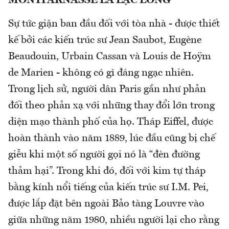
MONTPARNASSE LÀ LẠC LÕNG
Sự tức giận ban đầu đối với tòa nhà - được thiết
kế bởi các kiến trúc sư Jean Saubot, Eugène
Beaudouin, Urbain Cassan và Louis de Hoÿm
de Marien - không có gì đáng ngạc nhiên.
Trong lịch sử, người dân Paris gần như phản
đối theo phản xạ với những thay đổi lớn trong
diện mạo thành phố của họ. Tháp Eiffel, được
hoàn thành vào năm 1889, lúc đầu cũng bị chế
giễu khi một số người gọi nó là “đèn đường
thảm hại”. Trong khi đó, đối với kim tự tháp
bằng kính nổi tiếng của kiến trúc sư I.M. Pei,
được lắp đặt bên ngoài Bảo tàng Louvre vào
giữa những năm 1980, nhiều người lại cho rằng