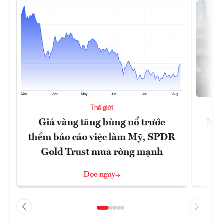
Thế giới
Giá vàng tăng bùng nổ trước
Mỹ 
thềm báo cáo việc làm Mỹ, SPDR
Gold Trust mua ròng mạnh
Đọc ngay