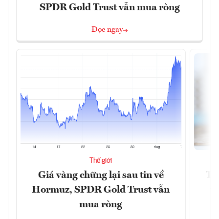
SPDR Gold Trust vẫn mua ròng
Đọc ngay
Thế giới
Giá vàng chững lại sau tin về
Tr
Hormuz, SPDR Gold Trust vẫn
th
mua ròng