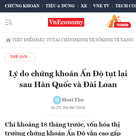
CHỨNG KHOÁN
TIÊU & DÙNG
XE
VNE TV
TECH CO
TIÊU ĐIỂM
ĐẦU TƯ
TÀI CHÍNH
KINH TẾ SỐ
KINH TẾ XANH
THẾ GIỚI
Lý do chứng khoán Ấn Độ tụt lại
sau Hàn Quốc và Đài Loan
Hoài Thu
H
18:27, 04/06/2026
Chỉ khoảng 18 tháng trước, vốn hóa thị
trường chứng khoán Ấn Độ vẫn cao gấp