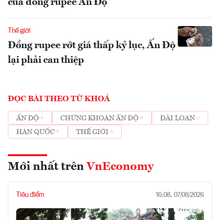
của đồng rupee Ấn Độ
Thế giới
Đồng rupee rớt giá thấp kỷ lục, Ấn Độ
lại phải can thiệp
ĐỌC BÀI THEO TỪ KHOÁ
ẤN ĐỘ
CHỨNG KHOÁN ẤN ĐỘ
ĐÀI LOAN
HÀN QUỐC
THẾ GIỚI
Mới nhất trên
VnEconomy
Tiêu điểm
16:08, 07/08/2026