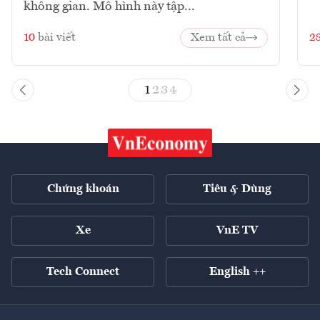
không gian. Mô hình này tập...
10
bài viết
Xem tất cả
2
1
2
3
4
Chứng khoán
Tiêu & Dùng
Xe
VnE TV
Tech Connect
English ++