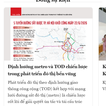
Dòng sự kiện
Định hướng metro và TOD chiến lược
K
trong phát triển đô thị bền vững
K
Phát triển đô thị theo định hướng giao
K
thông công cộng (TOD) kết hợp với mạng
V
lưới đường sắt đô thị (metro) là chiến lược
cốt lõi để giải quyết ùn tắc và tái cấu trúc