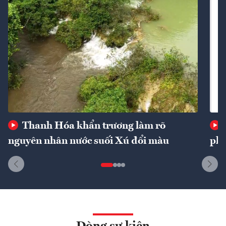
Thanh Hóa khẩn trương làm rõ
nguyên nhân nước suối Xú đổi màu
phí