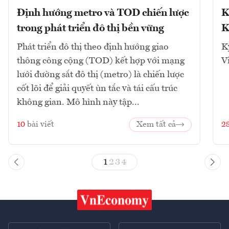
Định hướng metro và TOD chiến lược
K
trong phát triển đô thị bền vững
K
Phát triển đô thị theo định hướng giao
K
thông công cộng (TOD) kết hợp với mạng
V
lưới đường sắt đô thị (metro) là chiến lược
cốt lõi để giải quyết ùn tắc và tái cấu trúc
không gian. Mô hình này tập...
10
bài viết
Xem tất cả
2
1
2
3
4