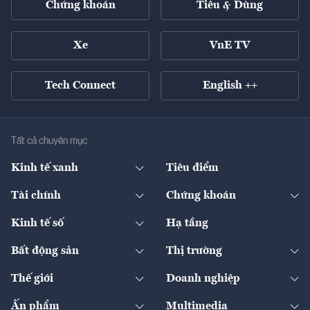
Chứng khoán
Tiêu & Dùng
Xe
VnE TV
Tech Connect
English ++
Tất cả chuyên mục
Kinh tế xanh
Tiêu điểm
Chuyển động xanh
Tài chính
Chứng khoán
Pháp lý
Ngân hàng
Doanh nghiệp niêm yết
Kinh tế số
Hạ tầng
Thương hiệu xanh
Thị trường vốn
Thị trường
Sản phẩm - Thị trường
Bất động sản
Thị trường
Diễn đàn
Thuế
Đầu tư
Tài sản số
Chính sách
Xuất nhập khẩu
Thế giới
Doanh nghiệp
Bảo hiểm
Quốc tế
Dịch vụ số
Thị trường
Khung pháp lý
Kinh tế
Chuyển động
Ấn phẩm
Multimedia
Khung pháp lý