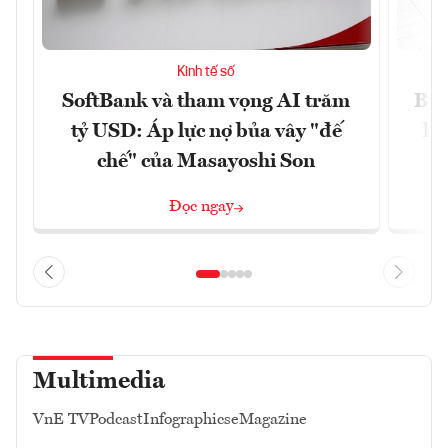
Kinh tế số
SoftBank và tham vọng AI trăm
Bùn
tỷ USD: Áp lực nợ bủa vây "đế
li
chế" của Masayoshi Son
Đọc ngay
Multimedia
VnE TV
Podcast
Infographics
eMagazine