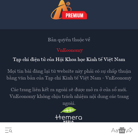
Bản quyền thuộc về
VnEconomy
Tạp chí điện tử của Hội Khoa học Kinh tế Việt Nam
Mọi tin bài đăng lại từ website này phải có sự chấp thuận
bằng văn bản của
Tạp chí Kinh tế Việt Nam - VnEconomy
Các trang liên kết ra ngoài sẽ được mở ra ở cửa sổ mới.
VnEconomy không chịu trách nhiệm nội dung các trang
ngoài.
Thiết kế và phát triển bởi
Hemera Media
Dựa trên nền tảng
Hemera AI CMS