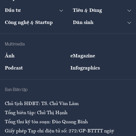
Start-up
Dự án
Công nghiệp
Chuyển động 24h
Đối thoại
The Guide
Video
Đầu tư
Tiêu & Dùng
Quản trị số
Cafe BĐS
Thị trường
Kinh doanh
Kết nối
Tạp chí kinh tế Việt Nam
eMagazine
Nhà đầu tư
Du lịch
Công nghệ & Startup
Dân sinh
Tư vấn
Nông sản
Doanh nhân
Tư vấn Tiêu & Dùng
Infographics
Hạ tầng
Sức khỏe
Khung pháp lý
Doanh nghiệp
Địa phương
Thị trường
Bảo hiểm
Multimedia
Sự kiện
Nhân lực
Ảnh
eMagazine
Đẹp +
An sinh
Podcast
Infographics
Giải trí
Y tế
Nhà
Ban Biên tập
Ẩm thực
Chủ tịch HĐBT: TS. Chử Văn Lâm
Tổng biên tập: Chử Thị Hạnh
Tổng thư ký tòa soạn: Đào Quang Bính
Giấy phép Tạp chí điện tử số: 272/GP-BTTTT ngày