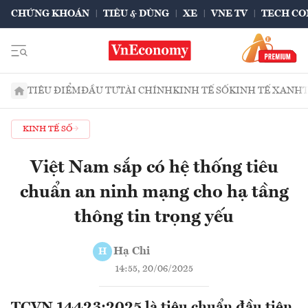
CHỨNG KHOÁN
TIÊU & DÙNG
XE
VNE TV
TECH CO
TIÊU ĐIỂM
ĐẦU TƯ
TÀI CHÍNH
KINH TẾ SỐ
KINH TẾ XANH
KINH TẾ SỐ
Việt Nam sắp có hệ thống tiêu
chuẩn an ninh mạng cho hạ tầng
thông tin trọng yếu
Hạ Chi
H
14:55, 20/06/2025
TCVN 14423:2025 là tiêu chuẩn đầu tiên