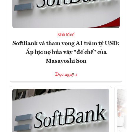
Kinh tế số
SoftBank và tham vọng AI trăm tỷ USD:
Áp lực nợ bủa vây "đế chế" của
Masayoshi Son
Đọc ngay