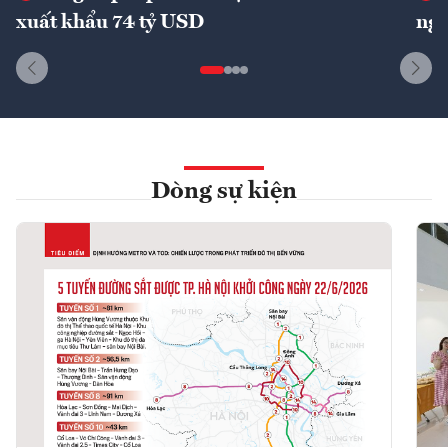
xuất khẩu 74 tỷ USD
ngu
Dòng sự kiện