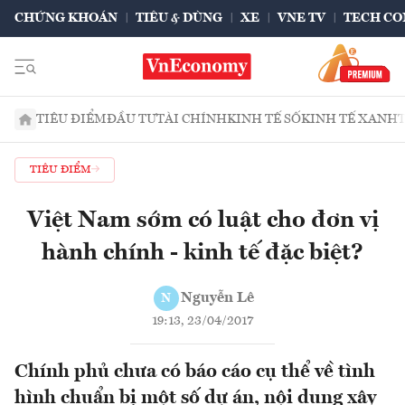
CHỨNG KHOÁN
TIÊU & DÙNG
XE
VNE TV
TECH CO
TIÊU ĐIỂM
ĐẦU TƯ
TÀI CHÍNH
KINH TẾ SỐ
KINH TẾ XANH
TIÊU ĐIỂM
Việt Nam sớm có luật cho đơn vị
hành chính - kinh tế đặc biệt?
Nguyễn Lê
N
19:13, 23/04/2017
Chính phủ chưa có báo cáo cụ thể về tình
hình chuẩn bị một số dự án, nội dung xây