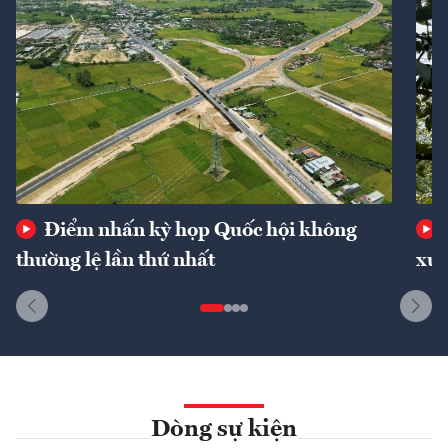
Điểm nhấn kỳ họp Quốc hội không
thường lệ lần thứ nhất
xuấ
Dòng sự kiện