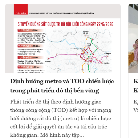
Định hướng metro và TOD chiến lược
K
trong phát triển đô thị bền vững
K
Phát triển đô thị theo định hướng giao
K
thông công cộng (TOD) kết hợp với mạng
V
lưới đường sắt đô thị (metro) là chiến lược
cốt lõi để giải quyết ùn tắc và tái cấu trúc
không gian. Mô hình này tập...