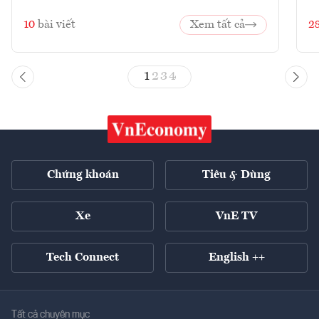
10
bài viết
Xem tất cả
2
1
2
3
4
Chứng khoán
Tiêu & Dùng
Xe
VnE TV
Tech Connect
English ++
Tất cả chuyên mục