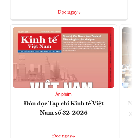
Đọc ngay
Ấn phẩm
Đón đọc Tạp chí Kinh tế Việt
Nới
Nam số 32-2026
giữ
Đọc ngay