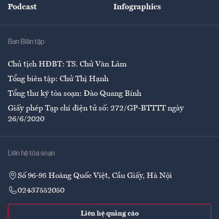
Podcast
Infographics
Giải trí
Y tế
Nhà
Ban Biên tập
Ẩm thực
Chủ tịch HĐBT: TS. Chử Văn Lâm
Tổng biên tập: Chử Thị Hạnh
Tổng thư ký tòa soạn: Đào Quang Bính
Giấy phép Tạp chí điện tử số: 272/GP-BTTTT ngày
26/6/2020
Liên hệ tòa soạn
Số 96-98 Hoàng Quốc Việt, Cầu Giấy, Hà Nội
02437552050
Liên hệ quảng cáo