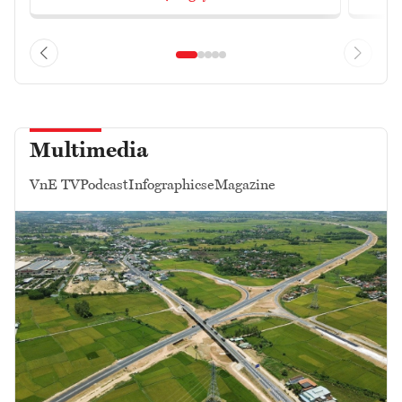
Multimedia
VnE TV
Podcast
Infographics
eMagazine