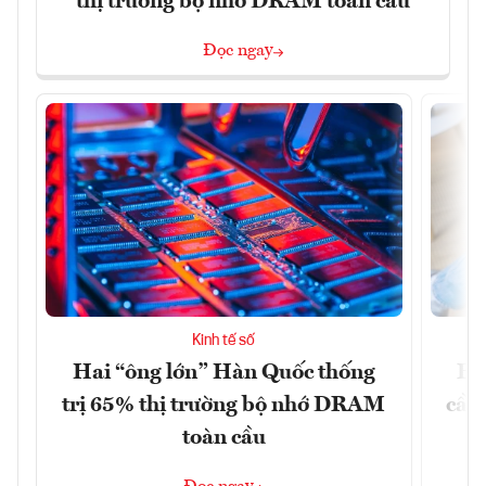
thị trường bộ nhớ DRAM toàn cầu
Đọc ngay
Kinh tế số
Hai “ông lớn” Hàn Quốc thống
EU
trị 65% thị trường bộ nhớ DRAM
cầu
toàn cầu