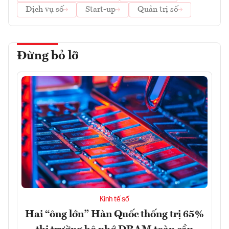
Dịch vụ số
Start-up
Quản trị số
Đừng bỏ lỡ
Kinh tế số
Hai “ông lớn” Hàn Quốc thống trị 65%