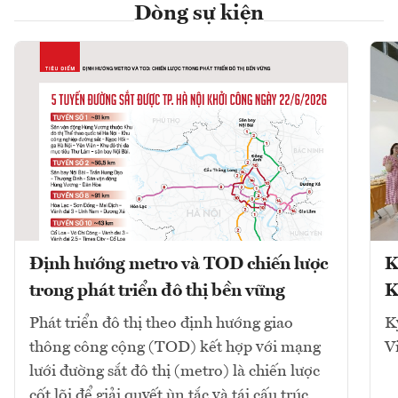
Dòng sự kiện
Định hướng metro và TOD chiến lược
K
trong phát triển đô thị bền vững
K
Phát triển đô thị theo định hướng giao
K
thông công cộng (TOD) kết hợp với mạng
V
lưới đường sắt đô thị (metro) là chiến lược
cốt lõi để giải quyết ùn tắc và tái cấu trúc