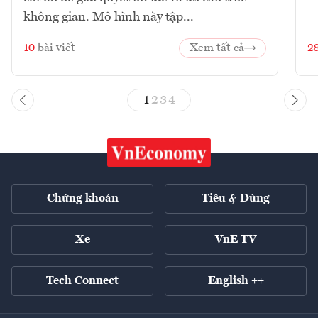
không gian. Mô hình này tập...
10
bài viết
Xem tất cả
2
1
2
3
4
Chứng khoán
Tiêu & Dùng
Xe
VnE TV
Tech Connect
English ++