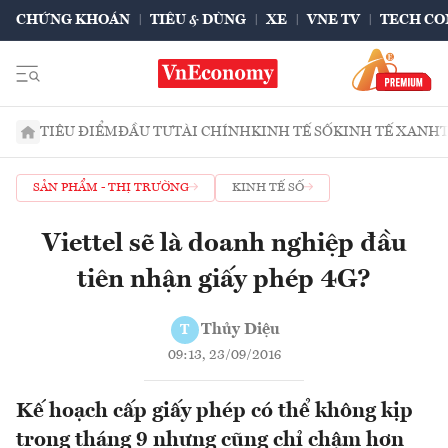
CHỨNG KHOÁN
TIÊU & DÙNG
XE
VNE TV
TECH CO
TIÊU ĐIỂM
ĐẦU TƯ
TÀI CHÍNH
KINH TẾ SỐ
KINH TẾ XANH
SẢN PHẨM - THỊ TRƯỜNG
KINH TẾ SỐ
Viettel sẽ là doanh nghiệp đầu
tiên nhận giấy phép 4G?
Thủy Diệu
T
09:13, 23/09/2016
Kế hoạch cấp giấy phép có thể không kịp
trong tháng 9 nhưng cũng chỉ chậm hơn