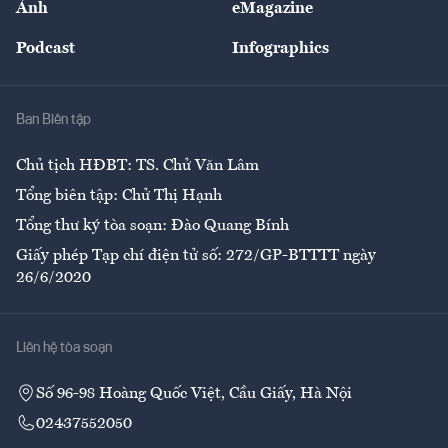
Ảnh
eMagazine
Đẹp +
An sinh
Podcast
Infographics
Giải trí
Y tế
Nhà
Ban Biên tập
Ẩm thực
Chủ tịch HĐBT: TS. Chử Văn Lâm
Tổng biên tập: Chử Thị Hạnh
Tổng thư ký tòa soạn: Đào Quang Bính
Giấy phép Tạp chí điện tử số: 272/GP-BTTTT ngày
26/6/2020
Liên hệ tòa soạn
Số 96-98 Hoàng Quốc Việt, Cầu Giấy, Hà Nội
02437552050