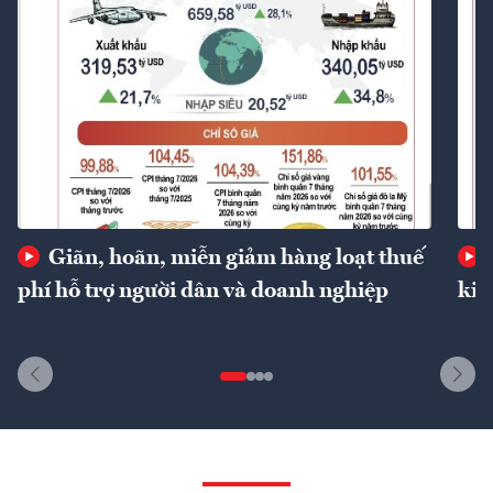
Giãn, hoãn, miễn giảm hàng loạt thuế
phí hỗ trợ người dân và doanh nghiệp
kin