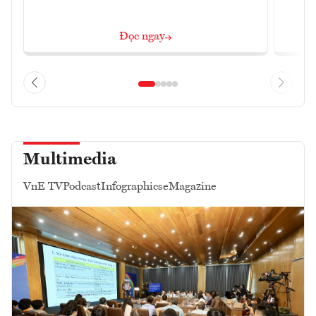
Đọc ngay
Multimedia
VnE TV
Podcast
Infographics
eMagazine