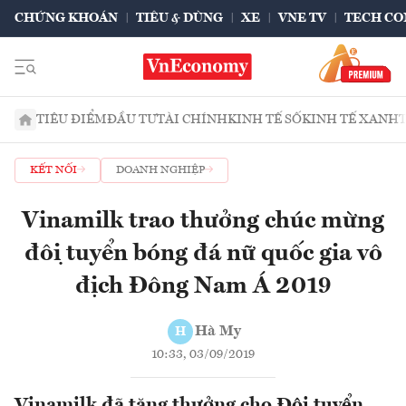
CHỨNG KHOÁN
TIÊU & DÙNG
XE
VNE TV
TECH CO
TIÊU ĐIỂM
ĐẦU TƯ
TÀI CHÍNH
KINH TẾ SỐ
KINH TẾ XANH
KẾT NỐI
DOANH NGHIỆP
Vinamilk trao thưởng chúc mừng
đội tuyển bóng đá nữ quốc gia vô
địch Đông Nam Á 2019
Hà My
H
10:33, 03/09/2019
Vinamilk đã tặng thưởng cho Đội tuyển