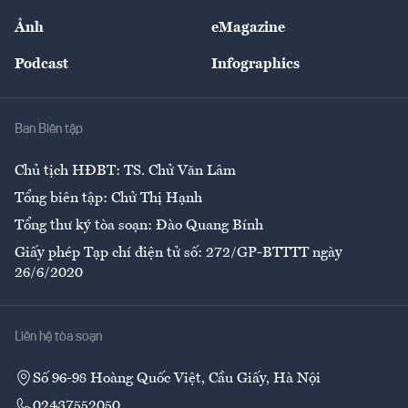
Sự kiện
Nhân lực
Ảnh
eMagazine
Đẹp +
An sinh
Podcast
Infographics
Giải trí
Y tế
Nhà
Ban Biên tập
Ẩm thực
Chủ tịch HĐBT: TS. Chử Văn Lâm
Tổng biên tập: Chử Thị Hạnh
Tổng thư ký tòa soạn: Đào Quang Bính
Giấy phép Tạp chí điện tử số: 272/GP-BTTTT ngày
26/6/2020
Liên hệ tòa soạn
Số 96-98 Hoàng Quốc Việt, Cầu Giấy, Hà Nội
02437552050