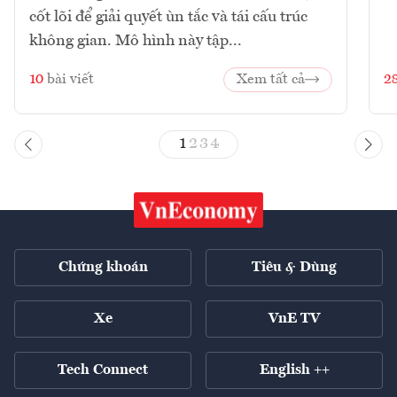
cốt lõi để giải quyết ùn tắc và tái cấu trúc
không gian. Mô hình này tập...
10
bài viết
Xem tất cả
2
1
2
3
4
Chứng khoán
Tiêu & Dùng
Xe
VnE TV
Tech Connect
English ++