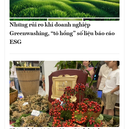
Những rủi ro khi doanh nghiệp
Greenwashing, “tô hồng” số liệu báo cáo
ESG