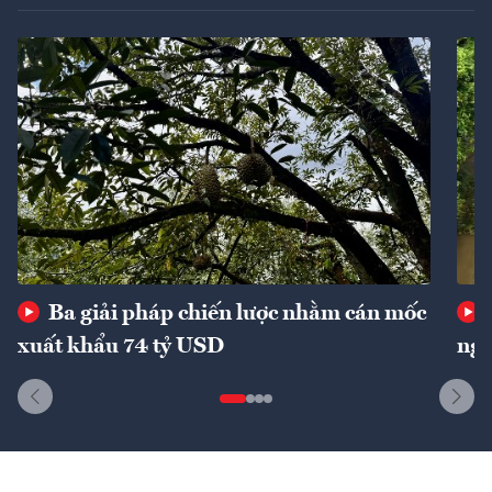
Ba giải pháp chiến lược nhằm cán mốc
xuất khẩu 74 tỷ USD
ngu