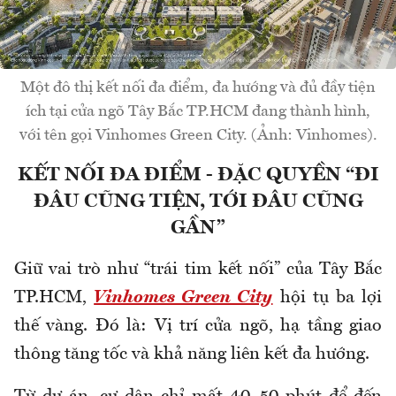
Một đô thị kết nối đa điểm, đa hướng và đủ đầy tiện
ích tại cửa ngõ Tây Bắc TP.HCM đang thành hình,
với tên gọi Vinhomes Green City. (Ảnh: Vinhomes).
KẾT NỐI ĐA ĐIỂM - ĐẶC QUYỀN “ĐI
ĐÂU CŨNG TIỆN, TỚI ĐÂU CŨNG
GẦN”
Giữ vai trò như “trái tim kết nối” của Tây Bắc
TP.HCM,
Vinhomes Green City
hội tụ ba lợi
thế vàng. Đó là: Vị trí cửa ngõ, hạ tầng giao
thông tăng tốc và khả năng liên kết đa hướng.