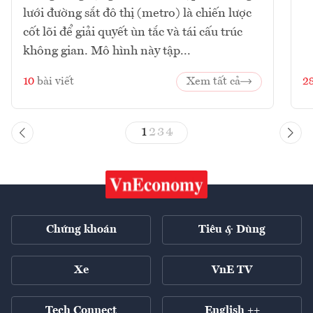
lưới đường sắt đô thị (metro) là chiến lược
cốt lõi để giải quyết ùn tắc và tái cấu trúc
không gian. Mô hình này tập...
10
bài viết
Xem tất cả
2
1
2
3
4
Chứng khoán
Tiêu & Dùng
Xe
VnE TV
Tech Connect
English ++