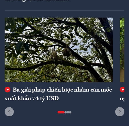
Ba giải pháp chiến lược nhằm cán mốc
xuất khẩu 74 tỷ USD
ngu