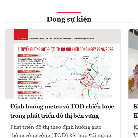
Dòng sự kiện
Định hướng metro và TOD chiến lược
K
trong phát triển đô thị bền vững
K
Phát triển đô thị theo định hướng giao
K
thông công cộng (TOD) kết hợp với mạng
V