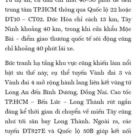
Từ dự án, cư dân chỉ mất 40–50 phút để đến
trung tâm TP.HCM thông qua Quốc lộ 22 hoặc
ĐT10 – CT02. Đức Hòa chỉ cách 13 km, Tây
Ninh khoảng 40 km, trong khi cửa khẩu Mộc
Bài – điểm giao thương quốc tế sôi động cũng
chỉ khoảng 40 phút lái xe.
Bức tranh hạ tầng khu vực cũng khiến làm nổi
bật ưu thế này, cụ thể tuyến Vành đai 3 và
Vành đai 4 mở rộng hành lang liên kết vùng từ
Long An đến Bình Dương, Đồng Nai. Cao tốc
TP.HCM – Bến Lức – Long Thành rút ngắn
đáng kể thời gian di chuyển về miền Tây cũng
như tới sân bay Long Thành. Ngoài ra, các
tuyến ĐT827E và Quốc lộ 50B giúp kết nối