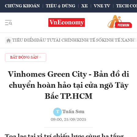
CHỨNG KHOÁN
TIÊU & DÙNG
XE
VNE TV
TECH CO
TIÊU ĐIỂM
ĐẦU TƯ
TÀI CHÍNH
KINH TẾ SỐ
KINH TẾ XANH
BẤT ĐỘNG SẢN
Vinhomes Green City - Bản đồ di
chuyển hoàn hảo tại cửa ngõ Tây
Bắc TP.HCM
Tuấn Sơn
T
09:00, 25/09/2025
Tọa lạc tại vị trí chiến lược cùng hạ tầng