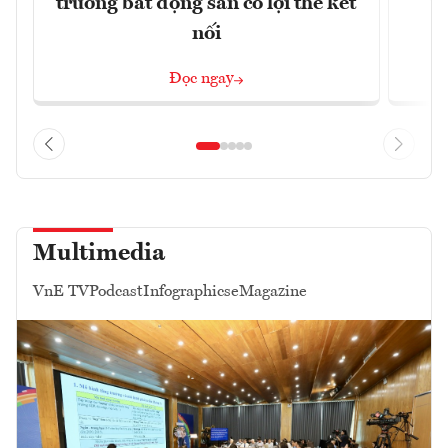
trường bất động sản có lợi thế kết
t
nối
Đọc ngay
Multimedia
VnE TV
Podcast
Infographics
eMagazine