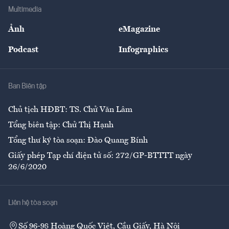
Địa phương
Thị trường
Bảo hiểm
Multimedia
Sự kiện
Nhân lực
Ảnh
eMagazine
Đẹp +
An sinh
Podcast
Infographics
Giải trí
Y tế
Nhà
Ban Biên tập
Ẩm thực
Chủ tịch HĐBT: TS. Chử Văn Lâm
Tổng biên tập: Chử Thị Hạnh
Tổng thư ký tòa soạn: Đào Quang Bính
Giấy phép Tạp chí điện tử số: 272/GP-BTTTT ngày
26/6/2020
Liên hệ tòa soạn
Số 96-98 Hoàng Quốc Việt, Cầu Giấy, Hà Nội