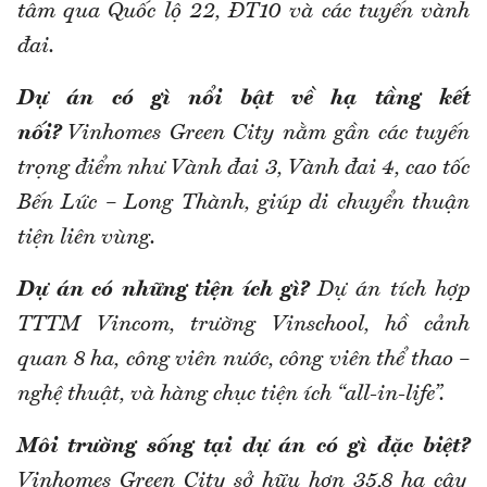
tâm qua Quốc lộ 22, ĐT10 và các tuyến vành
đai.
Dự án có gì nổi bật về hạ tầng kết
nối?
Vinhomes Green City nằm gần các tuyến
trọng điểm như Vành đai 3, Vành đai 4, cao tốc
Bến Lức – Long Thành, giúp di chuyển thuận
tiện liên vùng.
Dự án có những tiện ích gì?
Dự án tích hợp
TTTM Vincom, trường Vinschool, hồ cảnh
quan 8 ha, công viên nước, công viên thể thao –
nghệ thuật, và hàng chục tiện ích “all-in-life”.
Môi trường sống tại dự án có gì đặc biệt?
Vinhomes Green City sở hữu hơn 35,8 ha cây