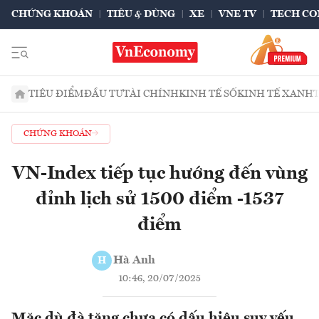
CHỨNG KHOÁN
TIÊU & DÙNG
XE
VNE TV
TECH CO
TIÊU ĐIỂM
ĐẦU TƯ
TÀI CHÍNH
KINH TẾ SỐ
KINH TẾ XANH
CHỨNG KHOÁN
VN-Index tiếp tục hướng đến vùng
đỉnh lịch sử 1500 điểm -1537
điểm
Hà Anh
H
10:46, 20/07/2025
Mặc dù đà tăng chưa có dấu hiệu suy yếu