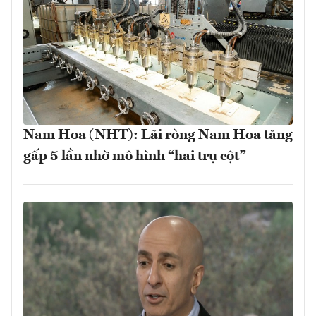
Nam Hoa (NHT): Lãi ròng Nam Hoa tăng
gấp 5 lần nhờ mô hình “hai trụ cột”