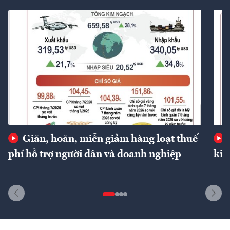
Giãn, hoãn, miễn giảm hàng loạt thuế
phí hỗ trợ người dân và doanh nghiệp
kin