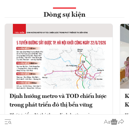
Dòng sự kiện
Định hướng metro và TOD chiến lược
K
trong phát triển đô thị bền vững
K
Phát triển đô thị theo định hướng giao
K
thông công cộng (TOD) kết hợp với mạng
V