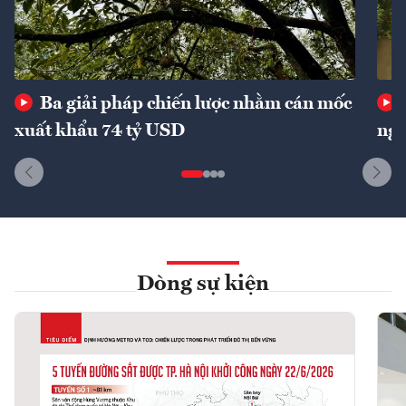
Ba giải pháp chiến lược nhằm cán mốc
xuất khẩu 74 tỷ USD
ngu
Dòng sự kiện