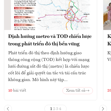
Định hướng metro và TOD chiến lược
K
trong phát triển đô thị bền vững
K
Phát triển đô thị theo định hướng giao
K
thông công cộng (TOD) kết hợp với mạng
V
lưới đường sắt đô thị (metro) là chiến lược
cốt lõi để giải quyết ùn tắc và tái cấu trúc
không gian. Mô hình này tập...
10
bài viết
Xem tất cả
2
1
2
3
4