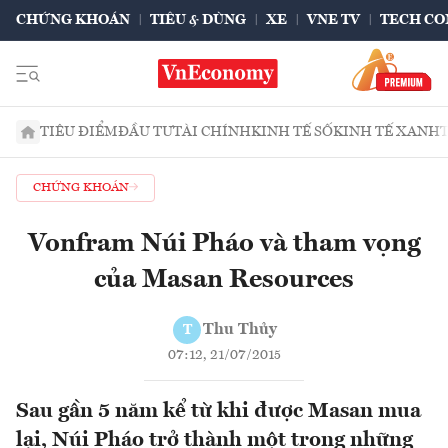
CHỨNG KHOÁN
TIÊU & DÙNG
XE
VNE TV
TECH CO
TIÊU ĐIỂM
ĐẦU TƯ
TÀI CHÍNH
KINH TẾ SỐ
KINH TẾ XANH
CHỨNG KHOÁN
Vonfram Núi Pháo và tham vọng
của Masan Resources
Thu Thủy
T
07:12, 21/07/2015
Sau gần 5 năm kể từ khi được Masan mua
lại, Núi Pháo trở thành một trong những