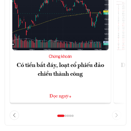
Chứng khoán
Có tiền bắt đáy, loạt cổ phiếu đảo
Dự 
chiều thành công
t
Đọc ngay