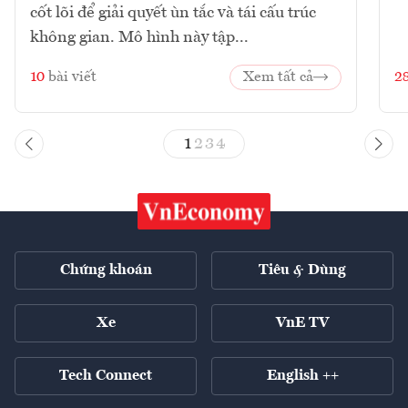
cốt lõi để giải quyết ùn tắc và tái cấu trúc
không gian. Mô hình này tập...
10
bài viết
Xem tất cả
2
1
2
3
4
Chứng khoán
Tiêu & Dùng
Xe
VnE TV
Tech Connect
English ++