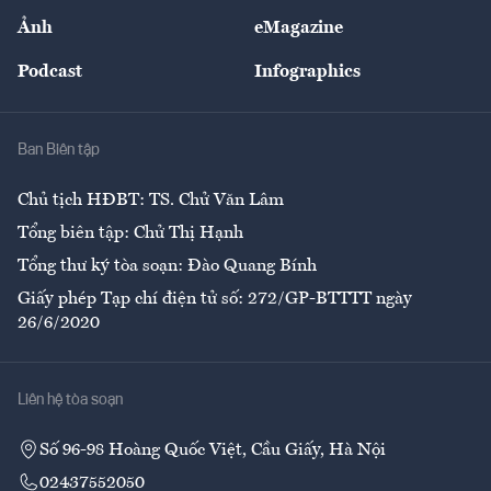
Sự kiện
Nhân lực
Ảnh
eMagazine
Đẹp +
An sinh
Podcast
Infographics
Giải trí
Y tế
Nhà
Ban Biên tập
Ẩm thực
Chủ tịch HĐBT: TS. Chử Văn Lâm
Tổng biên tập: Chử Thị Hạnh
Tổng thư ký tòa soạn: Đào Quang Bính
Giấy phép Tạp chí điện tử số: 272/GP-BTTTT ngày
26/6/2020
Liên hệ tòa soạn
Số 96-98 Hoàng Quốc Việt, Cầu Giấy, Hà Nội
02437552050