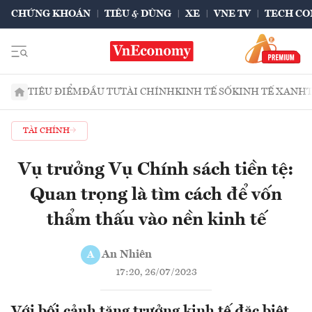
CHỨNG KHOÁN
TIÊU & DÙNG
XE
VNE TV
TECH CO
TIÊU ĐIỂM
ĐẦU TƯ
TÀI CHÍNH
KINH TẾ SỐ
KINH TẾ XANH
TÀI CHÍNH
Vụ trưởng Vụ Chính sách tiền tệ:
Quan trọng là tìm cách để vốn
thẩm thấu vào nền kinh tế
An Nhiên
A
17:20, 26/07/2023
Với bối cảnh tăng trưởng kinh tế đặc biệt