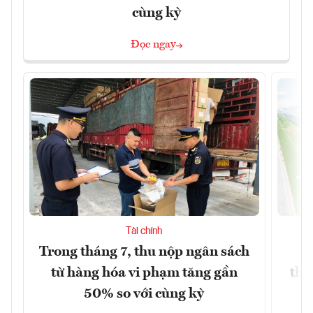
cùng kỳ
Đọc ngay
Tài chính
Trong tháng 7, thu nộp ngân sách
G
từ hàng hóa vi phạm tăng gần
thá
50% so với cùng kỳ