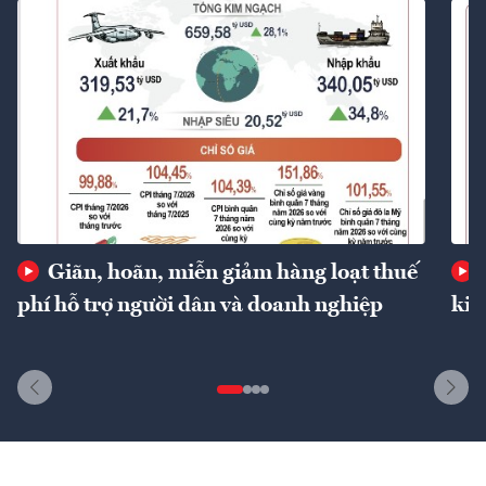
Giãn, hoãn, miễn giảm hàng loạt thuế
phí hỗ trợ người dân và doanh nghiệp
kin