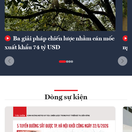
Ba giải pháp chiến lược nhằm cán mốc
xuất khẩu 74 tỷ USD
ngu
Dòng sự kiện