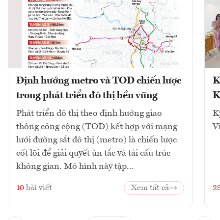
Định hướng metro và TOD chiến lược
K
trong phát triển đô thị bền vững
K
Phát triển đô thị theo định hướng giao
K
thông công cộng (TOD) kết hợp với mạng
V
lưới đường sắt đô thị (metro) là chiến lược
cốt lõi để giải quyết ùn tắc và tái cấu trúc
không gian. Mô hình này tập...
10
bài viết
Xem tất cả
2