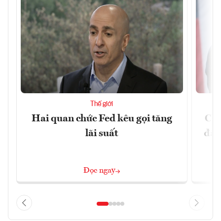
Thế giới
Hai quan chức Fed kêu gọi tăng
Chí
lãi suất
đã 
Đọc ngay