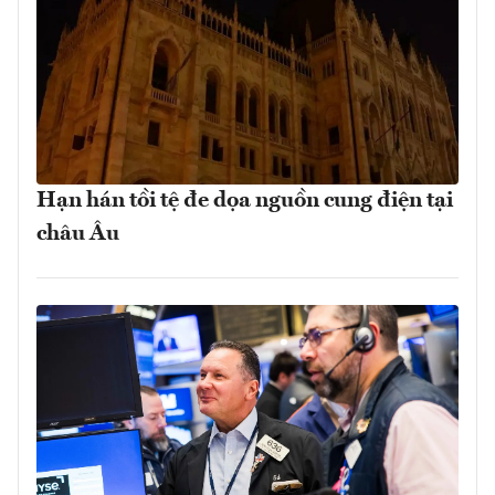
Hạn hán tồi tệ đe dọa nguồn cung điện tại
châu Âu