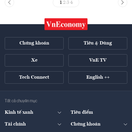
1
2
3
4
Chứng khoán
Tiêu & Dùng
Xe
VnE TV
Tech Connect
English ++
Tất cả chuyên mục
Kinh tế xanh
Tiêu điểm
Chuyển động xanh
Tài chính
Chứng khoán
Pháp lý