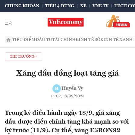
CHỨNG KHOÁN
TIÊU & DÙNG
XE
VNE TV
TECH CO
TIÊU ĐIỂM
ĐẦU TƯ
TÀI CHÍNH
KINH TẾ SỐ
KINH TẾ XANH
THỊ TRƯỜNG
Xăng dầu đồng loạt tăng giá
Huyền Vy
H
15:02, 18/09/2025
Trong kỳ điều hành ngày 18/9, giá xăng
dầu được điều chỉnh tăng khá mạnh so với
kỳ trước (11/9). Cụ thể, xăng E5RON92