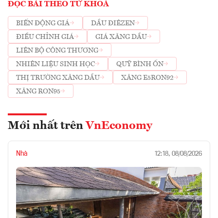
ĐỌC BÀI THEO TỪ KHOÁ
BIẾN ĐỘNG GIÁ
DẦU ĐIÊZEN
ĐIỀU CHỈNH GIÁ
GIÁ XĂNG DẦU
LIÊN BỘ CÔNG THƯƠNG
NHIÊN LIỆU SINH HỌC
QUỸ BÌNH ỔN
THỊ TRƯỜNG XĂNG DẦU
XĂNG E5RON92
XĂNG RON95
Mới nhất trên
VnEconomy
Nhà
12:18, 08/08/2026