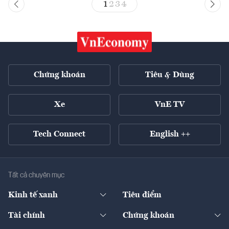
1
2
3
4
Chứng khoán
Tiêu & Dùng
Xe
VnE TV
Tech Connect
English ++
Tất cả chuyên mục
Kinh tế xanh
Tiêu điểm
Chuyển động xanh
Tài chính
Chứng khoán
Pháp lý