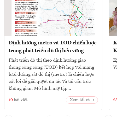
Định hướng metro và TOD chiến lược
K
trong phát triển đô thị bền vững
K
Phát triển đô thị theo định hướng giao
K
thông công cộng (TOD) kết hợp với mạng
V
lưới đường sắt đô thị (metro) là chiến lược
cốt lõi để giải quyết ùn tắc và tái cấu trúc
không gian. Mô hình này tập...
10
bài viết
Xem tất cả
2