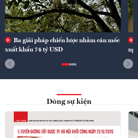
Ba giải pháp chiến lược nhằm cán mốc
xuất khẩu 74 tỷ USD
ngu
Dòng sự kiện